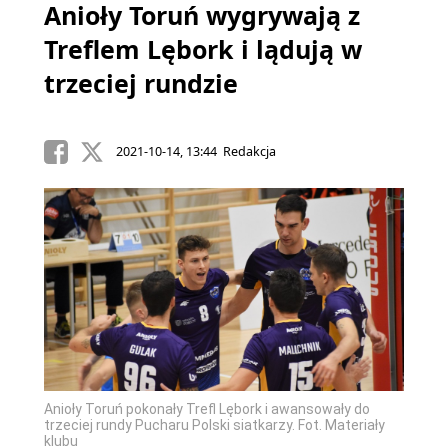
Anioły Toruń wygrywają z
Treflem Lębork i lądują w
trzeciej rundzie
2021-10-14, 13:44 Redakcja
Anioły Toruń pokonały Trefl Lębork i awansowały do
trzeciej rundy Pucharu Polski siatkarzy. Fot. Materiały
klubu