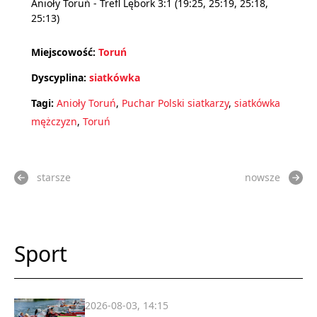
Anioły Toruń - Trefl Lębork 3:1 (19:25, 25:19, 25:18,
25:13)
Miejscowość:
Toruń
Dyscyplina:
siatkówka
Tagi:
Anioły Toruń
,
Puchar Polski siatkarzy
,
siatkówka
mężczyzn
,
Toruń
starsze
nowsze
Sport
2026-08-03, 14:15