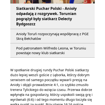
Siatkarski Puchar Polski - Anioły
odpadają z rozgrywek. Torunian
pogrążył były siatkarz Delecty
Bydgoszcz
Anioły Toruń rozpoczynają współpracę z PGE
Skrą Bełchatów
Pod patronatem Wilfredo Leona, w Toruniu
powstaje nowy klub siatkarski
W spotkanie drugiej rundy Puchar Polski siatkarzy
dużo lepiej weszli goście z Lęborka, którzy dobrym
serwisem od samego początku wywarli presję na
Anioły i objęli prowadzenie 4:1, co szybko zmusiło
trenera Tylickiego do wzięcia czasu. Przerwa dobrze
wpłynęła na gospodarzy, którzy uspokoili swoją grę i
wyrównali (6:6) i od tego momentu długo toczyła się
walka punkt za punkt. Przy stanie 16:16 goście