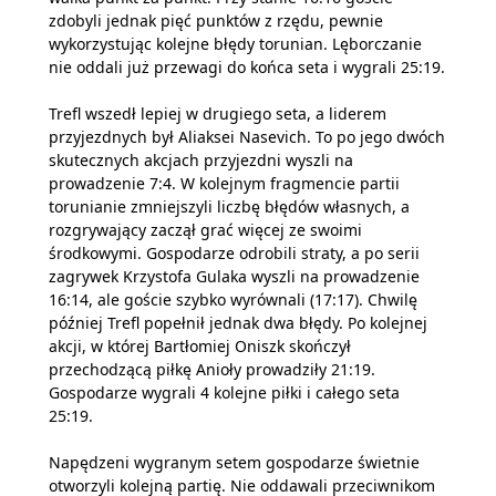
zdobyli jednak pięć punktów z rzędu, pewnie
wykorzystując kolejne błędy torunian. Lęborczanie
nie oddali już przewagi do końca seta i wygrali 25:19.
Trefl wszedł lepiej w drugiego seta, a liderem
przyjezdnych był Aliaksei Nasevich. To po jego dwóch
skutecznych akcjach przyjezdni wyszli na
prowadzenie 7:4. W kolejnym fragmencie partii
torunianie zmniejszyli liczbę błędów własnych, a
rozgrywający zaczął grać więcej ze swoimi
środkowymi. Gospodarze odrobili straty, a po serii
zagrywek Krzystofa Gulaka wyszli na prowadzenie
16:14, ale goście szybko wyrównali (17:17). Chwilę
później Trefl popełnił jednak dwa błędy. Po kolejnej
akcji, w której Bartłomiej Oniszk skończył
przechodzącą piłkę Anioły prowadziły 21:19.
Gospodarze wygrali 4 kolejne piłki i całego seta
25:19.
Napędzeni wygranym setem gospodarze świetnie
otworzyli kolejną partię. Nie oddawali przeciwnikom