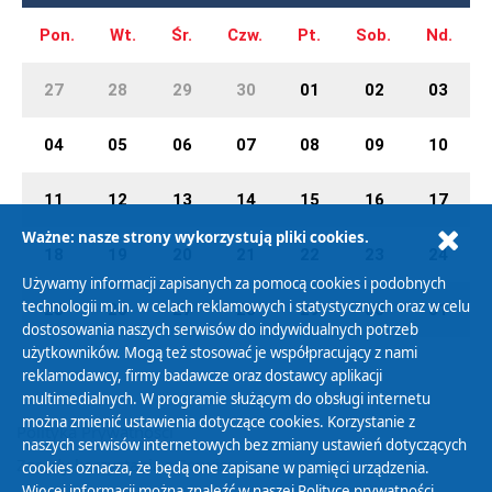
Pon.
Wt.
Śr.
Czw.
Pt.
Sob.
Nd.
27
28
29
30
01
02
03
04
05
06
07
08
09
10
11
12
13
14
15
16
17
Ważne: nasze strony wykorzystują pliki cookies.
18
19
20
21
22
23
24
Używamy informacji zapisanych za pomocą cookies i podobnych
technologii m.in. w celach reklamowych i statystycznych oraz w celu
25
26
27
28
29
30
31
dostosowania naszych serwisów do indywidualnych potrzeb
użytkowników. Mogą też stosować je współpracujący z nami
reklamodawcy, firmy badawcze oraz dostawcy aplikacji
multimedialnych. W programie służącym do obsługi internetu
można zmienić ustawienia dotyczące cookies. Korzystanie z
Polityka Prywatności
naszych serwisów internetowych bez zmiany ustawień dotyczących
Zasady korzystania z Serwisu
cookies oznacza, że będą one zapisane w pamięci urządzenia.
Więcej informacji można znaleźć w naszej
Polityce prywatności