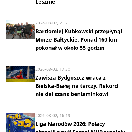
Lesznie
2026-08-02, 21:21
Bartłomiej Kubkowski przepłynął
Morze Bałtyckie. Ponad 160 km
pokonał w około 55 godzin
2026-08-02, 17:30
Zawisza Bydgoszcz wraca z
Bielska-Białej na tarczy. Rekord
nie dał szans beniaminkowi
2026-08-02, 16:19
Liga Narodów 2026: Polacy
obronili tytuł! Fornal MVP turnieju