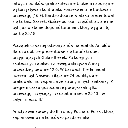
łatwych punków, grali skutecznie blokiem i spokojnie
wykorzystywali kontrataki, konsekwentnie budowali
przewagę (16:9). Bardzo dobrze w ataku prezentował
się Łukasz Szarek. Goście odrobili część strat, ale nie
byli już w stanie dogonić torunian, który wygrali tę
partię 25:18.
Początek czwartej odsłony znów należał do Aniołów.
Bardzo dobrze prezentował się toruński duet
przyjmujących Gulak-Biesek. Po kolejnych
skutecznych atakach z lewego skrzydła Anioły
prowadziły pewnie 12:6. W barwach Trefla nadal
liderem był Nasevich (łącznie 24 punkty), ale
brakowało mu wsparcia ze strony innych siatkarzy. Z
biegiem czasu gospodarze powiększali tylko
przewagę i zwyciężyli w ostatnim secie 25:13 i w
całym meczu 3:1.
Anioły awansowały do III rundy Pucharu Polski, którą
zaplanowano na końcówkę października.