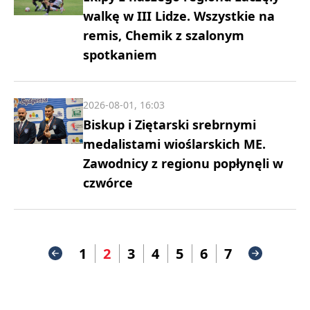
walkę w III Lidze. Wszystkie na
remis, Chemik z szalonym
spotkaniem
2026-08-01, 16:03
Biskup i Ziętarski srebrnymi
medalistami wioślarskich ME.
Zawodnicy z regionu popłynęli w
czwórce
1
2
3
4
5
6
7