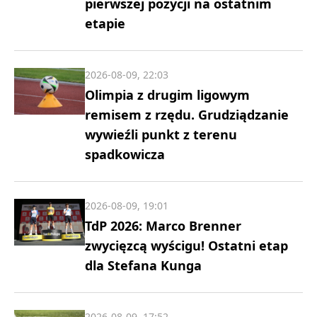
pierwszej pozycji na ostatnim
etapie
2026-08-09, 22:03
Olimpia z drugim ligowym
remisem z rzędu. Grudziądzanie
wywieźli punkt z terenu
spadkowicza
2026-08-09, 19:01
TdP 2026: Marco Brenner
zwycięzcą wyścigu! Ostatni etap
dla Stefana Kunga
2026-08-09, 17:52