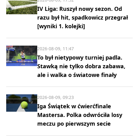
IV Liga: Ruszył nowy sezon. Od
razu był hit, spadkowicz przegrał
[wyniki 1. kolejki]
2026-08-09, 11:47
To był nietypowy turniej padla.
Stawką nie tylko dobra zabawa,
ale i walka o światowe finały
2026-08-09, 09:23
Iga Świątek w ćwierćfinale
Mastersa. Polka odwróciła losy
meczu po pierwszym secie