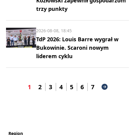
Kozłowski zapewnił gospodarzom
trzy punkty
2026-08-08, 18:45
TdP 2026: Louis Barre wygrał w
Bukowinie. Scaroni nowym
liderem cyklu
1
2
3
4
5
6
7
Region