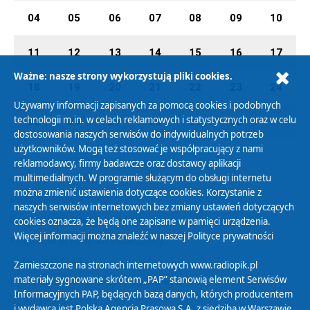
04
05
06
07
08
09
10
11
12
13
14
15
16
17
Ważne: nasze strony wykorzystują pliki cookies.
18
19
20
21
22
23
24
Używamy informacji zapisanych za pomocą cookies i podobnych
technologii m.in. w celach reklamowych i statystycznych oraz w celu
25
26
27
28
29
30
01
dostosowania naszych serwisów do indywidualnych potrzeb
użytkowników. Mogą też stosować je współpracujący z nami
reklamodawcy, firmy badawcze oraz dostawcy aplikacji
multimedialnych. W programie służącym do obsługi internetu
można zmienić ustawienia dotyczące cookies. Korzystanie z
Polityka Prywatności
naszych serwisów internetowych bez zmiany ustawień dotyczących
Zasady korzystania z Serwisu
cookies oznacza, że będą one zapisane w pamięci urządzenia.
Więcej informacji można znaleźć w naszej
Polityce prywatności
Organizacje Pożytku Publicznego
Cyfryzacja DAB+
Zamieszczone na stronach internetowych www.radiopik.pl
materiały sygnowane skrótem „PAP” stanowią element Serwisów
Polityka ochrony danych osobowych
Informacyjnych PAP, będących bazą danych, których producentem
Abonament
i wydawcą jest Polska Agencja Prasowa S.A. z siedzibą w Warszawie.