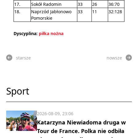
17.
Sokół Radomin
33
26
36:70
18.
Naprzód Jabłonowo
33
11
32:128
Pomorskie
Dyscyplina:
piłka nożna
starsze
nowsze
Sport
2026-08-09, 23:06
Katarzyna Niewiadoma druga w
Tour de France. Polka nie odbiła