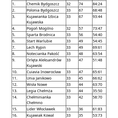
1.
Chemik Bydgoszcz
32
74
84:24
2.
Polonia Bydgoszcz
33
67
68:48
3.
Kujawianka Izbica
33
67
93:44
Kujawska
4.
Pogoń Mogilno
32
57
73:47
5.
Sparta Brodnica
33
56
54:40
6.
Start Warlubie
33
49
54:45
7.
Lech Rypin
33
49
69:61
8.
Notecianka Pakość
33
48
63:54
9.
Orlęta Aleksandrów
33
47
51:48
Kujawski
10.
Cuiavia Inowrocław
33
47
65:61
11.
Unia Janikowo
33
45
66:62
12.
Wisła Nowe
33
44
63:70
13.
Legia Chełmża
33
44
35:50
14.
Chełminianka
33
42
58:70
Chełmno
15.
Lider Włocławek
33
36
61:83
16.
Kujawiak Kowal
33
35
53:73