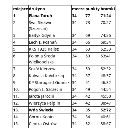
miejsce
drużyna
mecze
punkty
bramki
1.
Elana Toruń
34
77
71:24
2.
Świt Skolwin
34
73
70:27
(Szczecin)
3.
Bałtyk Gdynia
34
69
74:36
4.
Lech II Poznań
34
66
69:34
5.
KKS 1925 Kalisz
34
63
52:33
6.
Polonia Środa
34
60
63:41
Wielkopolska
7.
Sokół Kleczew
34
59
52:32
8.
Kotwica Kołobrzeg
34
57
48:37
9.
KP Starogard Gdański
34
51
46:32
10.
Pogoń II Szczecin
34
49
44:54
11.
Jarota Jarocin
34
42
45:50
12.
Wierzyca Pelplin
34
42
38:47
13.
Wda Świecie
34
35
52:72
14.
Górnik Konin
34
34
40:61
15.
Centra Ostrów
34
32
38:67