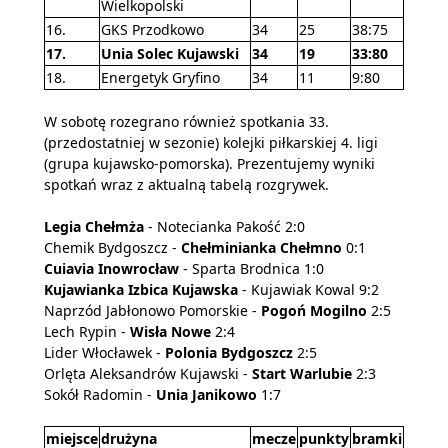
Wielkopolski
16.
GKS Przodkowo
34
25
38:75
17.
Unia Solec Kujawski
34
19
33:80
18.
Energetyk Gryfino
34
11
9:80
W sobotę rozegrano również spotkania 33.
(przedostatniej w sezonie) kolejki piłkarskiej 4. ligi
(grupa kujawsko-pomorska). Prezentujemy wyniki
spotkań wraz z aktualną tabelą rozgrywek.
Legia Chełmża
- Notecianka Pakość 2:0
Chemik Bydgoszcz -
Chełminianka Chełmno
0:1
Cuiavia Inowrocław
- Sparta Brodnica 1:0
Kujawianka Izbica Kujawska
- Kujawiak Kowal 9:2
Naprzód Jabłonowo Pomorskie -
Pogoń Mogilno
2:5
Lech Rypin -
Wisła Nowe
2:4
Lider Włocławek -
Polonia Bydgoszcz
2:5
Orlęta Aleksandrów Kujawski -
Start Warlubie
2:3
Sokół Radomin -
Unia Janikowo
1:7
miejsce
drużyna
mecze
punkty
bramki