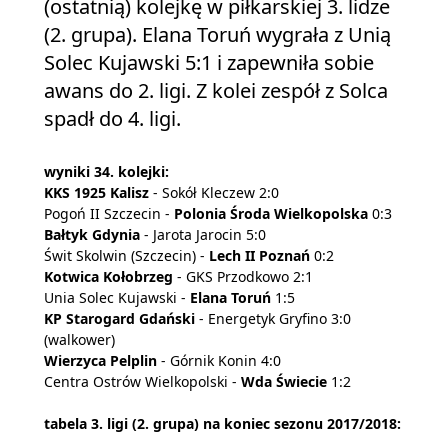
(ostatnią) kolejkę w piłkarskiej 3. lidze
(2. grupa). Elana Toruń wygrała z Unią
Solec Kujawski 5:1 i zapewniła sobie
awans do 2. ligi. Z kolei zespół z Solca
spadł do 4. ligi.
wyniki 34. kolejki:
KKS 1925 Kalisz
- Sokół Kleczew 2:0
Pogoń II Szczecin -
Polonia Środa Wielkopolska
0:3
Bałtyk Gdynia
- Jarota Jarocin 5:0
Świt Skolwin (Szczecin) -
Lech II Poznań
0:2
Kotwica Kołobrzeg
- GKS Przodkowo 2:1
Unia Solec Kujawski -
Elana Toruń
1:5
KP Starogard Gdański
- Energetyk Gryfino 3:0
(walkower)
Wierzyca Pelplin
- Górnik Konin 4:0
Centra Ostrów Wielkopolski -
Wda Świecie
1:2
tabela 3. ligi (2. grupa) na koniec sezonu 2017/2018: