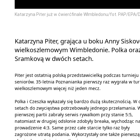
Katarzyna Piter już w ćwierćfinale WImbledonu/fot. PAP/EPA/
Katarzyna Piter, grająca u boku Anny Sisko
wielkoszlemowym Wimbledonie. Polka oraz 
Sramkovą w dwóch setach.
Piter jest ostatnią polską przedstawicielką podczas turnieju
seniorów. 35-letnia Poznanianka pierwszy raz wygrała w tur
wielkoszlemowym więcej niż jeden mecz.
Polka i Czeszka wykazały się bardzo dużą skutecznością. W
setach do zwycięstwa potrzebowały jednego przełamania. 
pierwszej partii zabrały serwis rywalkom przy stanie 5:5,
natomiast w drugiej odsłonie zdobyły breaka, wychodząc n
prowadzenie 4:3. Same przez całe starcie tylko raz były
zagrożone utratą podania. Wykorzystały one także pierwszą