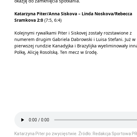
okazję do zamknięcia spotkania.
Katarzyna Piter/Anna Siskova – Linda Noskova/Rebecca
Sramkova 2:0
(7:5, 6:4)
Kolejnymi rywalkami Piter i Siskovej zostały rozstawione z
numerem drugim Gabriela Dabrowski i Luisa Stefani. Już w
pierwszej rundzie Kanadyjka i Brazylijka wyeliminowały inn
Polkę, Alicję Rosolską. Ten mecz w środę.
Katarzyna Piter po zwycięstwie. Źródło: Redakcja Sportowa PR