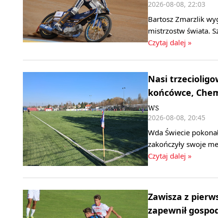
2026-08-08, 22:03
Bartosz Zmarzlik wy
mistrzostw świata. S
Czytaj dalej »
Nasi trzeciolig
końcówce, Chemi
WS
2026-08-08, 20:45
Wda Świecie pokonała
zakończyły swoje mec
Czytaj dalej »
Zawisza z pierw
zapewnił gospo