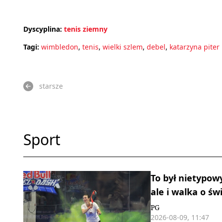
Dyscyplina:
tenis ziemny
Tagi:
wimbledon
,
tenis
,
wielki szlem
,
debel
,
katarzyna piter
starsze
Sport
To był nietypow
ale i walka o św
PG
2026-08-09, 11:47