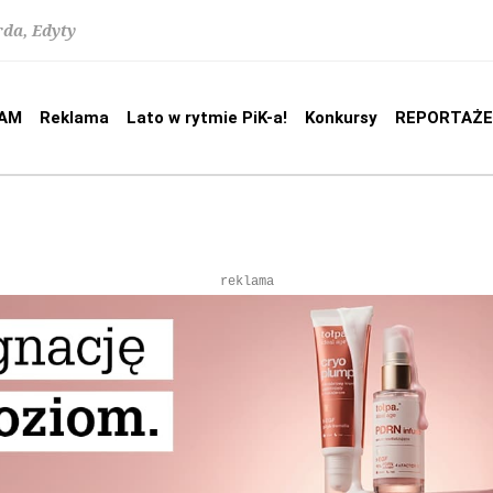
rda, Edyty
AM
Reklama
Lato w rytmie PiK-a!
Konkursy
REPORTAŻE
reklama