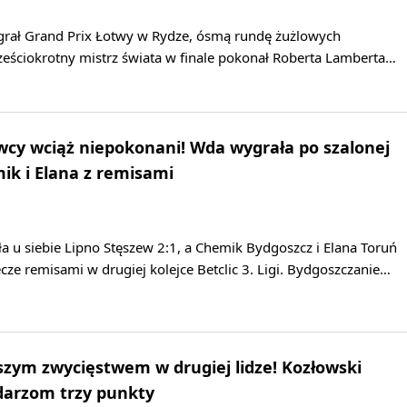
grał Grand Prix Łotwy w Rydze, ósmą rundę żużlowych
ześciokrotny mistrz świata w finale pokonał Roberta Lamberta…
owcy wciąż niepokonani! Wda wygrała po szalonej
k i Elana z remisami
 u siebie Lipno Stęszew 2:1, a Chemik Bydgoszcz i Elana Toruń
ze remisami w drugiej kolejce Betclic 3. Ligi. Bydgoszczanie…
szym zwycięstwem w drugiej lidze! Kozłowski
darzom trzy punkty