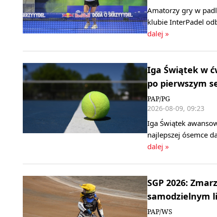
Amatorzy gry w padl
klubie InterPadel od
dalej »
Iga Świątek w ć
po pierwszym s
PAP/PG
2026-08-09, 09:23
Iga Świątek awansow
najlepszej ósemce da
dalej »
SGP 2026: Zmarz
samodzielnym l
PAP/WS