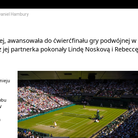
Daniel Hambury
vej, awansowała do ćwierćfinału gry podwójnej w
jej partnerka pokonały Lindę Noskovą i Rebecc
nieju
 obu
W
a