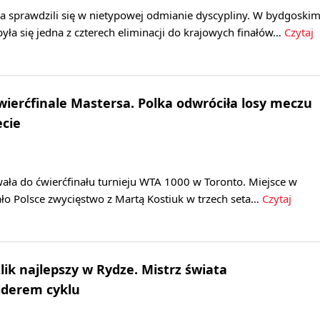
a sprawdzili się w nietypowej odmianie dyscypliny. W bydgoski
była się jedna z czterech eliminacji do krajowych finałów…
Czytaj
wierćfinale Mastersa. Polka odwróciła losy meczu
ecie
ała do ćwierćfinału turnieju WTA 1000 w Toronto. Miejsce w
ło Polsce zwycięstwo z Martą Kostiuk w trzech seta…
Czytaj
lik najlepszy w Rydze. Mistrz świata
iderem cyklu