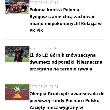
2026-08-06, 10:15
Polonia kontra Polonia.
Bydgoszczanie chcą zachować
miano niepokonanych! Relacja w
PR PiK
2026-08-05, 23:48
El. do LE: Górnik znów zaczyna
dwumecz od porażki. Nieznaczna
przegrana na terenie rywala
2026-08-05, 21:01
Olimpia Grudziądz awansowała do
pierwszej rundy Pucharu Polski.
Zacięty mecz wygrany w