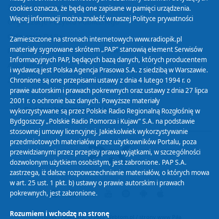
Zasady korzystania z Serwisu
cookies oznacza, że będą one zapisane w pamięci urządzenia.
Więcej informacji można znaleźć w naszej
Polityce prywatności
Organizacje Pożytku Publicznego
Cyfryzacja DAB+
Zamieszczone na stronach internetowych www.radiopik.pl
materiały sygnowane skrótem „PAP” stanowią element Serwisów
Polityka ochrony danych osobowych
Informacyjnych PAP, będących bazą danych, których producentem
Abonament
i wydawcą jest Polska Agencja Prasowa S.A. z siedzibą w Warszawie.
Zamówienia publiczne
Chronione są one przepisami ustawy z dnia 4 lutego 1994 r. o
prawie autorskim i prawach pokrewnych oraz ustawy z dnia 27 lipca
2001 r. o ochronie baz danych. Powyższe materiały
Biuletyn Informacji Publicznej
wykorzystywane są przez Polskie Radio Regionalną Rozgłośnię w
Bydgoszczy „Polskie Radio Pomorza i Kujaw” S.A. na podstawie
stosownej umowy licencyjnej. Jakiekolwiek wykorzystywanie
przedmiotowych materiałów przez użytkowników Portalu, poza
przewidzianymi przez przepisy prawa wyjątkami, w szczególności
dozwolonym użytkiem osobistym, jest zabronione. PAP S.A.
zastrzega, iż dalsze rozpowszechnianie materiałów, o których mowa
w art. 25 ust. 1 pkt. b) ustawy o prawie autorskim i prawach
pokrewnych, jest zabronione.
Rozumiem i wchodzę na stronę
Projekt i realizacja: © 2022
Webtom.pl
/
strony www Piła