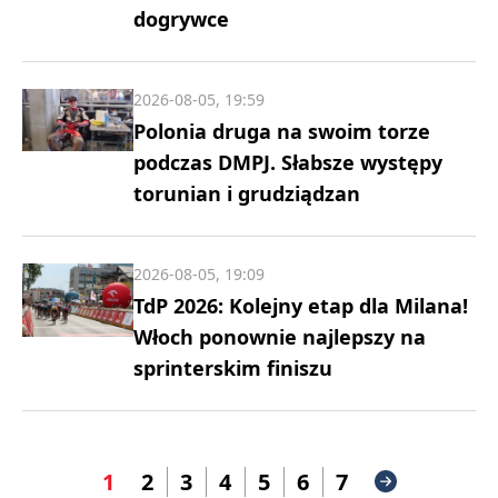
dogrywce
2026-08-05, 19:59
Polonia druga na swoim torze
podczas DMPJ. Słabsze występy
torunian i grudziądzan
2026-08-05, 19:09
TdP 2026: Kolejny etap dla Milana!
Włoch ponownie najlepszy na
sprinterskim finiszu
1
2
3
4
5
6
7