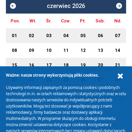
czerwiec 2026
Pon.
Wt.
Śr.
Czw.
Pt.
Sob.
Nd.
01
02
03
04
05
06
07
08
09
10
11
12
13
14
15
16
17
18
19
20
21
Ważne: nasze strony wykorzystują pliki cookies.
22
23
24
25
26
27
28
Używamy informacji zapisanych za pomocą cookies i podobnych
technologii m.in. w celach reklamowych i statystycznych oraz w celu
29
30
01
02
03
04
05
dostosowania naszych serwisów do indywidualnych potrzeb
użytkowników. Mogą też stosować je współpracujący z nami
reklamodawcy, firmy badawcze oraz dostawcy aplikacji
multimedialnych. W programie służącym do obsługi internetu
można zmienić ustawienia dotyczące cookies. Korzystanie z
Polityka Prywatności
naszych serwisów internetowych bez zmiany ustawień dotyczących