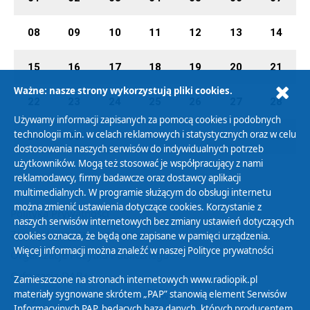
08
09
10
11
12
13
14
15
16
17
18
19
20
21
Ważne: nasze strony wykorzystują pliki cookies.
22
23
24
25
26
27
28
Używamy informacji zapisanych za pomocą cookies i podobnych
technologii m.in. w celach reklamowych i statystycznych oraz w celu
29
30
01
02
03
04
05
dostosowania naszych serwisów do indywidualnych potrzeb
użytkowników. Mogą też stosować je współpracujący z nami
reklamodawcy, firmy badawcze oraz dostawcy aplikacji
multimedialnych. W programie służącym do obsługi internetu
można zmienić ustawienia dotyczące cookies. Korzystanie z
Polityka Prywatności
naszych serwisów internetowych bez zmiany ustawień dotyczących
Zasady korzystania z Serwisu
cookies oznacza, że będą one zapisane w pamięci urządzenia.
Więcej informacji można znaleźć w naszej
Polityce prywatności
Organizacje Pożytku Publicznego
Cyfryzacja DAB+
Zamieszczone na stronach internetowych www.radiopik.pl
materiały sygnowane skrótem „PAP” stanowią element Serwisów
Polityka ochrony danych osobowych
Informacyjnych PAP, będących bazą danych, których producentem