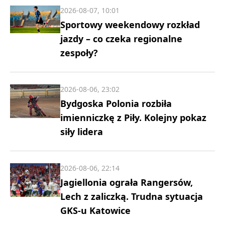
2026-08-07, 10:01
Sportowy weekendowy rozkład
jazdy – co czeka regionalne
zespoły?
2026-08-06, 23:02
Bydgoska Polonia rozbiła
imienniczkę z Piły. Kolejny pokaz
siły lidera
2026-08-06, 22:14
Jagiellonia ograła Rangersów,
Lech z zaliczką. Trudna sytuacja
GKS-u Katowice