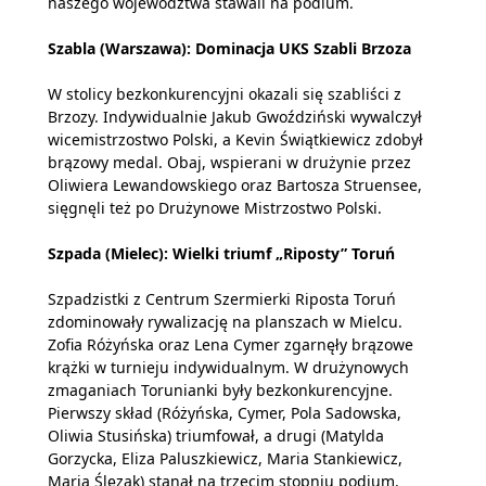
naszego województwa stawali na podium.
Szabla (Warszawa): Dominacja UKS Szabli Brzoza
W stolicy bezkonkurencyjni okazali się szabliści z
Brzozy. Indywidualnie Jakub Gwoździński wywalczył
wicemistrzostwo Polski, a Kevin Świątkiewicz zdobył
brązowy medal. Obaj, wspierani w drużynie przez
Oliwiera Lewandowskiego oraz Bartosza Struensee,
sięgnęli też po Drużynowe Mistrzostwo Polski.
Szpada (Mielec): Wielki triumf „Riposty” Toruń
Szpadzistki z Centrum Szermierki Riposta Toruń
zdominowały rywalizację na planszach w Mielcu.
Zofia Różyńska oraz Lena Cymer zgarnęły brązowe
krążki w turnieju indywidualnym. W drużynowych
zmaganiach Torunianki były bezkonkurencyjne.
Pierwszy skład (Różyńska, Cymer, Pola Sadowska,
Oliwia Stusińska) triumfował, a drugi (Matylda
Gorzycka, Eliza Paluszkiewicz, Maria Stankiewicz,
Maria Ślęzak) stanął na trzecim stopniu podium.