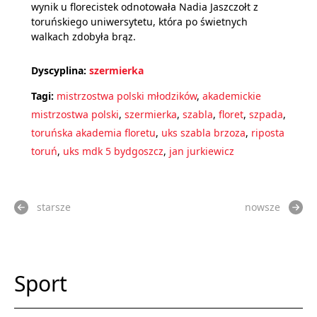
wynik u florecistek odnotowała Nadia Jaszczołt z
toruńskiego uniwersytetu, która po świetnych
walkach zdobyła brąz.
Dyscyplina:
szermierka
Tagi:
mistrzostwa polski młodzików
,
akademickie
mistrzostwa polski
,
szermierka
,
szabla
,
floret
,
szpada
,
toruńska akademia floretu
,
uks szabla brzoza
,
riposta
toruń
,
uks mdk 5 bydgoszcz
,
jan jurkiewicz
starsze
nowsze
Sport