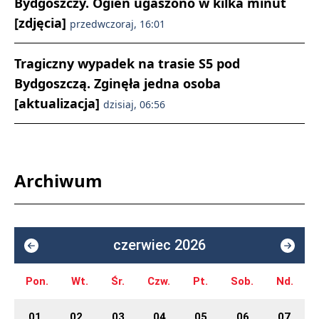
Bydgoszczy. Ogień ugaszono w kilka minut
[zdjęcia]
przedwczoraj, 16:01
Tragiczny wypadek na trasie S5 pod
Bydgoszczą. Zginęła jedna osoba
[aktualizacja]
dzisiaj, 06:56
Archiwum
czerwiec 2026
Pon.
Wt.
Śr.
Czw.
Pt.
Sob.
Nd.
01
02
03
04
05
06
07