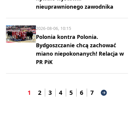
nieuprawnionego zawodnika
2026-08-06, 10:15
Polonia kontra Polonia.
Bydgoszczanie chcą zachować
miano niepokonanych! Relacja w
PR PiK
1
2
3
4
5
6
7