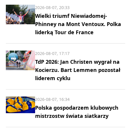
2026-08-07, 20:33
Wielki triumf Niewiadomej-
Phinney na Mont Ventoux. Polka
liderką Tour de France
2026-08-07, 17:17
TdP 2026: Jan Christen wygrał na
Kocierzu. Bart Lemmen pozostał
liderem cyklu
2026-08-07, 16:34
Polska gospodarzem klubowych
mistrzostw świata siatkarzy