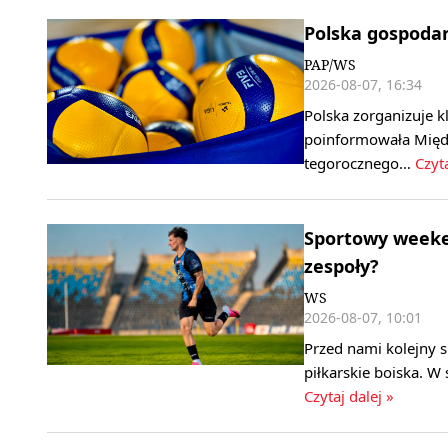
Polska gospoda
PAP/WS
2026-08-07, 16:34
Polska zorganizuje k
poinformowała Międ
tegorocznego…
Czyta
Sportowy weeken
zespoły?
WS
2026-08-07, 10:01
Przed nami kolejny 
piłkarskie boiska. W
Czytaj dalej »