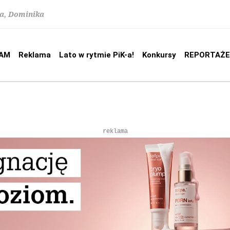
na, Dominika
AM
Reklama
Lato w rytmie PiK-a!
Konkursy
REPORTAŻE
reklama