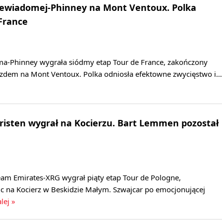
Niewiadomej-Phinney na Mont Ventoux. Polka
 France
a-Phinney wygrała siódmy etap Tour de France, zakończony
dem na Mont Ventoux. Polka odniosła efektowne zwycięstwo i…
hristen wygrał na Kocierzu. Bart Lemmen pozostał
eam Emirates-XRG wygrał piąty etap Tour de Pologne,
c na Kocierz w Beskidzie Małym. Szwajcar po emocjonującej
lej »