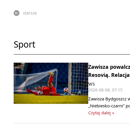
starsze
Sport
Zawisza powalcz
Resovią. Relacja
WS
2026-08-08, 07:15
Zawisza Bydgoszcz w 
„Niebiesko‑czarni” 
Czytaj dalej »