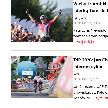
Wielki triumf 
liderką Tour de
PAP/WS
2026-08-07, 20:33
Katarzyna Niewiadom
wymagającym podjaz
Czytaj dalej »
TdP 2026: Jan C
liderem cyklu
WS
2026-08-07, 17:17
Jan Christen z UAE T
prowadzący z Katowi
końcówce…
Czytaj da