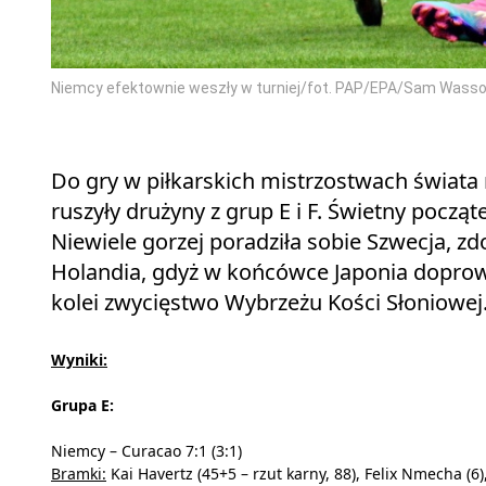
Niemcy efektownie weszły w turniej/fot. PAP/EPA/Sam Wass
Do gry w piłkarskich mistrzostwach świat
ruszyły drużyny z grup E i F. Świetny począte
Niewiele gorzej poradziła sobie Szwecja, 
Holandia, gdyż w końcówce Japonia doprowad
kolei zwycięstwo Wybrzeżu Kości Słoniowej
Wyniki:
Grupa E:
Niemcy – Curacao 7:1 (3:1)
Bramki:
Kai Havertz (45+5 – rzut karny, 88), Felix Nmecha (6)