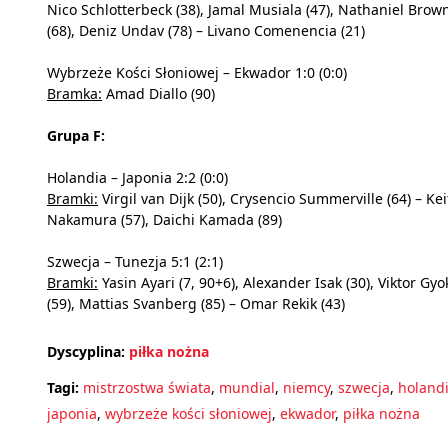
Nico Schlotterbeck (38), Jamal Musiala (47), Nathaniel Brow
(68), Deniz Undav (78) – Livano Comenencia (21)
Wybrzeże Kości Słoniowej – Ekwador 1:0 (0:0)
Bramka:
Amad Diallo (90)
Grupa F:
Holandia – Japonia 2:2 (0:0)
Bramki:
Virgil van Dijk (50), Crysencio Summerville (64) – Kei
Nakamura (57), Daichi Kamada (89)
Szwecja – Tunezja 5:1 (2:1)
Bramki:
Yasin Ayari (7, 90+6), Alexander Isak (30), Viktor Gy
(59), Mattias Svanberg (85) – Omar Rekik (43)
Dyscyplina:
piłka nożna
Tagi:
mistrzostwa świata
,
mundial
,
niemcy
,
szwecja
,
holand
japonia
,
wybrzeże kości słoniowej
,
ekwador
,
piłka nożna