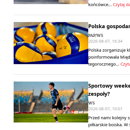
końcówce…
Czytaj da
Polska gospoda
PAP/WS
2026-08-07, 16:34
Polska zorganizuje k
poinformowała Międ
tegorocznego…
Czyta
Sportowy weeken
zespoły?
WS
2026-08-07, 10:01
Przed nami kolejny 
piłkarskie boiska. W