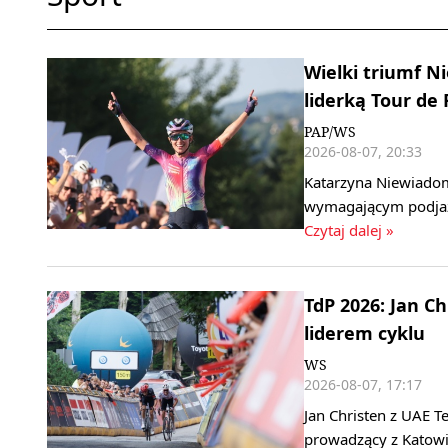
Wielki triumf 
liderką Tour de
PAP/WS
2026-08-07, 20:33
Katarzyna Niewiadom
wymagającym podjaz
Czytaj dalej »
TdP 2026: Jan C
liderem cyklu
WS
2026-08-07, 17:17
Jan Christen z UAE T
prowadzący z Katowi