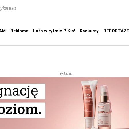
Sykstusa
AM
Reklama
Lato w rytmie PiK-a!
Konkursy
REPORTAŻE
reklama