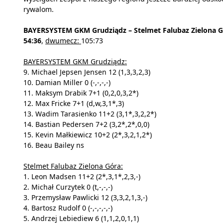
rywalom.
BAYERSYSTEM GKM Grudziądz – Stelmet Falubaz Zielona 
54:36
,
dwumecz:
105:73
BAYERSYSTEM GKM Grudziądz:
9. Michael Jepsen Jensen 12 (1,3,3,2,3)
10. Damian Miller 0 (-,-,-,-)
11. Maksym Drabik 7+1 (0,2,0,3,2*)
12. Max Fricke 7+1 (d,w,3,1*,3)
13. Wadim Tarasienko 11+2 (3,1*,3,2,2*)
14. Bastian Pedersen 7+2 (3,2*,2*,0,0)
15. Kevin Małkiewicz 10+2 (2*,3,2,1,2*)
16. Beau Bailey ns
Stelmet Falubaz Zielona Góra:
1. Leon Madsen 11+2 (2*,3,1*,2,3,-)
2. Michał Curzytek 0 (t,-,-,-)
3. Przemysław Pawlicki 12 (3,3,2,1,3,-)
4. Bartosz Rudolf 0 (-,-,-,-,-)
5. Andrzej Lebiediew 6 (1,1,2,0,1,1)