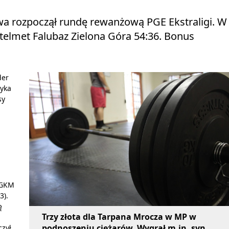
 rozpoczął rundę rewanżową PGE Ekstraligi. W
Stelmet Falubaz Zielona Góra 54:36. Bonus
der
ryka
sy
. GKM
3).
ę
Trzy złota dla Tarpana Mrocza w MP w
podnoszeniu ciężarów. Wygrał m.in. syn
czył