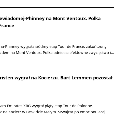
Niewiadomej-Phinney na Mont Ventoux. Polka
 France
a-Phinney wygrała siódmy etap Tour de France, zakończony
dem na Mont Ventoux. Polka odniosła efektowne zwycięstwo i…
hristen wygrał na Kocierzu. Bart Lemmen pozostał
eam Emirates-XRG wygrał piąty etap Tour de Pologne,
c na Kocierz w Beskidzie Małym. Szwajcar po emocjonującej