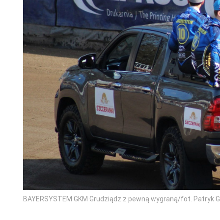
BAYERSYSTEM GKM Grudziądz z pewną wygraną/fot. Patryk 