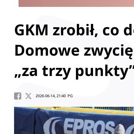
GKM zrobił, co d
Domowe zwycię
„za trzy punkty
2026-06-14, 21:40 PG