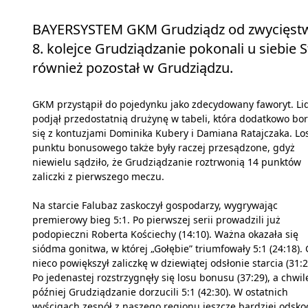
BAYERSYSTEM GKM Grudziądz od zwycięstwa
8. kolejce Grudziądzanie pokonali u siebie 
również pozostał w Grudziądzu.
GKM przystąpił do pojedynku jako zdecydowany faworyt. Li
podjął przedostatnią drużynę w tabeli, która dodatkowo bo
się z kontuzjami Dominika Kubery i Damiana Ratajczaka. Lo
punktu bonusowego także były raczej przesądzone, gdyż
niewielu sądziło, że Grudziądzanie roztrwonią 14 punktów
zaliczki z pierwszego meczu.
Na starcie Falubaz zaskoczył gospodarzy, wygrywając
premierowy bieg 5:1. Po pierwszej serii prowadzili już
podopieczni Roberta Kościechy (14:10). Ważna okazała się
siódma gonitwa, w której „Gołębie” triumfowały 5:1 (24:18)
nieco powiększył zaliczkę w dziewiątej odsłonie starcia (31:2
Po jedenastej rozstrzygnęły się losu bonusu (37:29), a chwil
później Grudziądzanie dorzucili 5:1 (42:30). W ostatnich
wyścigach zespół z naszego regionu jeszcze bardziej odsko