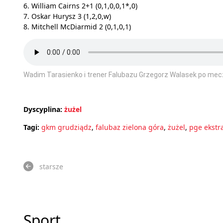
6. William Cairns 2+1 (0,1,0,0,1*,0)
7. Oskar Hurysz 3 (1,2,0,w)
8. Mitchell McDiarmid 2 (0,1,0,1)
Wadim Tarasienko i trener Falubazu Grzegorz Walasek po mecz
Dyscyplina:
żużel
Tagi:
gkm grudziądz
,
falubaz zielona góra
,
żużel
,
pge ekstr
starsze
Sport