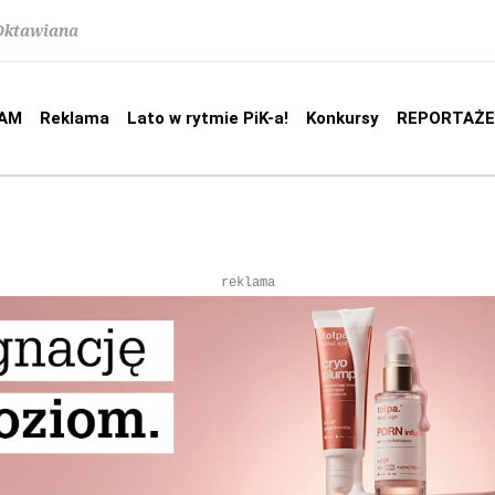
 Oktawiana
AM
Reklama
Lato w rytmie PiK-a!
Konkursy
REPORTAŻE
reklama