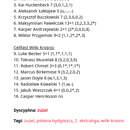
3. Kai Huckenbeck 7 (3,0,1,2,1)
4. Aleksandr Łoktajew 0 (u,-,-,-)
5. Krzysztof Buczkowski 7 (2,3,0,0,2)
6. Maksymilian Pawełczak 13+1 (3,2,3,3,2*)
7. Kacper Andrzejewski 2+1 (2*,0,0,0,d)
8. Wiktor Przyjemski 9+2 (1,1,2*,2*,3)
Cellfast Wilki Krosno:
9. Luke Becker 5+1 (1,1*,1,1,1)
10. Tobiasz Musielak 8 (3,2,0,3,0)
11. Robert Chmiel 3+3 (0,1*,1*,1*)
12. Marcus Birkemose 9 (3,2,2,0,2)
13. Jason Doyle 8 (w,1,3,1,3)
14. Radosław Kowalski 1 (1,w,-)
15. Jakub Wieszczak 4+1 (0,0,2*,2)
16. Casper Henriksson ns
Dyscyplina:
żużel
Tagi:
żużel
,
polonia bydgoszcz
,
2. ekstraliga
,
wilki krosno