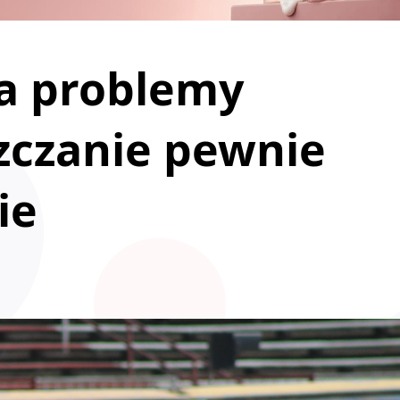
ła problemy
zczanie pewnie
ie