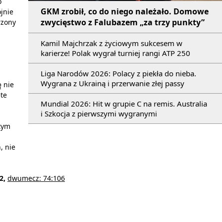
o
GKM zrobił, co do niego należało. Domowe
jnie
zwycięstwo z Falubazem „za trzy punkty”
rzony
Kamil Majchrzak z życiowym sukcesem w
karierze! Polak wygrał turniej rangi ATP 250
Liga Narodów 2026: Polacy z piekła do nieba.
Wygrana z Ukrainą i przerwanie złej passy
 nie
ęte
Mundial 2026: Hit w grupie C na remis. Australia
i Szkocja z pierwszymi wygranymi
tym
, nie
52,
dwumecz: 74:106