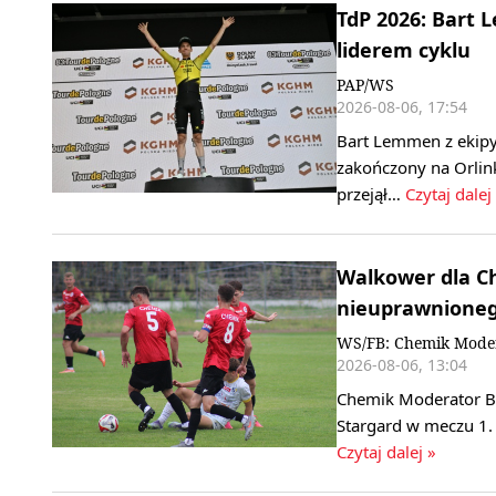
TdP 2026: Bart 
liderem cyklu
PAP/WS
2026-08-06, 17:54
Bart Lemmen z ekipy
zakończony na Orlink
przejął…
Czytaj dalej
Walkower dla C
nieuprawnione
WS/FB: Chemik Mode
2026-08-06, 13:04
Chemik Moderator By
Stargard w meczu 1. 
Czytaj dalej »