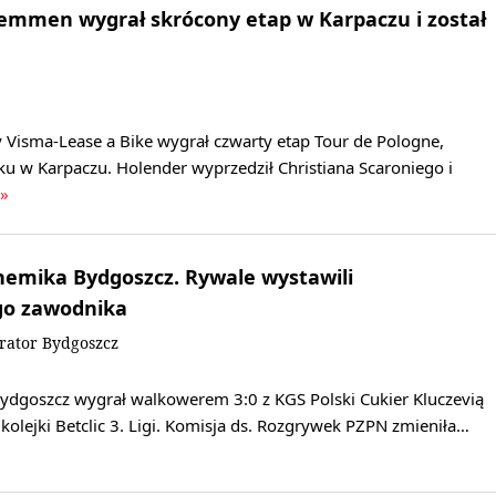
Lemmen wygrał skrócony etap w Karpaczu i został
 Visma-Lease a Bike wygrał czwarty etap Tour de Pologne,
u w Karpaczu. Holender wyprzedził Christiana Scaroniego i
 »
hemika Bydgoszcz. Rywale wystawili
go zawodnika
rator Bydgoszcz
dgoszcz wygrał walkowerem 3:0 z KGS Polski Cukier Kluczevią
kolejki Betclic 3. Ligi. Komisja ds. Rozgrywek PZPN zmieniła…