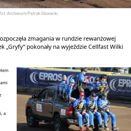
fot. Archiwum/Patryk Głowacki
rozpoczęła zmagania w rundzie rewanżowej
ek „Gryfy” pokonały na wyjeździe Cellfast Wilki
rytem
tami
z
, a