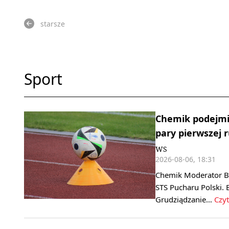
starsze
Sport
Chemik podejmie
pary pierwszej 
WS
2026-08-06, 18:31
Chemik Moderator By
STS Pucharu Polski. 
Grudziądzanie…
Czyt