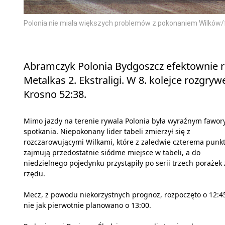
Polonia nie miała większych problemów z pokonaniem Wilków/
Abramczyk Polonia Bydgoszcz efektownie 
Metalkas 2. Ekstraligi. W 8. kolejce rozgryw
Krosno 52:38.
Mimo jazdy na terenie rywala Polonia była wyraźnym fawo
spotkania. Niepokonany lider tabeli zmierzył się z
rozczarowującymi Wilkami, które z zaledwie czterema punk
zajmują przedostatnie siódme miejsce w tabeli, a do
niedzielnego pojedynku przystąpiły po serii trzech porażek 
rzędu.
Mecz, z powodu niekorzystnych prognoz, rozpoczęto o 12:45
nie jak pierwotnie planowano o 13:00.