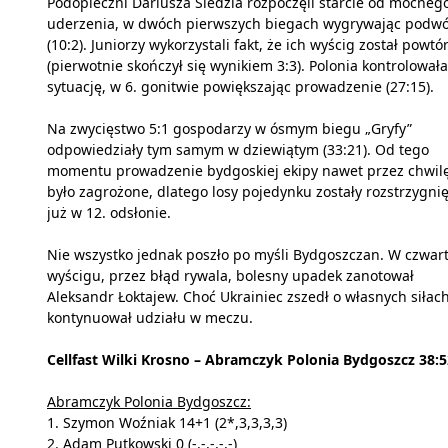
Podopieczni Dariusza Śledzia rozpoczęli starcie od mocneg
uderzenia, w dwóch pierwszych biegach wygrywając podwó
(10:2). Juniorzy wykorzystali fakt, że ich wyścig został powtó
(pierwotnie skończył się wynikiem 3:3). Polonia kontrolowała
sytuację, w 6. gonitwie powiększając prowadzenie (27:15).
Na zwycięstwo 5:1 gospodarzy w ósmym biegu „
Gryfy”
odpowiedziały tym samym w dziewiątym (33:21). Od tego
momentu prowadzenie bydgoskiej ekipy nawet przez chwilę
było zagrożone, dlatego losy pojedynku zostały rozstrzygni
już w 12. odsłonie.
Nie wszystko jednak poszło po myśli Bydgoszczan. W czwar
wyścigu, przez błąd rywala, bolesny upadek zanotował
Aleksandr Łoktajew. Choć Ukrainiec zszedł o własnych siłach
kontynuował udziału w meczu.
Cellfast Wilki Krosno – Abramczyk Polonia Bydgoszcz 38:
Abramczyk Polonia Bydgoszcz:
1. Szymon Woźniak 14+1 (2*,3,3,3,3)
2. Adam Putkowski 0 (-,-,-,-,-)