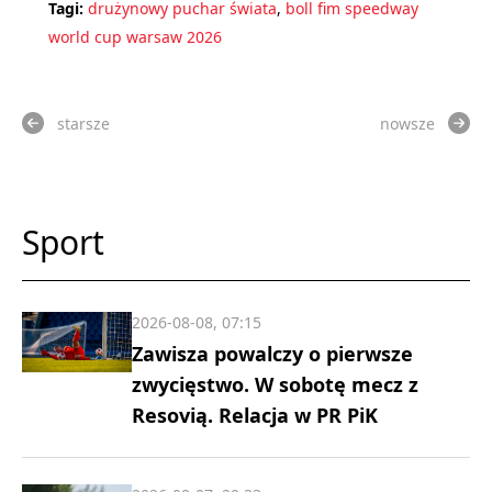
Tagi:
drużynowy puchar świata
,
boll fim speedway
world cup warsaw 2026
starsze
nowsze
Sport
2026-08-08, 07:15
Zawisza powalczy o pierwsze
zwycięstwo. W sobotę mecz z
Resovią. Relacja w PR PiK