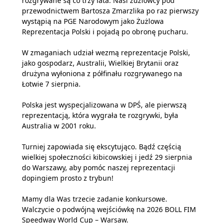
rozgrywane są co trzy lata. Nasi żużlowcy pod
przewodnictwem Bartosza Zmarzlika po raz pierwszy
wystąpią na PGE Narodowym jako Żużlowa
Reprezentacja Polski i pojadą po obronę pucharu.
W zmaganiach udział wezmą reprezentacje Polski,
jako gospodarz, Australii, Wielkiej Brytanii oraz
drużyna wyłoniona z półfinału rozgrywanego na
Łotwie 7 sierpnia.
Polska jest wyspecjalizowana w DPŚ, ale pierwszą
reprezentacją, która wygrała te rozgrywki, była
Australia w 2001 roku.
Turniej zapowiada się ekscytująco. Bądź częścią
wielkiej społeczności kibicowskiej i jedź 29 sierpnia
do Warszawy, aby pomóc naszej reprezentacji
dopingiem prosto z trybun!
Mamy dla Was trzecie zadanie konkursowe.
Walczycie o podwójną wejściówkę na 2026 BOLL FIM
Speedway World Cup – Warsaw.