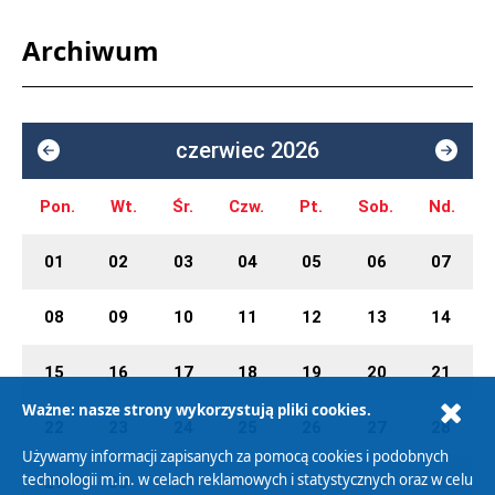
Archiwum
czerwiec 2026
Pon.
Wt.
Śr.
Czw.
Pt.
Sob.
Nd.
01
02
03
04
05
06
07
08
09
10
11
12
13
14
15
16
17
18
19
20
21
Ważne: nasze strony wykorzystują pliki cookies.
22
23
24
25
26
27
28
Używamy informacji zapisanych za pomocą cookies i podobnych
technologii m.in. w celach reklamowych i statystycznych oraz w celu
29
30
01
02
03
04
05