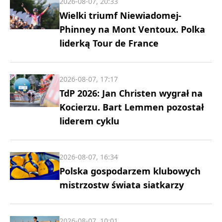
2026-08-07, 20:33
Wielki triumf Niewiadomej-
Phinney na Mont Ventoux. Polka
liderką Tour de France
2026-08-07, 17:17
TdP 2026: Jan Christen wygrał na
Kocierzu. Bart Lemmen pozostał
liderem cyklu
2026-08-07, 16:34
Polska gospodarzem klubowych
mistrzostw świata siatkarzy
2026-08-07, 10:01