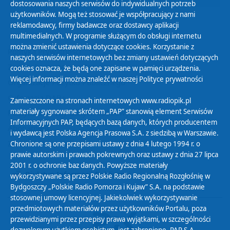
dostosowania naszych serwisów do indywidualnych potrzeb
użytkowników. Mogą też stosować je współpracujący z nami
reklamodawcy, firmy badawcze oraz dostawcy aplikacji
multimedialnych. W programie służącym do obsługi internetu
można zmienić ustawienia dotyczące cookies. Korzystanie z
Polityka Prywatności
naszych serwisów internetowych bez zmiany ustawień dotyczących
Zasady korzystania z Serwisu
cookies oznacza, że będą one zapisane w pamięci urządzenia.
Więcej informacji można znaleźć w naszej
Polityce prywatności
Organizacje Pożytku Publicznego
Cyfryzacja DAB+
Zamieszczone na stronach internetowych www.radiopik.pl
materiały sygnowane skrótem „PAP” stanowią element Serwisów
Polityka ochrony danych osobowych
Informacyjnych PAP, będących bazą danych, których producentem
Abonament
i wydawcą jest Polska Agencja Prasowa S.A. z siedzibą w Warszawie.
Zamówienia publiczne
Chronione są one przepisami ustawy z dnia 4 lutego 1994 r. o
prawie autorskim i prawach pokrewnych oraz ustawy z dnia 27 lipca
2001 r. o ochronie baz danych. Powyższe materiały
Biuletyn Informacji Publicznej
wykorzystywane są przez Polskie Radio Regionalną Rozgłośnię w
Bydgoszczy „Polskie Radio Pomorza i Kujaw” S.A. na podstawie
stosownej umowy licencyjnej. Jakiekolwiek wykorzystywanie
przedmiotowych materiałów przez użytkowników Portalu, poza
przewidzianymi przez przepisy prawa wyjątkami, w szczególności