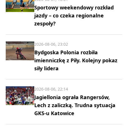
Sportowy weekendowy rozkład
jazdy – co czeka regionalne
zespoły?
2026-08-06, 23:02
Bydgoska Polonia rozbiła
imienniczkę z Piły. Kolejny pokaz
siły lidera
2026-08-06, 22:14
Jagiellonia ograła Rangersów,
Lech z zaliczką. Trudna sytuacja
GKS-u Katowice