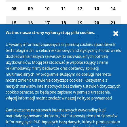
08
09
10
11
12
13
14
15
16
17
18
19
20
21
Ważne: nasze strony wykorzystują pliki cookies.
22
23
24
25
26
27
28
Używamy informacji zapisanych za pomocą cookies i podobnych
technologii m.in. w celach reklamowych i statystycznych oraz w celu
29
30
01
02
03
04
05
dostosowania naszych serwisów do indywidualnych potrzeb
użytkowników. Mogą też stosować je współpracujący z nami
reklamodawcy, firmy badawcze oraz dostawcy aplikacji
multimedialnych. W programie służącym do obsługi internetu
można zmienić ustawienia dotyczące cookies. Korzystanie z
Polityka Prywatności
naszych serwisów internetowych bez zmiany ustawień dotyczących
Zasady korzystania z Serwisu
cookies oznacza, że będą one zapisane w pamięci urządzenia.
Więcej informacji można znaleźć w naszej
Polityce prywatności
Organizacje Pożytku Publicznego
Cyfryzacja DAB+
Zamieszczone na stronach internetowych www.radiopik.pl
materiały sygnowane skrótem „PAP” stanowią element Serwisów
Polityka ochrony danych osobowych
Informacyjnych PAP, będących bazą danych, których producentem
Abonament