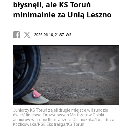
błysnęli, ale KS Toruń
minimalnie za Unią Leszno
2026-06-10, 21:37 WS
Juniorzy KS Toruń zajęli drugie miejsce w II rundzie
ćwierćfinałowej Drużynowych Mistrzostw Polski
Juniorów w grupie III im. Józefa Olejniczaka/fot.: Róża
Koźlikowska/PGE Ekstraliga/KS Toruń