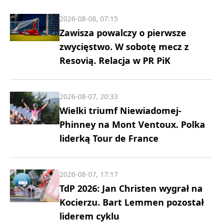
2026-08-08, 07:15
Zawisza powalczy o pierwsze
zwycięstwo. W sobotę mecz z
Resovią. Relacja w PR PiK
2026-08-07, 20:33
Wielki triumf Niewiadomej-
Phinney na Mont Ventoux. Polka
liderką Tour de France
2026-08-07, 17:17
TdP 2026: Jan Christen wygrał na
Kocierzu. Bart Lemmen pozostał
liderem cyklu