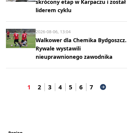
skrócony etap w Karpaczu i został
liderem cyklu
2026-08-06, 13:04
Walkower dla Chemika Bydgoszcz.
Rywale wystawili
nieuprawnionego zawodnika
1
2
3
4
5
6
7
Region