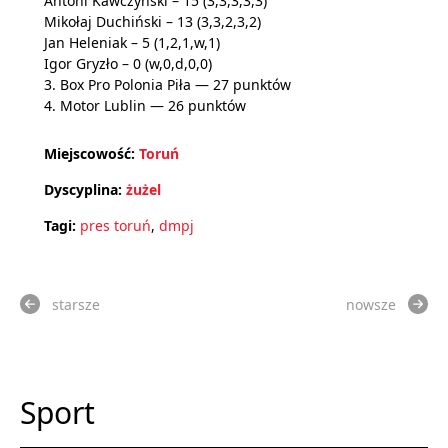
Antoni Kawczyński – 15 (3,3,3,3,3)
Mikołaj Duchiński – 13 (3,3,2,3,2)
Jan Heleniak – 5 (1,2,1,w,1)
Igor Gryzło – 0 (w,0,d,0,0)
3. Box Pro Polonia Piła — 27 punktów
4. Motor Lublin — 26 punktów
Miejscowość:
Toruń
Dyscyplina:
żużel
Tagi:
pres toruń
,
dmpj
starsze
nowsze
Sport