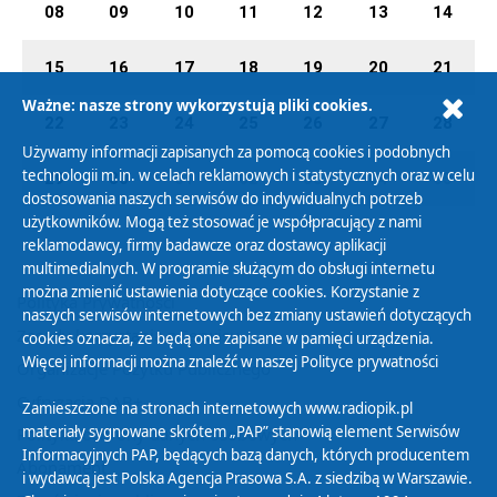
08
09
10
11
12
13
14
15
16
17
18
19
20
21
Ważne: nasze strony wykorzystują pliki cookies.
22
23
24
25
26
27
28
Używamy informacji zapisanych za pomocą cookies i podobnych
technologii m.in. w celach reklamowych i statystycznych oraz w celu
29
30
01
02
03
04
05
dostosowania naszych serwisów do indywidualnych potrzeb
użytkowników. Mogą też stosować je współpracujący z nami
reklamodawcy, firmy badawcze oraz dostawcy aplikacji
multimedialnych. W programie służącym do obsługi internetu
można zmienić ustawienia dotyczące cookies. Korzystanie z
Polityka Prywatności
naszych serwisów internetowych bez zmiany ustawień dotyczących
Zasady korzystania z Serwisu
cookies oznacza, że będą one zapisane w pamięci urządzenia.
Więcej informacji można znaleźć w naszej
Polityce prywatności
Organizacje Pożytku Publicznego
Cyfryzacja DAB+
Zamieszczone na stronach internetowych www.radiopik.pl
materiały sygnowane skrótem „PAP” stanowią element Serwisów
Polityka ochrony danych osobowych
Informacyjnych PAP, będących bazą danych, których producentem
Abonament
i wydawcą jest Polska Agencja Prasowa S.A. z siedzibą w Warszawie.