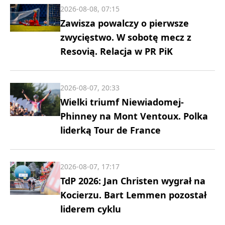
2026-08-08, 07:15
Zawisza powalczy o pierwsze
zwycięstwo. W sobotę mecz z
Resovią. Relacja w PR PiK
2026-08-07, 20:33
Wielki triumf Niewiadomej-
Phinney na Mont Ventoux. Polka
liderką Tour de France
2026-08-07, 17:17
TdP 2026: Jan Christen wygrał na
Kocierzu. Bart Lemmen pozostał
liderem cyklu