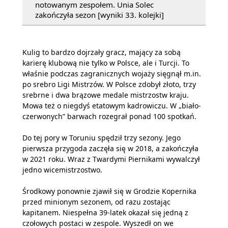
notowanym zespołem. Unia Solec
zakończyła sezon [wyniki 33. kolejki]
Kulig to bardzo dojrzały gracz, mający za sobą
karierę klubową nie tylko w Polsce, ale i Turcji. To
właśnie podczas zagranicznych wojaży sięgnął m.in.
po srebro Ligi Mistrzów. W Polsce zdobył złoto, trzy
srebrne i dwa brązowe medale mistrzostw kraju.
Mowa też o niegdyś etatowym kadrowiczu. W „biało-
czerwonych” barwach rozegrał ponad 100 spotkań.
Do tej pory w Toruniu spędził trzy sezony. Jego
pierwsza przygoda zaczęła się w 2018, a zakończyła
w 2021 roku. Wraz z Twardymi Piernikami wywalczył
jedno wicemistrzostwo.
Środkowy ponownie zjawił się w Grodzie Kopernika
przed minionym sezonem, od razu zostając
kapitanem. Niespełna 39-latek okazał się jedną z
czołowych postaci w zespole. Wyszedł on we