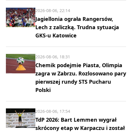
2026-08-06, 22:14
Jagiellonia ograła Rangersów,
Lech z zaliczką. Trudna sytuacja
GKS-u Katowice
2026-08-06, 18:31
Chemik podejmie Piasta, Olimpia
zagra w Zabrzu. Rozlosowano pary
pierwszej rundy STS Pucharu
Polski
2026-08-06, 17:54
TdP 2026: Bart Lemmen wygrał
skrócony etap w Karpaczu i został