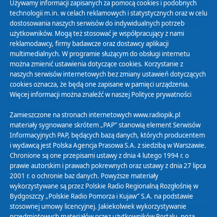
Używamy informacji zapisanych za pomocą cookies i podobnych
technologii m.in. w celach reklamowych i statystycznych oraz w celu
29
30
01
02
03
04
05
dostosowania naszych serwisów do indywidualnych potrzeb
użytkowników. Mogą też stosować je współpracujący z nami
reklamodawcy, firmy badawcze oraz dostawcy aplikacji
multimedialnych. W programie służącym do obsługi internetu
można zmienić ustawienia dotyczące cookies. Korzystanie z
Polityka Prywatności
naszych serwisów internetowych bez zmiany ustawień dotyczących
Zasady korzystania z Serwisu
cookies oznacza, że będą one zapisane w pamięci urządzenia.
Więcej informacji można znaleźć w naszej
Polityce prywatności
Organizacje Pożytku Publicznego
Cyfryzacja DAB+
Zamieszczone na stronach internetowych www.radiopik.pl
materiały sygnowane skrótem „PAP” stanowią element Serwisów
Polityka ochrony danych osobowych
Informacyjnych PAP, będących bazą danych, których producentem
Abonament
i wydawcą jest Polska Agencja Prasowa S.A. z siedzibą w Warszawie.
Zamówienia publiczne
Chronione są one przepisami ustawy z dnia 4 lutego 1994 r. o
prawie autorskim i prawach pokrewnych oraz ustawy z dnia 27 lipca
2001 r. o ochronie baz danych. Powyższe materiały
Biuletyn Informacji Publicznej
wykorzystywane są przez Polskie Radio Regionalną Rozgłośnię w
Bydgoszczy „Polskie Radio Pomorza i Kujaw” S.A. na podstawie
stosownej umowy licencyjnej. Jakiekolwiek wykorzystywanie
przedmiotowych materiałów przez użytkowników Portalu, poza