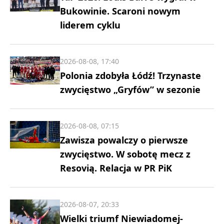
Bukowinie. Scaroni nowym
liderem cyklu
2026-08-08, 17:40
Polonia zdobyła Łódź! Trzynaste
zwycięstwo „Gryfów” w sezonie
2026-08-08, 07:15
Zawisza powalczy o pierwsze
zwycięstwo. W sobotę mecz z
Resovią. Relacja w PR PiK
2026-08-07, 20:33
Wielki triumf Niewiadomej-