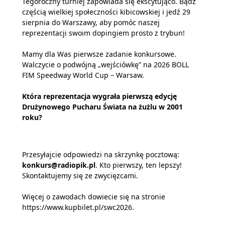
Tegoroczny turniej zapowiada się ekscytująco. Bądź
częścią wielkiej społeczności kibicowskiej i jedź 29
sierpnia do Warszawy, aby pomóc naszej
reprezentacji swoim dopingiem prosto z trybun!
Mamy dla Was pierwsze zadanie konkursowe.
Walczycie o podwójną „wejściówkę” na 2026 BOLL
FIM Speedway World Cup – Warsaw.
Która reprezentacja wygrała pierwszą edycję
Drużynowego Pucharu Świata na żużlu w 2001
roku?
Przesyłajcie odpowiedzi na skrzynkę pocztową:
konkurs@radiopik.pl
. Kto pierwszy, ten lepszy!
Skontaktujemy się ze zwycięzcami.
Więcej o zawodach dowiecie się na stronie
https://www.kupbilet.pl/swc2026
.