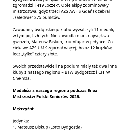
zgromadzili 419 „oczek”. Obie ekipy zdominowały
mistrzostwa, gdyż trzeci AZS AWFiS Gdańsk zebrał
„zaledwie” 275 punktów.
Zawodnicy bydgoskiego klubu wywalczyli 11 medali,
w tym pięć złotych. Nie zawiodła m.in. największa
gwiazda, Mateusz Biskup, triumfując w jedynce. Co
ciekawe AZS UMK zgarnął więcej, bo aż 12 krążków,
lecz „tylko” cztery złote.
Swoich przedstawicieli na podium miały też dwa inne
kluby z naszego regionu – BTW Bydgoszcz i CHTW
Chełmża.
Medaliści z naszego regionu podczas Enea
Mistrzostw Polski Seniorów 2026:
Mężczyźni:
Jedynka:
1. Mateusz Biskup (Lotto Bydgostia)