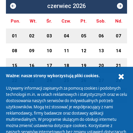
czerwiec 2026
Pon.
Wt.
Śr.
Czw.
Pt.
Sob.
Nd.
01
02
03
04
05
06
07
08
09
10
11
12
13
14
15
16
17
18
19
20
21
Ważne: nasze strony wykorzystują pliki cookies.
22
23
24
25
26
27
28
Używamy informacji zapisanych za pomocą cookies i podobnych
technologii m.in. w celach reklamowych i statystycznych oraz w celu
29
30
01
02
03
04
05
dostosowania naszych serwisów do indywidualnych potrzeb
użytkowników. Mogą też stosować je współpracujący z nami
reklamodawcy, firmy badawcze oraz dostawcy aplikacji
multimedialnych. W programie służącym do obsługi internetu
można zmienić ustawienia dotyczące cookies. Korzystanie z
Polityka Prywatności
naszych serwisów internetowych bez zmiany ustawień dotyczących