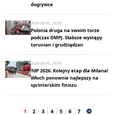
dogrywce
2026-08-05, 19:59
Polonia druga na swoim torze
podczas DMPJ. Słabsze występy
torunian i grudziądzan
2026-08-05, 19:09
TdP 2026: Kolejny etap dla Milana!
Włoch ponownie najlepszy na
sprinterskim finiszu
1
2
3
4
5
6
7