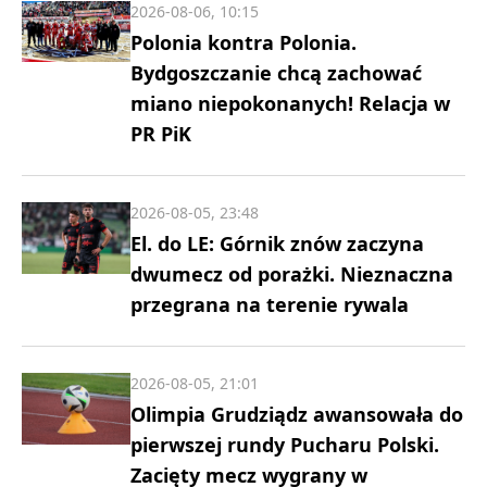
2026-08-06, 10:15
Polonia kontra Polonia.
Bydgoszczanie chcą zachować
miano niepokonanych! Relacja w
PR PiK
2026-08-05, 23:48
El. do LE: Górnik znów zaczyna
dwumecz od porażki. Nieznaczna
przegrana na terenie rywala
2026-08-05, 21:01
Olimpia Grudziądz awansowała do
pierwszej rundy Pucharu Polski.
Zacięty mecz wygrany w