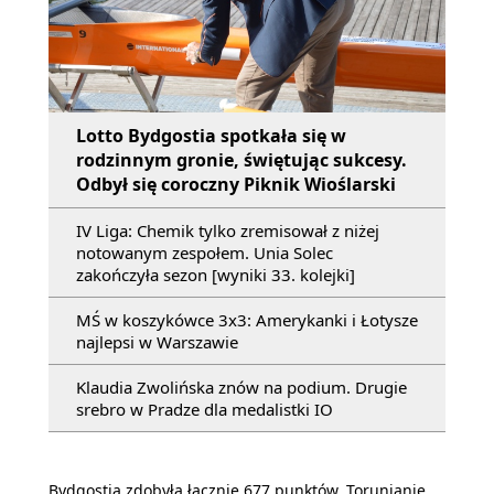
Lotto Bydgostia spotkała się w
rodzinnym gronie, świętując sukcesy.
Odbył się coroczny Piknik Wioślarski
IV Liga: Chemik tylko zremisował z niżej
notowanym zespołem. Unia Solec
zakończyła sezon [wyniki 33. kolejki]
MŚ w koszykówce 3x3: Amerykanki i Łotysze
najlepsi w Warszawie
Klaudia Zwolińska znów na podium. Drugie
srebro w Pradze dla medalistki IO
Bydgostia zdobyła łącznie 677 punktów. Torunianie