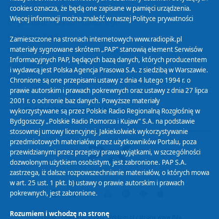
Zasady korzystania z Serwisu
cookies oznacza, że będą one zapisane w pamięci urządzenia.
Więcej informacji można znaleźć w naszej
Polityce prywatności
Organizacje Pożytku Publicznego
Cyfryzacja DAB+
Zamieszczone na stronach internetowych www.radiopik.pl
materiały sygnowane skrótem „PAP” stanowią element Serwisów
Polityka ochrony danych osobowych
Informacyjnych PAP, będących bazą danych, których producentem
Abonament
i wydawcą jest Polska Agencja Prasowa S.A. z siedzibą w Warszawie.
Zamówienia publiczne
Chronione są one przepisami ustawy z dnia 4 lutego 1994 r. o
prawie autorskim i prawach pokrewnych oraz ustawy z dnia 27 lipca
2001 r. o ochronie baz danych. Powyższe materiały
Biuletyn Informacji Publicznej
wykorzystywane są przez Polskie Radio Regionalną Rozgłośnię w
Bydgoszczy „Polskie Radio Pomorza i Kujaw” S.A. na podstawie
stosownej umowy licencyjnej. Jakiekolwiek wykorzystywanie
przedmiotowych materiałów przez użytkowników Portalu, poza
przewidzianymi przez przepisy prawa wyjątkami, w szczególności
dozwolonym użytkiem osobistym, jest zabronione. PAP S.A.
zastrzega, iż dalsze rozpowszechnianie materiałów, o których mowa
w art. 25 ust. 1 pkt. b) ustawy o prawie autorskim i prawach
pokrewnych, jest zabronione.
Rozumiem i wchodzę na stronę
Projekt i realizacja: © 2022
Webtom.pl
/
strony www Piła