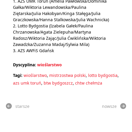
1. AZS UMK Toruń (Amelia Pawłowska/Dominika
Gałka/Wiktoria Lewandowska/Paulina
Ziętarska/Julia Hakobyan/Kinga Stałęga/Julia
Graczkowska/Hanna Stalkowska/Julia Wachnicka)
2. Lotto Bydgostia (Izabela Gałek/Paulina
Chrzanowska/Agata Zielepuha/Martyna
Radosz/Wiktoria Zając/Julia Ćwiklińska/Wiktoria
Zawadzka/Zuzanna Madaj/Sylwia Mila)
3. AZS AWFiS Gdańsk
Dyscyplina:
wioślarstwo
Tagi:
wioślarstwo
,
mistrzostwa polski
,
lotto bydgostia
,
azs umk toruń
,
btw bydgoszcz
,
chtw chełmża
starsze
nowsze