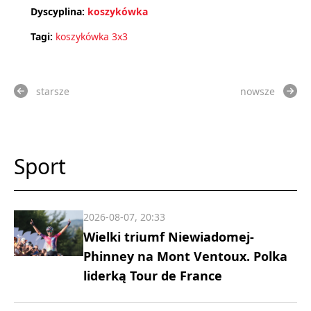
Dyscyplina:
koszykówka
Tagi:
koszykówka 3x3
starsze
nowsze
Sport
2026-08-07, 20:33
Wielki triumf Niewiadomej-
Phinney na Mont Ventoux. Polka
liderką Tour de France