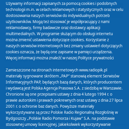
Używamy informacji zapisanych za pomocą cookies i podobnych
technologii m.in. w celach reklamowych i statystycznych oraz w celu
29
30
01
02
03
04
05
dostosowania naszych serwisów do indywidualnych potrzeb
użytkowników. Mogą też stosować je współpracujący z nami
reklamodawcy, firmy badawcze oraz dostawcy aplikacji
multimedialnych. W programie służącym do obsługi internetu
można zmienić ustawienia dotyczące cookies. Korzystanie z
Polityka Prywatności
naszych serwisów internetowych bez zmiany ustawień dotyczących
Zasady korzystania z Serwisu
cookies oznacza, że będą one zapisane w pamięci urządzenia.
Więcej informacji można znaleźć w naszej
Polityce prywatności
Organizacje Pożytku Publicznego
Cyfryzacja DAB+
Zamieszczone na stronach internetowych www.radiopik.pl
materiały sygnowane skrótem „PAP” stanowią element Serwisów
Polityka ochrony danych osobowych
Informacyjnych PAP, będących bazą danych, których producentem
Abonament
i wydawcą jest Polska Agencja Prasowa S.A. z siedzibą w Warszawie.
Zamówienia publiczne
Chronione są one przepisami ustawy z dnia 4 lutego 1994 r. o
prawie autorskim i prawach pokrewnych oraz ustawy z dnia 27 lipca
2001 r. o ochronie baz danych. Powyższe materiały
Biuletyn Informacji Publicznej
wykorzystywane są przez Polskie Radio Regionalną Rozgłośnię w
Bydgoszczy „Polskie Radio Pomorza i Kujaw” S.A. na podstawie
stosownej umowy licencyjnej. Jakiekolwiek wykorzystywanie