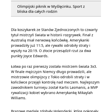
Olimpijski piknik w Myślęcinku. Sport z
bliska dla całych rodzin
Dla koszykarek ze Stanów Zjednoczonych to czwarty
tytuł mistrzyń świata w historii rozgrywek. Finał z
Australią miał nerwową końcówkę. Amerykanki
prowadziły już 11:5, ale rywalki odrobiły straty i
wyszły na 20:19. O złocie przesądził rzut za dwa
punkty Joyce Edwards.
Łotwa po raz pierwszy została mistrzem świata 3x3.
W finale mężczyzn Niemcy długo prowadzili, ale
mistrzowie olimpijscy z Tokio odrobili straty i w
końcówce przejęli kontrolę nad meczem. Najlepszym
zawodnikiem turnieju został Karlis Lasmanis, a MVP
rywalizacji kobiet wybrano Amerykankę Mikaylah
Williams.
Brązowe medale zdobyły Holenderki, które pokonały