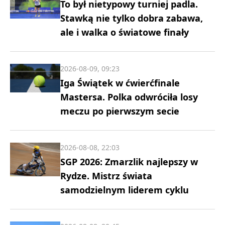
To był nietypowy turniej padla.
Stawką nie tylko dobra zabawa,
ale i walka o światowe finały
2026-08-09, 09:23
Iga Świątek w ćwierćfinale
Mastersa. Polka odwróciła losy
meczu po pierwszym secie
2026-08-08, 22:03
SGP 2026: Zmarzlik najlepszy w
Rydze. Mistrz świata
samodzielnym liderem cyklu