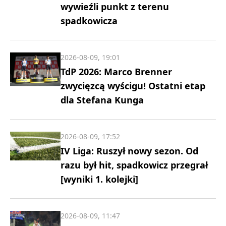
wywieźli punkt z terenu
spadkowicza
2026-08-09, 19:01
TdP 2026: Marco Brenner
zwycięzcą wyścigu! Ostatni etap
dla Stefana Kunga
2026-08-09, 17:52
IV Liga: Ruszył nowy sezon. Od
razu był hit, spadkowicz przegrał
[wyniki 1. kolejki]
2026-08-09, 11:47