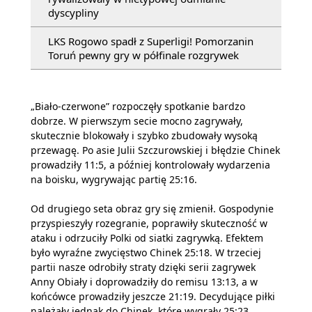
dyscypliny
LKS Rogowo spadł z Superligi! Pomorzanin
Toruń pewny gry w półfinale rozgrywek
„Biało-czerwone” rozpoczęły spotkanie bardzo
dobrze. W pierwszym secie mocno zagrywały,
skutecznie blokowały i szybko zbudowały wysoką
przewagę. Po asie Julii Szczurowskiej i błędzie Chinek
prowadziły 11:5, a później kontrolowały wydarzenia
na boisku, wygrywając partię 25:16.
Od drugiego seta obraz gry się zmienił. Gospodynie
przyspieszyły rozegranie, poprawiły skuteczność w
ataku i odrzuciły Polki od siatki zagrywką. Efektem
było wyraźne zwycięstwo Chinek 25:18. W trzeciej
partii nasze odrobiły straty dzięki serii zagrywek
Anny Obiały i doprowadziły do remisu 13:13, a w
końcówce prowadziły jeszcze 21:19. Decydujące piłki
należały jednak do Chinek, które wygrały 25:23.