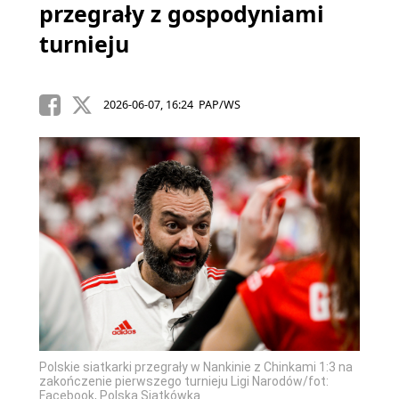
przegrały z gospodyniami
turnieju
2026-06-07, 16:24 PAP/WS
Polskie siatkarki przegrały w Nankinie z Chinkami 1:3 na
zakończenie pierwszego turnieju Ligi Narodów/fot:
Facebook, Polska Siatkówka