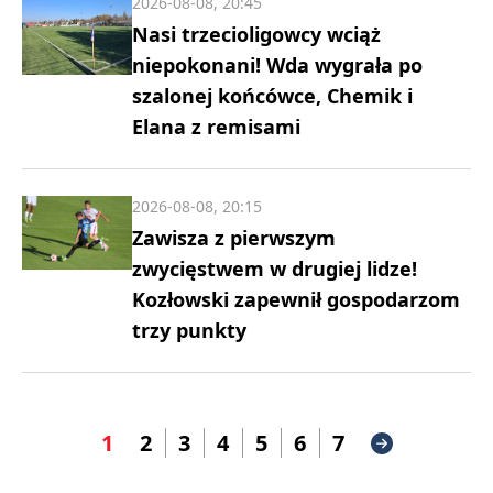
2026-08-08, 20:45
Nasi trzecioligowcy wciąż
niepokonani! Wda wygrała po
szalonej końcówce, Chemik i
Elana z remisami
2026-08-08, 20:15
Zawisza z pierwszym
zwycięstwem w drugiej lidze!
Kozłowski zapewnił gospodarzom
trzy punkty
1
2
3
4
5
6
7