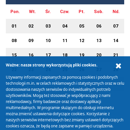
Pon.
Wt.
Śr.
Czw.
Pt.
Sob.
Nd.
01
02
03
04
05
06
07
08
09
10
11
12
13
14
15
16
17
18
19
20
21
Ważne: nasze strony wykorzystują pliki cookies.
22
23
24
25
26
27
28
Używamy informacji zapisanych za pomocą cookies i podobnych
technologii m.in. w celach reklamowych i statystycznych oraz w celu
29
30
01
02
03
04
05
dostosowania naszych serwisów do indywidualnych potrzeb
użytkowników. Mogą też stosować je współpracujący z nami
reklamodawcy, firmy badawcze oraz dostawcy aplikacji
multimedialnych. W programie służącym do obsługi internetu
można zmienić ustawienia dotyczące cookies. Korzystanie z
Polityka Prywatności
naszych serwisów internetowych bez zmiany ustawień dotyczących
Zasady korzystania z Serwisu
cookies oznacza, że będą one zapisane w pamięci urządzenia.