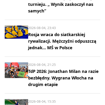
turnieju. „ Wynik zaskoczył nas
samych”
2026-08-04, 23:43
Rosja wraca do siatkarskiej
rywalizacji. Mężczyźni odpuszczą
jednak… MŚ w Polsce
2026-08-04, 21:25
TdP 2026: Jonathan Milan na razie
bezbłędny. Wygrana Włocha na
drugim etapie
2026-08-04, 15:35