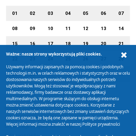
01
02
03
04
05
06
07
08
09
10
11
12
13
14
15
16
17
18
19
20
21
Ważne: nasze strony wykorzystują pliki cookies.
22
23
24
25
26
27
28
Używamy informacji zapisanych za pomocą cookies i podobnych
technologii m.in. w celach reklamowych i statystycznych oraz w celu
29
30
01
02
03
04
05
dostosowania naszych serwisów do indywidualnych potrzeb
użytkowników. Mogą też stosować je współpracujący z nami
reklamodawcy, firmy badawcze oraz dostawcy aplikacji
multimedialnych. W programie służącym do obsługi internetu
można zmienić ustawienia dotyczące cookies. Korzystanie z
Polityka Prywatności
naszych serwisów internetowych bez zmiany ustawień dotyczących
Zasady korzystania z Serwisu
cookies oznacza, że będą one zapisane w pamięci urządzenia.
Więcej informacji można znaleźć w naszej
Polityce prywatności
Organizacje Pożytku Publicznego
Cyfryzacja DAB+