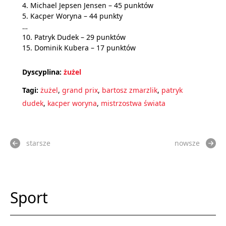
4. Michael Jepsen Jensen – 45 punktów
5. Kacper Woryna – 44 punkty
…
10. Patryk Dudek – 29 punktów
15. Dominik Kubera – 17 punktów
Dyscyplina:
żużel
Tagi:
żużel
,
grand prix
,
bartosz zmarzlik
,
patryk
dudek
,
kacper woryna
,
mistrzostwa świata
starsze
nowsze
Sport