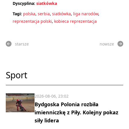
Dyscyplina:
siatkówka
Tagi:
polska
,
serbia
,
siatkówka
,
liga narodów
,
reprezentacja polski
,
kobieca reprezentacja
starsze
nowsze
Sport
2026-08-06, 23:02
Bydgoska Polonia rozbiła
imienniczkę z Piły. Kolejny pokaz
siły lidera