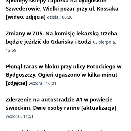
Spłonęły sklepy i apteka na bydgoskim
Szwederowie. Wielki pożar przy ul. Kossaka
[wideo, zdjęcia]
dzisiaj, 06:20
Zmiany w ZUS. Na komisję lekarską trzeba
będzie jeździć do Gdańska i Łodzi
03 sierpnia,
12:59
Płonął taras w bloku przy ulicy Potockiego w
Bydgoszczy. Ogień ugaszono w kilka minut
[zdjęcia]
wczoraj, 16:01
Zderzenie na autostradzie A1 w powiecie
świeckim. Dwie osoby ranne [aktualizacja]
wczoraj, 11:51