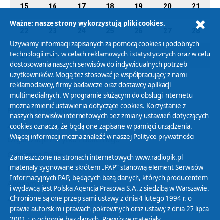
15
16
17
18
19
20
21
Ważne: nasze strony wykorzystują pliki cookies.
22
23
24
25
26
27
28
Używamy informacji zapisanych za pomocą cookies i podobnych
technologii m.in. w celach reklamowych i statystycznych oraz w celu
29
30
01
02
03
04
05
dostosowania naszych serwisów do indywidualnych potrzeb
użytkowników. Mogą też stosować je współpracujący z nami
reklamodawcy, firmy badawcze oraz dostawcy aplikacji
multimedialnych. W programie służącym do obsługi internetu
można zmienić ustawienia dotyczące cookies. Korzystanie z
Polityka Prywatności
naszych serwisów internetowych bez zmiany ustawień dotyczących
Zasady korzystania z Serwisu
cookies oznacza, że będą one zapisane w pamięci urządzenia.
Więcej informacji można znaleźć w naszej
Polityce prywatności
Organizacje Pożytku Publicznego
Cyfryzacja DAB+
Zamieszczone na stronach internetowych www.radiopik.pl
materiały sygnowane skrótem „PAP” stanowią element Serwisów
Polityka ochrony danych osobowych
Informacyjnych PAP, będących bazą danych, których producentem
Abonament
i wydawcą jest Polska Agencja Prasowa S.A. z siedzibą w Warszawie.
Zamówienia publiczne
Chronione są one przepisami ustawy z dnia 4 lutego 1994 r. o
prawie autorskim i prawach pokrewnych oraz ustawy z dnia 27 lipca
2001 r. o ochronie baz danych. Powyższe materiały