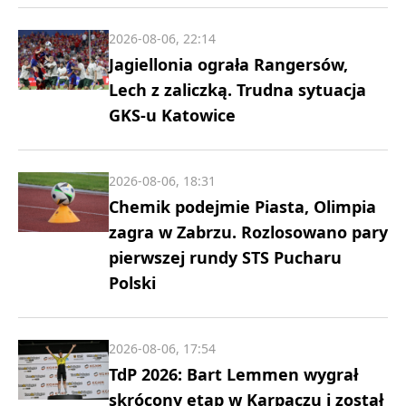
2026-08-06, 22:14
Jagiellonia ograła Rangersów,
Lech z zaliczką. Trudna sytuacja
GKS-u Katowice
2026-08-06, 18:31
Chemik podejmie Piasta, Olimpia
zagra w Zabrzu. Rozlosowano pary
pierwszej rundy STS Pucharu
Polski
2026-08-06, 17:54
TdP 2026: Bart Lemmen wygrał
skrócony etap w Karpaczu i został