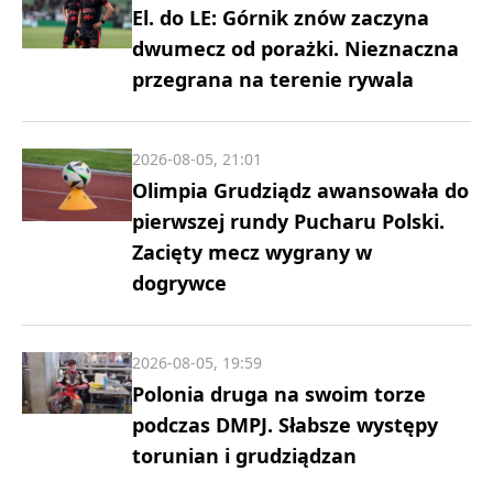
El. do LE: Górnik znów zaczyna
dwumecz od porażki. Nieznaczna
przegrana na terenie rywala
2026-08-05, 21:01
Olimpia Grudziądz awansowała do
pierwszej rundy Pucharu Polski.
Zacięty mecz wygrany w
dogrywce
2026-08-05, 19:59
Polonia druga na swoim torze
podczas DMPJ. Słabsze występy
torunian i grudziądzan