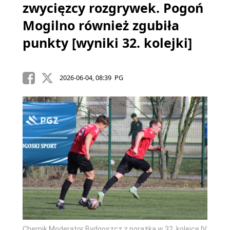
zwycięzcy rozgrywek. Pogoń
Mogilno również zgubiła
punkty [wyniki 32. kolejki]
2026-06-04, 08:39 PG
Chemik Moderator Bydgoszcz z porażką w 32. kolejce IV