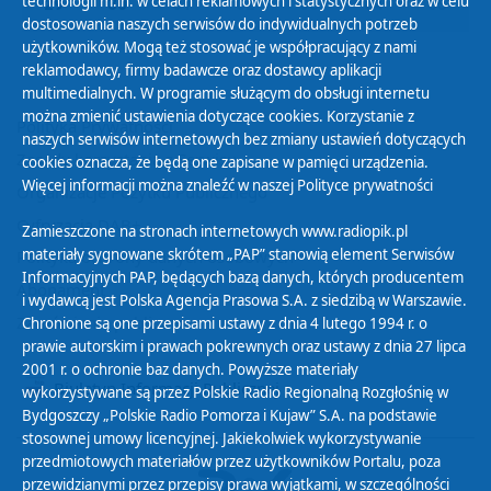
technologii m.in. w celach reklamowych i statystycznych oraz w celu
29
30
01
02
03
04
05
dostosowania naszych serwisów do indywidualnych potrzeb
użytkowników. Mogą też stosować je współpracujący z nami
reklamodawcy, firmy badawcze oraz dostawcy aplikacji
multimedialnych. W programie służącym do obsługi internetu
można zmienić ustawienia dotyczące cookies. Korzystanie z
Polityka Prywatności
naszych serwisów internetowych bez zmiany ustawień dotyczących
Zasady korzystania z Serwisu
cookies oznacza, że będą one zapisane w pamięci urządzenia.
Więcej informacji można znaleźć w naszej
Polityce prywatności
Organizacje Pożytku Publicznego
Cyfryzacja DAB+
Zamieszczone na stronach internetowych www.radiopik.pl
materiały sygnowane skrótem „PAP” stanowią element Serwisów
Polityka ochrony danych osobowych
Informacyjnych PAP, będących bazą danych, których producentem
Abonament
i wydawcą jest Polska Agencja Prasowa S.A. z siedzibą w Warszawie.
Zamówienia publiczne
Chronione są one przepisami ustawy z dnia 4 lutego 1994 r. o
prawie autorskim i prawach pokrewnych oraz ustawy z dnia 27 lipca
2001 r. o ochronie baz danych. Powyższe materiały
Biuletyn Informacji Publicznej
wykorzystywane są przez Polskie Radio Regionalną Rozgłośnię w
Bydgoszczy „Polskie Radio Pomorza i Kujaw” S.A. na podstawie
stosownej umowy licencyjnej. Jakiekolwiek wykorzystywanie
przedmiotowych materiałów przez użytkowników Portalu, poza
przewidzianymi przez przepisy prawa wyjątkami, w szczególności