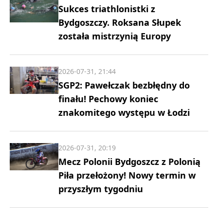
Sukces triathlonistki z
Bydgoszczy. Roksana Słupek
została mistrzynią Europy
2026-07-31, 21:44
SGP2: Pawełczak bezbłędny do
finału! Pechowy koniec
znakomitego występu w Łodzi
2026-07-31, 20:19
Mecz Polonii Bydgoszcz z Polonią
Piła przełożony! Nowy termin w
przyszłym tygodniu