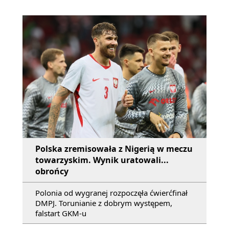
Polska zremisowała z Nigerią w meczu
towarzyskim. Wynik uratowali...
obrońcy
Polonia od wygranej rozpoczęła ćwierćfinał
DMPJ. Torunianie z dobrym występem,
falstart GKM-u