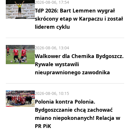
2026-08-06, 17:54
TdP 2026: Bart Lemmen wygrał
skrócony etap w Karpaczu i został
liderem cyklu
2026-08-06, 13:04
Walkower dla Chemika Bydgoszcz.
Rywale wystawili
nieuprawnionego zawodnika
2026-08-06, 10:15
Polonia kontra Polonia.
Bydgoszczanie chcą zachować
miano niepokonanych! Relacja w
PR PiK