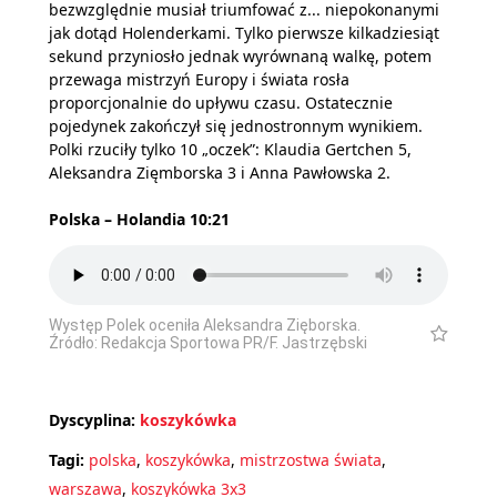
bezwzględnie musiał triumfować z... niepokonanymi
jak dotąd Holenderkami. Tylko pierwsze kilkadziesiąt
sekund przyniosło jednak wyrównaną walkę, potem
przewaga mistrzyń Europy i świata rosła
proporcjonalnie do upływu czasu. Ostatecznie
pojedynek zakończył się jednostronnym wynikiem.
Polki rzuciły tylko 10 „oczek”: Klaudia Gertchen 5,
Aleksandra Zięmborska 3 i Anna Pawłowska 2.
Polska – Holandia 10:21
Występ Polek oceniła Aleksandra Zięborska.
Źródło: Redakcja Sportowa PR/F. Jastrzębski
Dyscyplina:
koszykówka
Tagi:
polska
,
koszykówka
,
mistrzostwa świata
,
warszawa
,
koszykówka 3x3