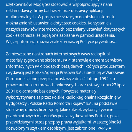
użytkowników. Mogą też stosować je współpracujący z nami
reklamodawcy, firmy badawcze oraz dostawcy aplikacji
multimedialnych. W programie służącym do obsługi internetu
można zmienić ustawienia dotyczące cookies. Korzystanie z
Polityka Prywatności
naszych serwisów internetowych bez zmiany ustawień dotyczących
Zasady korzystania z Serwisu
cookies oznacza, że będą one zapisane w pamięci urządzenia.
Więcej informacji można znaleźć w naszej
Polityce prywatności
Organizacje Pożytku Publicznego
Cyfryzacja DAB+
Zamieszczone na stronach internetowych www.radiopik.pl
materiały sygnowane skrótem „PAP” stanowią element Serwisów
Polityka ochrony danych osobowych
Informacyjnych PAP, będących bazą danych, których producentem
Abonament
i wydawcą jest Polska Agencja Prasowa S.A. z siedzibą w Warszawie.
Zamówienia publiczne
Chronione są one przepisami ustawy z dnia 4 lutego 1994 r. o
prawie autorskim i prawach pokrewnych oraz ustawy z dnia 27 lipca
2001 r. o ochronie baz danych. Powyższe materiały
Biuletyn Informacji Publicznej
wykorzystywane są przez Polskie Radio Regionalną Rozgłośnię w
Bydgoszczy „Polskie Radio Pomorza i Kujaw” S.A. na podstawie
stosownej umowy licencyjnej. Jakiekolwiek wykorzystywanie
przedmiotowych materiałów przez użytkowników Portalu, poza
przewidzianymi przez przepisy prawa wyjątkami, w szczególności
dozwolonym użytkiem osobistym, jest zabronione. PAP S.A.