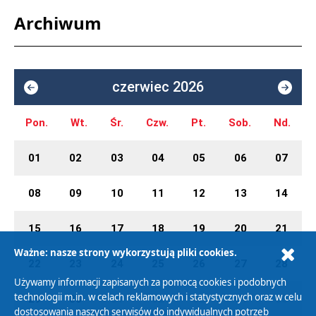
Archiwum
czerwiec 2026
Pon.
Wt.
Śr.
Czw.
Pt.
Sob.
Nd.
01
02
03
04
05
06
07
08
09
10
11
12
13
14
15
16
17
18
19
20
21
Ważne: nasze strony wykorzystują pliki cookies.
22
23
24
25
26
27
28
Używamy informacji zapisanych za pomocą cookies i podobnych
technologii m.in. w celach reklamowych i statystycznych oraz w celu
29
30
01
02
03
04
05
dostosowania naszych serwisów do indywidualnych potrzeb