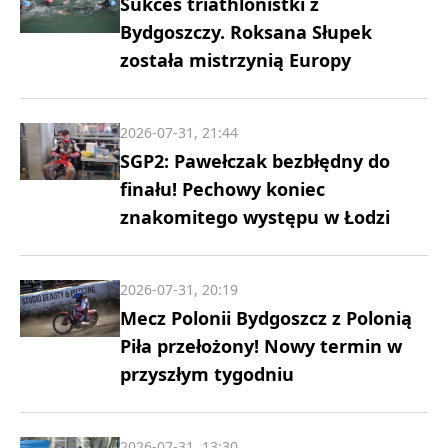
Sukces triathlonistki z
Bydgoszczy. Roksana Słupek
została mistrzynią Europy
2026-07-31, 21:44
SGP2: Pawełczak bezbłędny do
finału! Pechowy koniec
znakomitego występu w Łodzi
2026-07-31, 20:19
Mecz Polonii Bydgoszcz z Polonią
Piła przełożony! Nowy termin w
przyszłym tygodniu
2026-07-31, 13:30