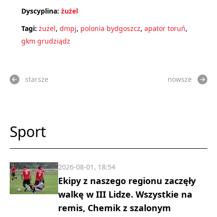
Dyscyplina:
żużel
Tagi:
żużel
,
dmpj
,
polonia bydgoszcz
,
apator toruń
,
gkm grudziądz
starsze
nowsze
Sport
2026-08-01, 18:54
Ekipy z naszego regionu zaczęły
walkę w III Lidze. Wszystkie na
remis, Chemik z szalonym