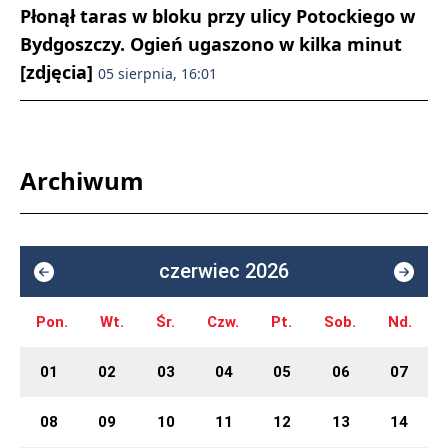
Płonął taras w bloku przy ulicy Potockiego w
Bydgoszczy. Ogień ugaszono w kilka minut
[zdjęcia]
05 sierpnia, 16:01
Archiwum
czerwiec 2026
Pon.
Wt.
Śr.
Czw.
Pt.
Sob.
Nd.
01
02
03
04
05
06
07
08
09
10
11
12
13
14