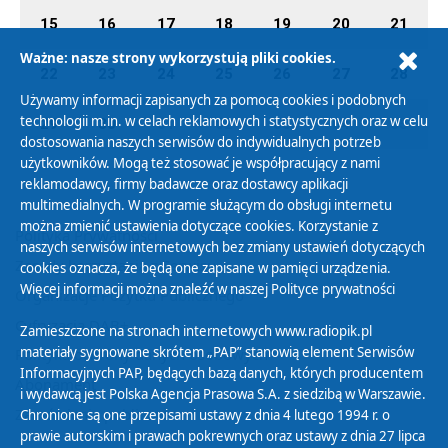
15
16
17
18
19
20
21
Ważne: nasze strony wykorzystują pliki cookies.
22
23
24
25
26
27
28
Używamy informacji zapisanych za pomocą cookies i podobnych
technologii m.in. w celach reklamowych i statystycznych oraz w celu
29
30
01
02
03
04
05
dostosowania naszych serwisów do indywidualnych potrzeb
użytkowników. Mogą też stosować je współpracujący z nami
reklamodawcy, firmy badawcze oraz dostawcy aplikacji
multimedialnych. W programie służącym do obsługi internetu
można zmienić ustawienia dotyczące cookies. Korzystanie z
Polityka Prywatności
naszych serwisów internetowych bez zmiany ustawień dotyczących
Zasady korzystania z Serwisu
cookies oznacza, że będą one zapisane w pamięci urządzenia.
Więcej informacji można znaleźć w naszej
Polityce prywatności
Organizacje Pożytku Publicznego
Cyfryzacja DAB+
Zamieszczone na stronach internetowych www.radiopik.pl
materiały sygnowane skrótem „PAP” stanowią element Serwisów
Polityka ochrony danych osobowych
Informacyjnych PAP, będących bazą danych, których producentem
Abonament
i wydawcą jest Polska Agencja Prasowa S.A. z siedzibą w Warszawie.
Zamówienia publiczne
Chronione są one przepisami ustawy z dnia 4 lutego 1994 r. o
prawie autorskim i prawach pokrewnych oraz ustawy z dnia 27 lipca