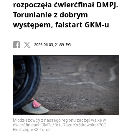
rozpoczęła ćwierćfinał DMPJ.
Torunianie z dobrym
występem, falstart GKM-u
2026-06-03, 21:39 PG
Młodzieżowcy z naszego regionu zaczęli walkę w
ćwierćfinałach DMPJ/fot.: Róża Koźlikowska/PGE
Ekstraliga/KS Toruń