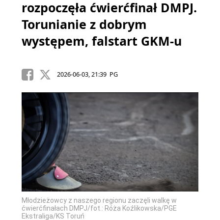
rozpoczęła ćwierćfinał DMPJ.
Torunianie z dobrym
występem, falstart GKM-u
2026-06-03, 21:39 PG
Młodzieżowcy z naszego regionu zaczęli walkę w
ćwierćfinałach DMPJ/fot.: Róża Koźlikowska/PGE
Ekstraliga/KS Toruń