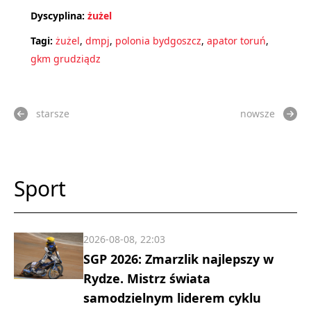
Dyscyplina:
żużel
Tagi:
żużel
,
dmpj
,
polonia bydgoszcz
,
apator toruń
,
gkm grudziądz
starsze
nowsze
Sport
2026-08-08, 22:03
SGP 2026: Zmarzlik najlepszy w
Rydze. Mistrz świata
samodzielnym liderem cyklu