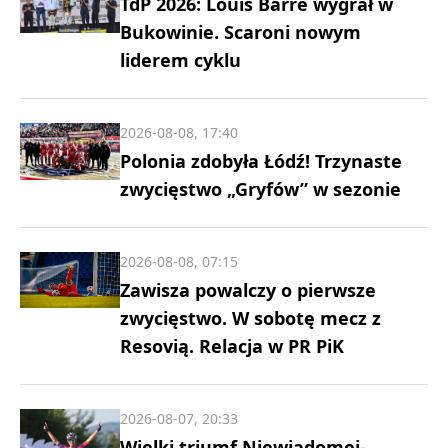
TdP 2026: Louis Barre wygrał w
Bukowinie. Scaroni nowym
liderem cyklu
2026-08-08, 17:40
Polonia zdobyła Łódź! Trzynaste
zwycięstwo „Gryfów” w sezonie
2026-08-08, 07:15
Zawisza powalczy o pierwsze
zwycięstwo. W sobotę mecz z
Resovią. Relacja w PR PiK
2026-08-07, 20:33
Wielki triumf Niewiadomej-