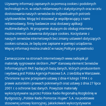
Używamy informacji zapisanych za pomocą cookies i podobnych
technologii m.in. w celach reklamowych i statystycznych oraz w celu
29
30
01
02
03
04
05
dostosowania naszych serwisów do indywidualnych potrzeb
użytkowników. Mogą też stosować je współpracujący z nami
reklamodawcy, firmy badawcze oraz dostawcy aplikacji
multimedialnych. W programie służącym do obsługi internetu
można zmienić ustawienia dotyczące cookies. Korzystanie z
Polityka Prywatności
naszych serwisów internetowych bez zmiany ustawień dotyczących
Zasady korzystania z Serwisu
cookies oznacza, że będą one zapisane w pamięci urządzenia.
Więcej informacji można znaleźć w naszej
Polityce prywatności
Organizacje Pożytku Publicznego
Cyfryzacja DAB+
Zamieszczone na stronach internetowych www.radiopik.pl
materiały sygnowane skrótem „PAP” stanowią element Serwisów
Polityka ochrony danych osobowych
Informacyjnych PAP, będących bazą danych, których producentem
Abonament
i wydawcą jest Polska Agencja Prasowa S.A. z siedzibą w Warszawie.
Zamówienia publiczne
Chronione są one przepisami ustawy z dnia 4 lutego 1994 r. o
prawie autorskim i prawach pokrewnych oraz ustawy z dnia 27 lipca
2001 r. o ochronie baz danych. Powyższe materiały
Biuletyn Informacji Publicznej
wykorzystywane są przez Polskie Radio Regionalną Rozgłośnię w
Bydgoszczy „Polskie Radio Pomorza i Kujaw” S.A. na podstawie
stosownej umowy licencyjnej. Jakiekolwiek wykorzystywanie