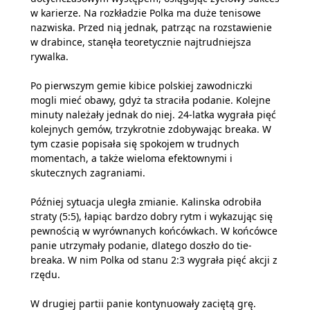
w karierze. Na rozkładzie Polka ma duże tenisowe
nazwiska. Przed nią jednak, patrząc na rozstawienie
w drabince, stanęła teoretycznie najtrudniejsza
rywalka.
Po pierwszym gemie kibice polskiej zawodniczki
mogli mieć obawy, gdyż ta straciła podanie. Kolejne
minuty należały jednak do niej. 24-latka wygrała pięć
kolejnych gemów, trzykrotnie zdobywając breaka. W
tym czasie popisała się spokojem w trudnych
momentach, a także wieloma efektownymi i
skutecznych zagraniami.
Później sytuacja uległa zmianie. Kalinska odrobiła
straty (5:5), łapiąc bardzo dobry rytm i wykazując się
pewnością w wyrównanych końcówkach. W końcówce
panie utrzymały podanie, dlatego doszło do tie-
breaka. W nim Polka od stanu 2:3 wygrała pięć akcji z
rzędu.
W drugiej partii panie kontynuowały zaciętą grę.