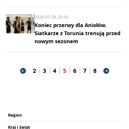
2026-07-29, 20:42
Koniec przerwy dla Aniołów.
Siatkarze z Torunia trenują przed
nowym sezonem
2
3
4
5
6
7
8
Region
Kraj i świat