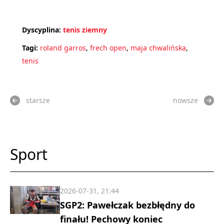
Dyscyplina:
tenis ziemny
Tagi:
roland garros
,
frech open
,
maja chwalińska
,
tenis
starsze
nowsze
Sport
2026-07-31, 21:44
SGP2: Pawełczak bezbłędny do
finału! Pechowy koniec