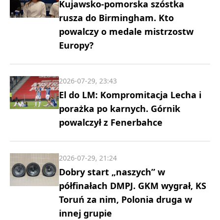
Kujawsko-pomorska szóstka
rusza do Birmingham. Kto
powalczy o medale mistrzostw
Europy?
2026-07-29, 23:43
El do LM: Kompromitacja Lecha i
porażka po karnych. Górnik
powalczył z Fenerbahce
2026-07-29, 21:24
Dobry start „naszych” w
półfinałach DMPJ. GKM wygrał, KS
Toruń za nim, Polonia druga w
innej grupie