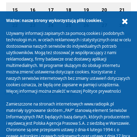
15
16
17
18
19
20
21
Ważne: nasze strony wykorzystują pliki cookies.
22
23
24
25
26
27
28
Używamy informacji zapisanych za pomocą cookies i podobnych
technologii m.in. w celach reklamowych i statystycznych oraz w celu
29
30
01
02
03
04
05
dostosowania naszych serwisów do indywidualnych potrzeb
użytkowników. Mogą też stosować je współpracujący z nami
reklamodawcy, firmy badawcze oraz dostawcy aplikacji
multimedialnych. W programie służącym do obsługi internetu
można zmienić ustawienia dotyczące cookies. Korzystanie z
Polityka Prywatności
naszych serwisów internetowych bez zmiany ustawień dotyczących
Zasady korzystania z Serwisu
cookies oznacza, że będą one zapisane w pamięci urządzenia.
Więcej informacji można znaleźć w naszej
Polityce prywatności
Organizacje Pożytku Publicznego
Cyfryzacja DAB+
Zamieszczone na stronach internetowych www.radiopik.pl
materiały sygnowane skrótem „PAP” stanowią element Serwisów
Polityka ochrony danych osobowych
Informacyjnych PAP, będących bazą danych, których producentem
Abonament
i wydawcą jest Polska Agencja Prasowa S.A. z siedzibą w Warszawie.
Zamówienia publiczne
Chronione są one przepisami ustawy z dnia 4 lutego 1994 r. o
prawie autorskim i prawach pokrewnych oraz ustawy z dnia 27 lipca