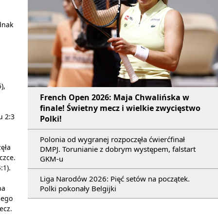
dnak
),
French Open 2026: Maja Chwalińska w
finale! Świetny mecz i wielkie zwycięstwo
u 2:3
Polki!
Polonia od wygranej rozpoczęła ćwierćfinał
zęła
DMPJ. Torunianie z dobrym występem, falstart
czce.
GKM-u
:1).
Liga Narodów 2026: Pięć setów na początek.
Polki pokonały Belgijki
na
nego
ecz.