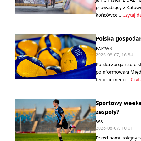
prowadzący z Katowi
końcówce…
Czytaj da
Polska gospoda
PAP/WS
2026-08-07, 16:34
Polska zorganizuje k
poinformowała Międ
tegorocznego…
Czyta
Sportowy weeken
zespoły?
WS
2026-08-07, 10:01
Przed nami kolejny 