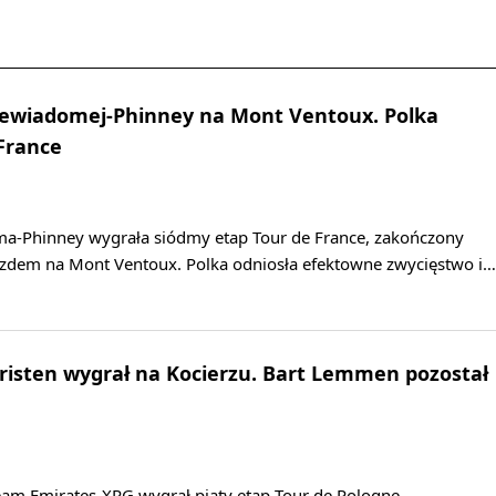
Niewiadomej-Phinney na Mont Ventoux. Polka
 France
a-Phinney wygrała siódmy etap Tour de France, zakończony
dem na Mont Ventoux. Polka odniosła efektowne zwycięstwo i…
hristen wygrał na Kocierzu. Bart Lemmen pozostał
eam Emirates-XRG wygrał piąty etap Tour de Pologne,