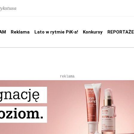
Sykstusa
AM
Reklama
Lato w rytmie PiK-a!
Konkursy
REPORTAŻE
reklama