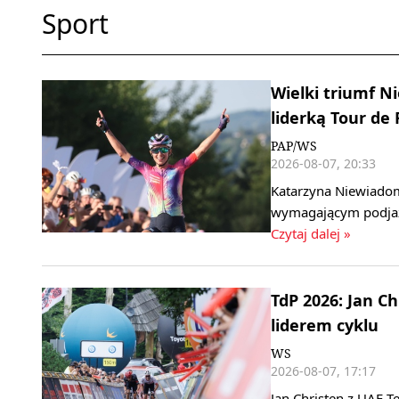
Sport
Wielki triumf 
liderką Tour de
PAP/WS
2026-08-07, 20:33
Katarzyna Niewiadom
wymagającym podjaz
Czytaj dalej »
TdP 2026: Jan C
liderem cyklu
WS
2026-08-07, 17:17
Jan Christen z UAE T