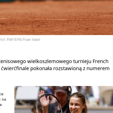
/fot. PAP/EPA/Yoan Valat
tenisowego wielkoszlemowego turnieju French
 ćwierćfinale pokonała rozstawioną z numerem
zie
c na
za