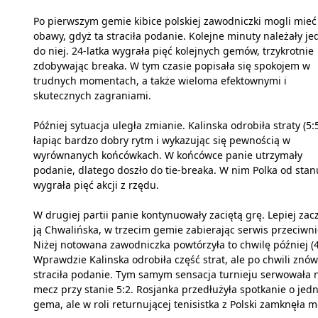
Po pierwszym gemie kibice polskiej zawodniczki mogli mieć
obawy, gdyż ta straciła podanie. Kolejne minuty należały je
do niej. 24-latka wygrała pięć kolejnych gemów, trzykrotnie
zdobywając breaka. W tym czasie popisała się spokojem w
trudnych momentach, a także wieloma efektownymi i
skutecznych zagraniami.
Później sytuacja uległa zmianie. Kalinska odrobiła straty (5:5
łapiąc bardzo dobry rytm i wykazując się pewnością w
wyrównanych końcówkach. W końcówce panie utrzymały
podanie, dlatego doszło do tie-breaka. W nim Polka od stan
wygrała pięć akcji z rzędu.
W drugiej partii panie kontynuowały zaciętą grę. Lepiej zac
ją Chwalińska, w trzecim gemie zabierając serwis przeciwni
Niżej notowana zawodniczka powtórzyła to chwilę później (4
Wprawdzie Kalinska odrobiła część strat, ale po chwili znów
straciła podanie. Tym samym sensacja turnieju serwowała 
mecz przy stanie 5:2. Rosjanka przedłużyła spotkanie o jed
gema, ale w roli returnującej tenisistka z Polski zamknęła m