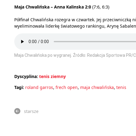
Maja Chwalińska – Anna Kalinska 2:0
(7:6, 6:3)
Półfinał Chwalińska rozegra w czwartek. Jej przeciwniczką 
wyeliminowała liderkę światowego rankingu, Arynę Sabalenkę
Maja Chwalińska po wygranej. Źródło: Redakcja Sportowa PR/C
Dyscyplina:
tenis ziemny
Tagi:
roland garros
,
frech open
,
maja chwalińska
,
tenis
starsze