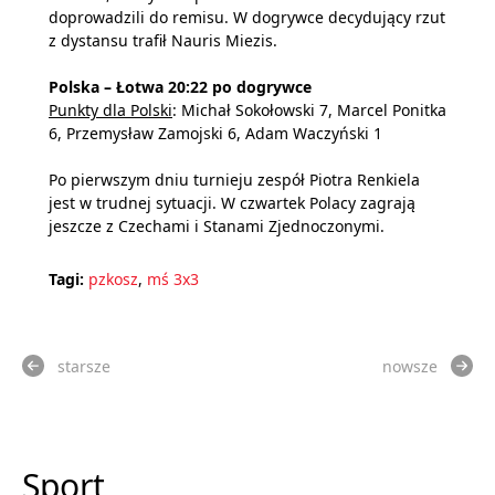
doprowadzili do remisu. W dogrywce decydujący rzut
z dystansu trafił Nauris Miezis.
Polska – Łotwa 20:22 po dogrywce
Punkty dla Polski
: Michał Sokołowski 7, Marcel Ponitka
6, Przemysław Zamojski 6, Adam Waczyński 1
Po pierwszym dniu turnieju zespół Piotra Renkiela
jest w trudnej sytuacji. W czwartek Polacy zagrają
jeszcze z Czechami i Stanami Zjednoczonymi.
Tagi:
pzkosz
,
mś 3x3
starsze
nowsze
Sport