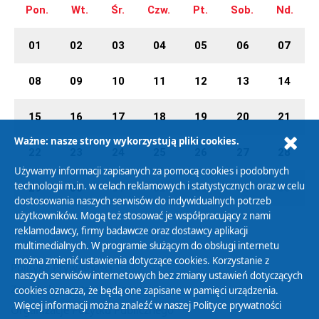
Pon.
Wt.
Śr.
Czw.
Pt.
Sob.
Nd.
01
02
03
04
05
06
07
08
09
10
11
12
13
14
15
16
17
18
19
20
21
Ważne: nasze strony wykorzystują pliki cookies.
22
23
24
25
26
27
28
Używamy informacji zapisanych za pomocą cookies i podobnych
technologii m.in. w celach reklamowych i statystycznych oraz w celu
29
30
01
02
03
04
05
dostosowania naszych serwisów do indywidualnych potrzeb
użytkowników. Mogą też stosować je współpracujący z nami
reklamodawcy, firmy badawcze oraz dostawcy aplikacji
multimedialnych. W programie służącym do obsługi internetu
można zmienić ustawienia dotyczące cookies. Korzystanie z
Polityka Prywatności
naszych serwisów internetowych bez zmiany ustawień dotyczących
Zasady korzystania z Serwisu
cookies oznacza, że będą one zapisane w pamięci urządzenia.
Więcej informacji można znaleźć w naszej
Polityce prywatności
Organizacje Pożytku Publicznego