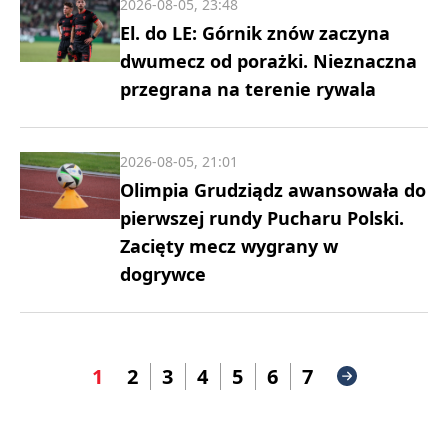
2026-08-05, 23:48
El. do LE: Górnik znów zaczyna
dwumecz od porażki. Nieznaczna
przegrana na terenie rywala
2026-08-05, 21:01
Olimpia Grudziądz awansowała do
pierwszej rundy Pucharu Polski.
Zacięty mecz wygrany w
dogrywce
1
2
3
4
5
6
7