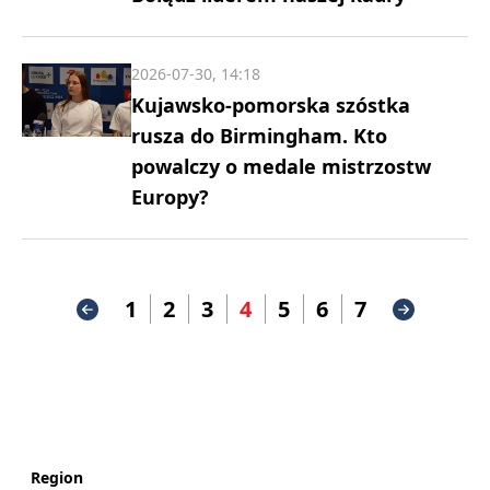
2026-07-30, 14:18
Kujawsko-pomorska szóstka
rusza do Birmingham. Kto
powalczy o medale mistrzostw
Europy?
1
2
3
4
5
6
7
Region