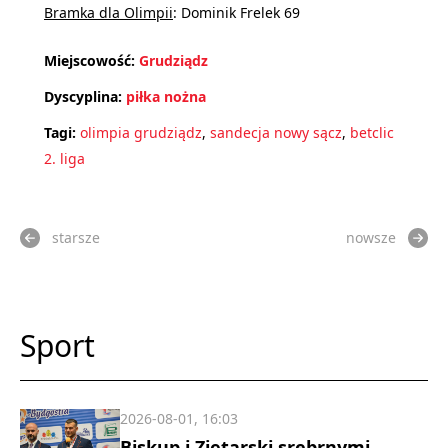
Bramka dla Olimpii
: Dominik Frelek 69
Miejscowość:
Grudziądz
Dyscyplina:
piłka nożna
Tagi:
olimpia grudziądz
,
sandecja nowy sącz
,
betclic
2. liga
starsze
nowsze
Sport
2026-08-01, 16:03
Biskup i Ziętarski srebrnymi