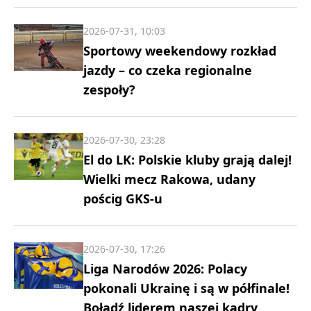
2026-07-31, 10:03
Sportowy weekendowy rozkład
jazdy – co czeka regionalne
zespoły?
2026-07-30, 23:28
El do LK: Polskie kluby grają dalej!
Wielki mecz Rakowa, udany
pościg GKS-u
2026-07-30, 17:26
Liga Narodów 2026: Polacy
pokonali Ukrainę i są w półfinale!
Bołądź liderem naszej kadry