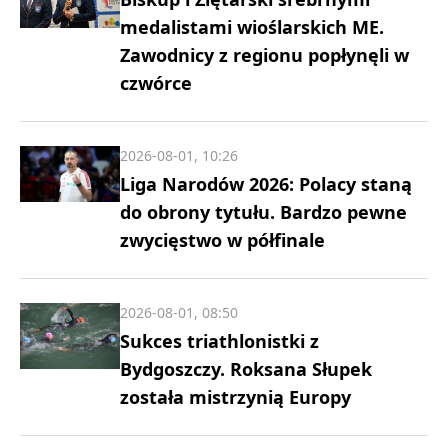
medalistami wioślarskich ME.
Zawodnicy z regionu popłynęli w
czwórce
2026-08-01, 10:26
Liga Narodów 2026: Polacy staną
do obrony tytułu. Bardzo pewne
zwycięstwo w półfinale
2026-08-01, 08:50
Sukces triathlonistki z
Bydgoszczy. Roksana Słupek
została mistrzynią Europy