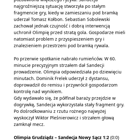
najgroźniejszą sytuację stworzyła po stałym
fragmencie gry, kiedy w zamieszaniu pod bramką
uderzał Tomasz Kołbon. Sebastian Sobolewski
zachował jednak czujność i dobrą interwencją
uchronił Olimpię przed stratą gola. Gospodarze mieli
natomiast problem z przyspieszeniem gry i
znalezieniem przestrzeni pod bramką rywala.
Po przerwie spotkanie nabrało rumieńców. W 60.
minucie precyzyjnym strzałem dał Sandecji
prowadzenie. Olimpia odpowiedziała po dziewięciu
minutach. Dominik Frelek uderzył z dystansu,
doprowadził do remisu i przywrócił gospodarzom
kontrolę nad wynikiem.
Gdy wydawało się, że półfinał baraży przejdzie w
dogrywkę, Sandecja wykorzystała stały fragment gry.
Po dośrodkowaniu z rzutu rożnego najwyżej
wyskoczył Wiktor Pleśnierowicz i strzałem głową
zamknął mecz.
Olimpia Grudziądz – Sandecja Nowy Sącz 1:2
(0:0)