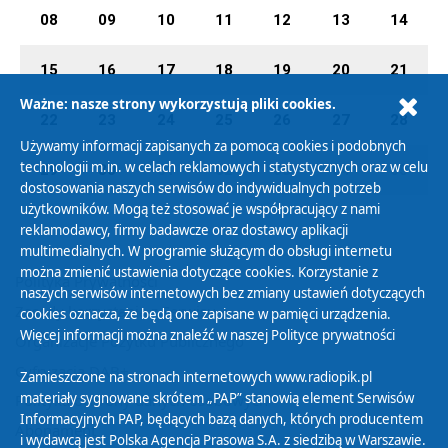
08
09
10
11
12
13
14
15
16
17
18
19
20
21
Ważne: nasze strony wykorzystują pliki cookies.
22
23
24
25
26
27
28
Używamy informacji zapisanych za pomocą cookies i podobnych
technologii m.in. w celach reklamowych i statystycznych oraz w celu
29
30
01
02
03
04
05
dostosowania naszych serwisów do indywidualnych potrzeb
użytkowników. Mogą też stosować je współpracujący z nami
reklamodawcy, firmy badawcze oraz dostawcy aplikacji
multimedialnych. W programie służącym do obsługi internetu
można zmienić ustawienia dotyczące cookies. Korzystanie z
Polityka Prywatności
naszych serwisów internetowych bez zmiany ustawień dotyczących
Zasady korzystania z Serwisu
cookies oznacza, że będą one zapisane w pamięci urządzenia.
Więcej informacji można znaleźć w naszej
Polityce prywatności
Organizacje Pożytku Publicznego
Cyfryzacja DAB+
Zamieszczone na stronach internetowych www.radiopik.pl
materiały sygnowane skrótem „PAP” stanowią element Serwisów
Polityka ochrony danych osobowych
Informacyjnych PAP, będących bazą danych, których producentem
Abonament
i wydawcą jest Polska Agencja Prasowa S.A. z siedzibą w Warszawie.