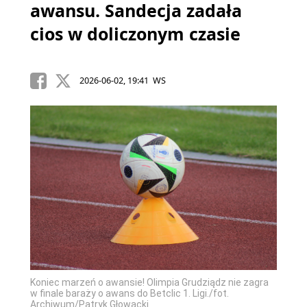
awansu. Sandecja zadała
cios w doliczonym czasie
2026-06-02, 19:41 WS
Koniec marzeń o awansie! Olimpia Grudziądz nie zagra
w finale baraży o awans do Betclic 1. Ligi./fot.
Archiwum/Patryk Głowacki