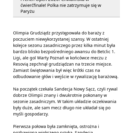
ćwierćfinale! Polka nie zatrzymuje się w
Paryżu
Olimpia Grudziądz przystępowała do baraży z
poczuciem niewykorzystanej szansy. W ostatniej
kolejce sezonu zasadniczego przez kilka minut była
bardzo blisko bezpośredniego awansu do Betclic 1.
Ligi, ale gol Warty Poznań w końcówce meczu z
Resovią zepchnął grudziądzan na trzecie miejsce.
Zamiast świętowania był więc krótki czas na
odbudowanie głów i wejście w rywalizację barażową.
Na początek czekała Sandecja Nowy Sącz, czyli rywal
dobrze Olimpii znany i dwukrotnie pokonany w
sezonie zasadniczym. W takim układzie oczekiwania
były duże, ale sam mecz długo nie układał się po
myśli gospodarzy.
Pierwsza połowa była zamknięta, ostrożna i
pozbawiona większego ryzyka. Sandecja