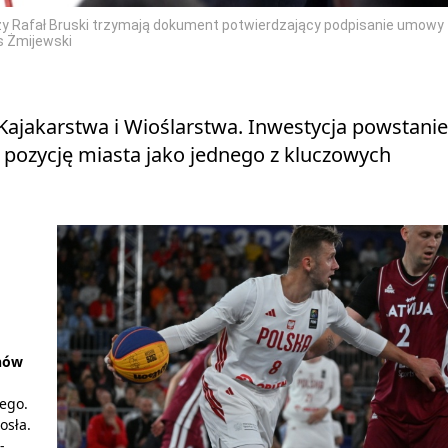
zczy Rafał Bruski trzymają dokument potwierdzający podpisanie umowy
s Żmijewski
ajakarstwa i Wioślarstwa. Inwestycja powstanie
 pozycję miasta jako jednego z kluczowych
onów
wego.
osła.
-