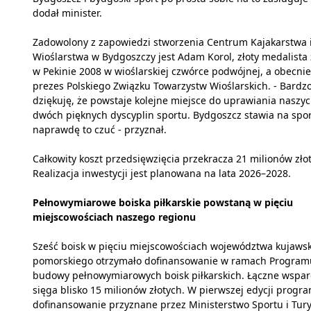
dodał minister.
Zadowolony z zapowiedzi stworzenia Centrum Kajakarstwa 
Wioślarstwa w Bydgoszczy jest Adam Korol, złoty medalista 
w Pekinie 2008 w wioślarskiej czwórce podwójnej, a obecnie
prezes Polskiego Związku Towarzystw Wioślarskich. - Bardz
dziękuję, że powstaje kolejne miejsce do uprawiania naszy
dwóch pięknych dyscyplin sportu. Bydgoszcz stawia na spor
naprawdę to czuć - przyznał.
Całkowity koszt przedsięwzięcia przekracza 21 milionów zło
Realizacja inwestycji jest planowana na lata 2026–2028.
Pełnowymiarowe boiska piłkarskie powstaną w pięciu
miejscowościach naszego regionu
Sześć boisk w pięciu miejscowościach województwa kujaws
pomorskiego otrzymało dofinansowanie w ramach Program
budowy pełnowymiarowych boisk piłkarskich. Łączne wspar
sięga blisko 15 milionów złotych. W pierwszej edycji progr
dofinansowanie przyznane przez Ministerstwo Sportu i Tury