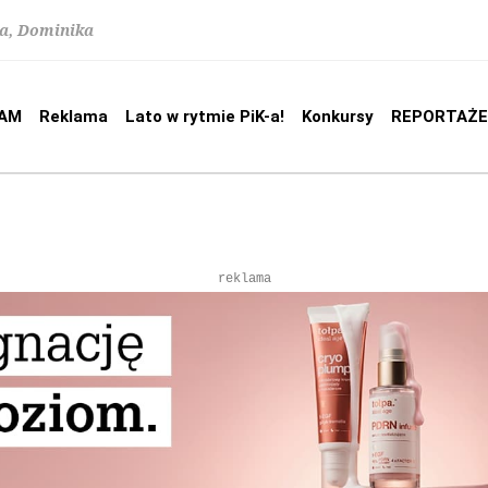
na, Dominika
AM
Reklama
Lato w rytmie PiK-a!
Konkursy
REPORTAŻE
reklama