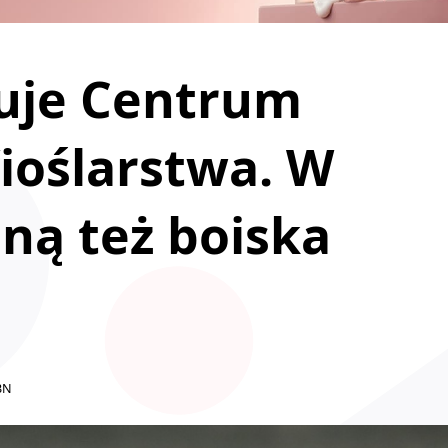
uje Centrum
ioślarstwa. W
ną też boiska
BN