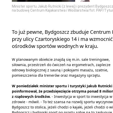
Minister sportu Jakub Rutnicki (z lewej) i prezydent Bydgos
na budowę Centrum Kajakarstwa i Wioślarstwa/fot. PAP/Tytu
To już pewne, Bydgoszcz zbuduje Centrum K
przy ulicy Czartoryskiego 14 i ma wzmocnić
ośrodków sportów wodnych w kraju.
W planowanym obiekcie znajdą się m.in. sale treningowe,
siłownia, przestrzeń do ćwiczeń na ergometrach, zaplecze
odnowy biologicznej z sauną i pokojami masażu, szatnie,
pomieszczenia dla trenerów oraz magazyny sprzętu.
W poniedziałek minister sportu i turystyki Jakub Rutnicki
poinformował, że przedsięwzięcie otrzyma ponad 8 mili
z rządowych środków.
- Inwestycja w sport to inwestycja w
zdrowie - mówił. - To też szansa na rozwój sportu wyczyno
Bydgoszcz to stolica, jeżeli chodzi o kajaki, jeżeli chodzi o wi
Bydgoszcz i bydgoski sport po prostu sobie na to zasługuje 