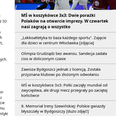
MŚ w koszykówce 3x3: Dwie porażki
i
Polaków na otwarcie imprezy. W czwartek
z IO
nasi zagrają o wszystko
o
„Lekkoatletyka to baza każdego sportu". Zajęcie
ch
dla dzieci w centrum Włocławka [zdjęcia]
t,
Olimpia Grudziądz bez awansu. Sandecja zadała
cios w doliczonym czasie
tych.
Zawisza Bydgoszcz jednak z licencją. Została
przyznana klubowi po złożonym odwołaniu
MŚ w koszykówce 3x3: Polki zaczęły mundial od
zwycięstwa, ale drugi mecz przegrały po zaciętej
ko-
końcówce
u
cie
8. Memoriał Ireny Szewińskiej: Polskie gwiazdy
amu
błyszczały w Bydgoszczy [dużo zdjęć!]
styki