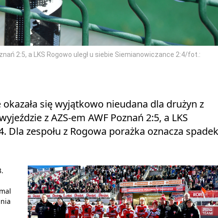
ań 2:5, a LKS Rogowo uległ u siebie Siemianowiczance 2:4/fot.:
e okazała się wyjątkowo nieudana dla drużyn z
wyjeździe z AZS‑em AWF Poznań 2:5, a LKS
4. Dla zespołu z Rogowa porażka oznacza spade
.
emal
ania