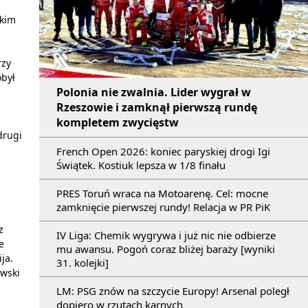
tkim
rzy
obył
Polonia nie zwalnia. Lider wygrał w
Rzeszowie i zamknął pierwszą rundę
kompletem zwycięstw
drugi
French Open 2026: koniec paryskiej drogi Igi
Świątek. Kostiuk lepsza w 1/8 finału
PRES Toruń wraca na Motoarenę. Cel: mocne
zamknięcie pierwszej rundy! Relacja w PR PiK
z
IV Liga: Chemik wygrywa i już nic nie odbierze
e
mu awansu. Pogoń coraz bliżej baraży [wyniki
ja.
31. kolejki]
owski
LM: PSG znów na szczycie Europy! Arsenal poległ
dopiero w rzutach karnych