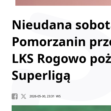
Nieudana sobota
Pomorzanin prz
LKS Rogowo poże
Superligą
2026-05-30, 23:31 WS