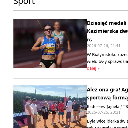
Sport
Dziesięć medali
Kazimierska dwu
PG
2026-07-26, 21:41
W Białymstoku rozegr
wielu były sprawdzi
dalej »
Ależ ona gra! A
sportową formą
Radosław Jagieła / TB
2026-07-26, 20:31
Była wiceliderka św
roku zagrała w spe