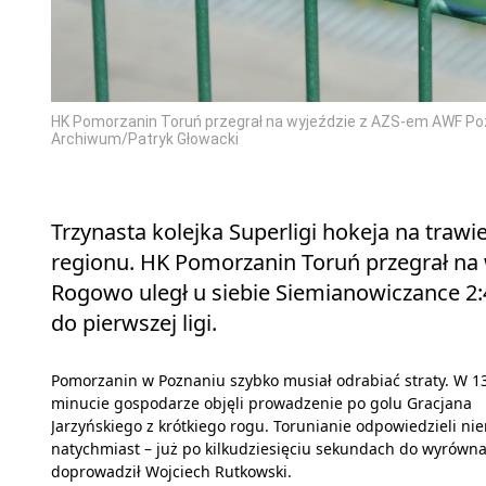
HK Pomorzanin Toruń przegrał na wyjeździe z AZS‑em AWF Pozn
Archiwum/Patryk Głowacki
Trzynasta kolejka Superligi hokeja na trawi
regionu. HK Pomorzanin Toruń przegrał na 
Rogowo uległ u siebie Siemianowiczance 2:
do pierwszej ligi.
Pomorzanin w Poznaniu szybko musiał odrabiać straty. W 13
minucie gospodarze objęli prowadzenie po golu Gracjana
Jarzyńskiego z krótkiego rogu. Torunianie odpowiedzieli ni
natychmiast – już po kilkudziesięciu sekundach do wyrówn
doprowadził Wojciech Rutkowski.