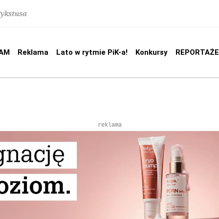
Sykstusa
AM
Reklama
Lato w rytmie PiK-a!
Konkursy
REPORTAŻE
reklama