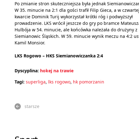
Po zmianie stron skuteczniejsza była jednak Siemianowicza
W 35. minucie na 2:1 dla gości trafił Filip Gieca, a w czwarte
kwarcie Dominik Turij wykorzystał krótki róg i podwyższył
prowadzenie. LKS wrócił jeszcze do gry po bramce Mateusz
Hulbója w 54. minucie, ale końcówka należała do drużyny z
Siemianowic Śląskich. W 59. minucie wynik meczu na 4:2 ust
Kamil Monsior.
LKS Rogowo – HKS Siemianowiczanka 2:4
Dyscyplina:
hokej na trawie
Tagi:
superliga
,
lks rogowo
,
hk pomorzanin
starsze