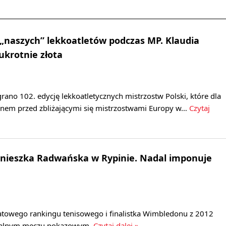
 „naszych” lekkoatletów podczas MP. Klaudia
krotnie złota
ano 102. edycję lekkoatletycznych mistrzostw Polski, które dla
anem przed zbliżającymi się mistrzostwami Europy w…
Czytaj
gnieszka Radwańska w Rypinie. Nadal imponuje
iatowego rankingu tenisowego i finalistka Wimbledonu z 2012
cjalnym meczu pokazowym.
Czytaj dalej »