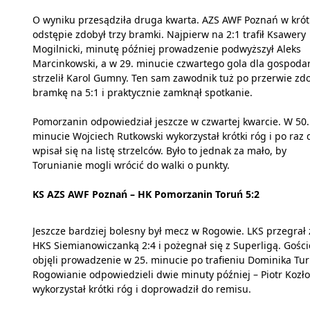
O wyniku przesądziła druga kwarta. AZS AWF Poznań w kró
odstępie zdobył trzy bramki. Najpierw na 2:1 trafił Ksawery
Mogilnicki, minutę później prowadzenie podwyższył Aleks
Marcinkowski, a w 29. minucie czwartego gola dla gospoda
strzelił Karol Gumny. Ten sam zawodnik tuż po przerwie zd
bramkę na 5:1 i praktycznie zamknął spotkanie.
Pomorzanin odpowiedział jeszcze w czwartej kwarcie. W 50.
minucie Wojciech Rutkowski wykorzystał krótki róg i po raz 
wpisał się na listę strzelców. Było to jednak za mało, by
Torunianie mogli wrócić do walki o punkty.
KS AZS AWF Poznań – HK Pomorzanin Toruń 5:2
Jeszcze bardziej bolesny był mecz w Rogowie. LKS przegrał 
HKS Siemianowiczanką 2:4 i pożegnał się z Superligą. Gości
objęli prowadzenie w 25. minucie po trafieniu Dominika Turi
Rogowianie odpowiedzieli dwie minuty później – Piotr Kozł
wykorzystał krótki róg i doprowadził do remisu.