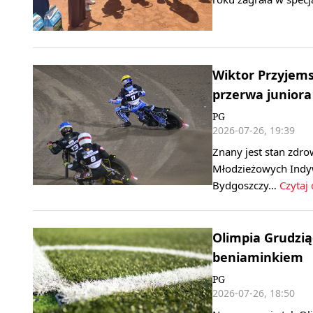
Wiktor Przyjems
przerwa juniora
PG
2026-07-26, 19:39
Znany jest stan zdro
Młodzieżowych Indyw
Bydgoszczy…
Czytaj 
Olimpia Grudzią
beniaminkiem
PG
2026-07-26, 18:50