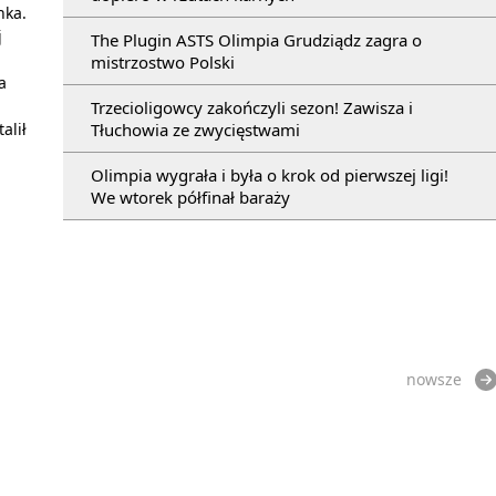
nka.
j
The Plugin ASTS Olimpia Grudziądz zagra o
mistrzostwo Polski
a
Trzecioligowcy zakończyli sezon! Zawisza i
Tłuchowia ze zwycięstwami
alił
Olimpia wygrała i była o krok od pierwszej ligi!
We wtorek półfinał baraży
nowsze