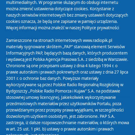
multimedialnych. W programie służącym do obsługi internetu
można zmienić ustawienia dotyczące cookies. Korzystanie z
Polityka Prywatności
naszych serwisów internetowych bez zmiany ustawień dotyczących
Zasady korzystania z Serwisu
cookies oznacza, że będą one zapisane w pamięci urządzenia.
Więcej informacji można znaleźć w naszej
Polityce prywatności
Organizacje Pożytku Publicznego
Cyfryzacja DAB+
Zamieszczone na stronach internetowych www.radiopik.pl
materiały sygnowane skrótem „PAP” stanowią element Serwisów
Polityka ochrony danych osobowych
Informacyjnych PAP, będących bazą danych, których producentem
Abonament
i wydawcą jest Polska Agencja Prasowa S.A. z siedzibą w Warszawie.
Zamówienia publiczne
Chronione są one przepisami ustawy z dnia 4 lutego 1994 r. o
prawie autorskim i prawach pokrewnych oraz ustawy z dnia 27 lipca
2001 r. o ochronie baz danych. Powyższe materiały
Biuletyn Informacji Publicznej
wykorzystywane są przez Polskie Radio Regionalną Rozgłośnię w
Bydgoszczy „Polskie Radio Pomorza i Kujaw” S.A. na podstawie
stosownej umowy licencyjnej. Jakiekolwiek wykorzystywanie
przedmiotowych materiałów przez użytkowników Portalu, poza
przewidzianymi przez przepisy prawa wyjątkami, w szczególności
dozwolonym użytkiem osobistym, jest zabronione. PAP S.A.
zastrzega, iż dalsze rozpowszechnianie materiałów, o których mowa
w art. 25 ust. 1 pkt. b) ustawy o prawie autorskim i prawach