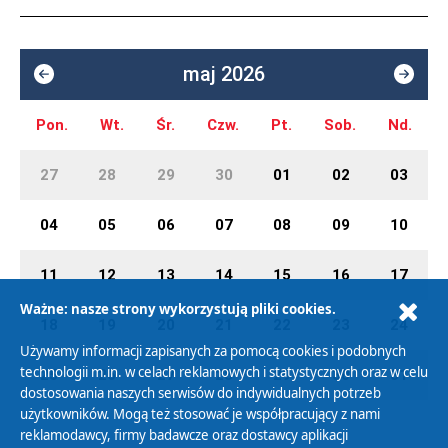
maj 2026
Pon.
Wt.
Śr.
Czw.
Pt.
Sob.
Nd.
27
28
29
30
01
02
03
04
05
06
07
08
09
10
11
12
13
14
15
16
17
Ważne: nasze strony wykorzystują pliki cookies.
18
19
20
21
22
23
24
Używamy informacji zapisanych za pomocą cookies i podobnych
technologii m.in. w celach reklamowych i statystycznych oraz w celu
25
26
27
28
29
30
31
dostosowania naszych serwisów do indywidualnych potrzeb
użytkowników. Mogą też stosować je współpracujący z nami
reklamodawcy, firmy badawcze oraz dostawcy aplikacji