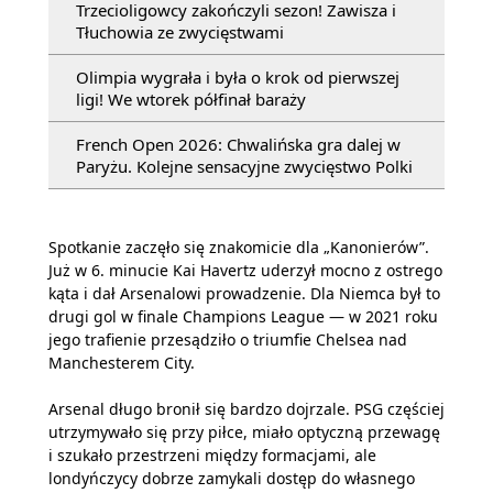
Trzecioligowcy zakończyli sezon! Zawisza i
Tłuchowia ze zwycięstwami
Olimpia wygrała i była o krok od pierwszej
ligi! We wtorek półfinał baraży
French Open 2026: Chwalińska gra dalej w
Paryżu. Kolejne sensacyjne zwycięstwo Polki
Spotkanie zaczęło się znakomicie dla „Kanonierów”.
Już w 6. minucie Kai Havertz uderzył mocno z ostrego
kąta i dał Arsenalowi prowadzenie. Dla Niemca był to
drugi gol w finale Champions League — w 2021 roku
jego trafienie przesądziło o triumfie Chelsea nad
Manchesterem City.
Arsenal długo bronił się bardzo dojrzale. PSG częściej
utrzymywało się przy piłce, miało optyczną przewagę
i szukało przestrzeni między formacjami, ale
londyńczycy dobrze zamykali dostęp do własnego