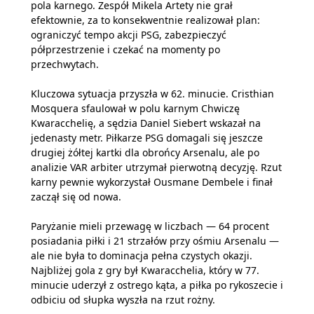
pola karnego. Zespół Mikela Artety nie grał
efektownie, za to konsekwentnie realizował plan:
ograniczyć tempo akcji PSG, zabezpieczyć
półprzestrzenie i czekać na momenty po
przechwytach.
Kluczowa sytuacja przyszła w 62. minucie. Cristhian
Mosquera sfaulował w polu karnym Chwiczę
Kwaracchelię, a sędzia Daniel Siebert wskazał na
jedenasty metr. Piłkarze PSG domagali się jeszcze
drugiej żółtej kartki dla obrońcy Arsenalu, ale po
analizie VAR arbiter utrzymał pierwotną decyzję. Rzut
karny pewnie wykorzystał Ousmane Dembele i finał
zaczął się od nowa.
Paryżanie mieli przewagę w liczbach — 64 procent
posiadania piłki i 21 strzałów przy ośmiu Arsenalu —
ale nie była to dominacja pełna czystych okazji.
Najbliżej gola z gry był Kwaracchelia, który w 77.
minucie uderzył z ostrego kąta, a piłka po rykoszecie i
odbiciu od słupka wyszła na rzut rożny.