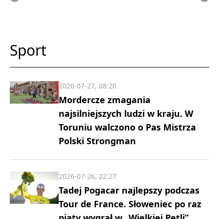
Sport
2026-07-27, 08:20
Mordercze zmagania
najsilniejszych ludzi w kraju. W
Toruniu walczono o Pas Mistrza
Polski Strongman
2026-07-26, 22:27
Tadej Pogacar najlepszy podczas
Tour de France. Słoweniec po raz
piąty wygrał w „Wielkiej Pętli”