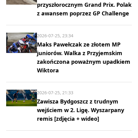
przyszłorocznym Grand Prix. Polak
z awansem poprzez GP Challenge
2026-07-25, 23:34
Maks Pawełczak ze złotem MP
juniorów. Walka z Przyjemskim
zakończona poważnym upadkiem
Wiktora
2026-07-25, 21:33
Zawisza Bydgoszcz z trudnym
wejściem w 2. Ligę. Wyszarpany
remis [zdjęcia + wideo]