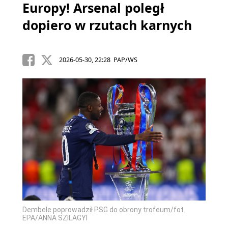
Europy! Arsenal poległ
dopiero w rzutach karnych
2026-05-30, 22:28 PAP/WS
Dembele poprowadził PSG do obrony trofeum/fot.
EPA/ANNA SZILAGYI