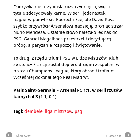
Dogrywka nie przyniosła rozstrzygnięcia, więc o
tytule zdecydowały karne. W serii jedenastek
najpierw pomylił się Eberechi Eze, ale David Raya
szybko przywrócił Arsenalowi nadzieję, broniąc strzał
Nuno Mendesa. Ostatnie słowo należało jednak do
PSG. Gabriel Magalhaes przestrzelił decydującą
próbę, a paryżanie rozpoczęli świętowanie.
To drugi z rzędu triumf PSG w Lidze Mistrzów. Klub
ze stolicy Francji został dopiero drugim zespołem w
historii Champions League, który obronił trofeum.
Wcześniej dokonał tego Real Madryt.
Paris Saint-Germain – Arsenal FC 1:1, w serii rzutów
karnych 4:3
(1:1, 0:1)
Tagi:
dembele
,
liga mistrzów
,
psg
starsze
nowsze