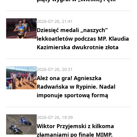
2026-07-26, 21:41
Dziesięć medali „naszych”
lekkoatletów podczas MP. Klaudia
Kazimierska dwukrotnie złota
2026-07-26, 20:31
Ależ ona gra! Agnieszka
Radwańska w Rypinie. Nadal
imponuje sportową formą
2026-07-26, 19:39
Wiktor Przyjemski z kilkoma
złamaniami po finale MIMP.