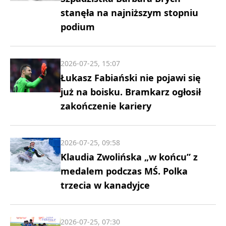
stanęła na najniższym stopniu
podium
2026-07-25, 15:07
Łukasz Fabiański nie pojawi się
już na boisku. Bramkarz ogłosił
zakończenie kariery
2026-07-25, 09:58
Klaudia Zwolińska „w końcu” z
medalem podczas MŚ. Polka
trzecia w kanadyjce
2026-07-25, 07:30