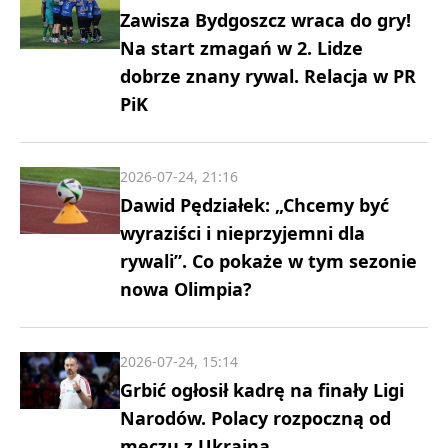
Zawisza Bydgoszcz wraca do gry!
Na start zmagań w 2. Lidze
dobrze znany rywal. Relacja w PR
PiK
2026-07-24, 21:16
Dawid Pędziałek: „Chcemy być
wyraziści i nieprzyjemni dla
rywali”. Co pokaże w tym sezonie
nowa Olimpia?
2026-07-24, 15:14
Grbić ogłosił kadrę na finały Ligi
Narodów. Polacy rozpoczną od
meczu z Ukrainą