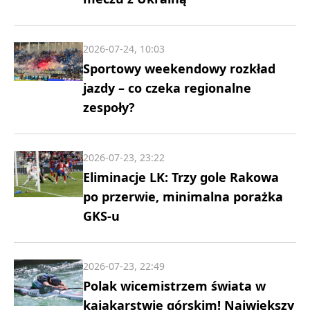
2026-07-24, 10:03
Sportowy weekendowy rozkład
jazdy – co czeka regionalne
zespoły?
2026-07-23, 23:22
Eliminacje LK: Trzy gole Rakowa
po przerwie, minimalna porażka
GKS-u
2026-07-23, 22:49
Polak wicemistrzem świata w
kajakarstwie górskim! Największy