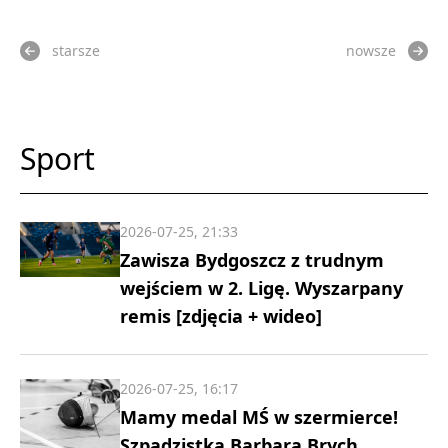
starsze
nowsze
Sport
2026-07-25, 21:33
Zawisza Bydgoszcz z trudnym
wejściem w 2. Ligę. Wyszarpany
remis [zdjęcia + wideo]
2026-07-25, 16:17
Mamy medal MŚ w szermierce!
Szpadzistka Barbara Brych