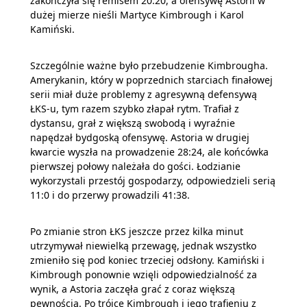
zakończyła się remisem 20:20, a ofensywę Astorii w
dużej mierze nieśli Martyce Kimbrough i Karol
Kamiński.
Szczególnie ważne było przebudzenie Kimbrougha.
Amerykanin, który w poprzednich starciach finałowej
serii miał duże problemy z agresywną defensywą
ŁKS-u, tym razem szybko złapał rytm. Trafiał z
dystansu, grał z większą swobodą i wyraźnie
napędzał bydgoską ofensywę. Astoria w drugiej
kwarcie wyszła na prowadzenie 28:24, ale końcówka
pierwszej połowy należała do gości. Łodzianie
wykorzystali przestój gospodarzy, odpowiedzieli serią
11:0 i do przerwy prowadzili 41:38.
Po zmianie stron ŁKS jeszcze przez kilka minut
utrzymywał niewielką przewagę, jednak wszystko
zmieniło się pod koniec trzeciej odsłony. Kamiński i
Kimbrough ponownie wzięli odpowiedzialność za
wynik, a Astoria zaczęła grać z coraz większą
pewnością. Po trójce Kimbrough i jego trafieniu z