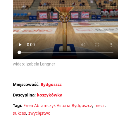
wideo: Izabela Langner
Miejscowość:
Bydgoszcz
Dyscyplina:
koszykówka
Tagi:
Enea Abramczyk Astoria Bydgoszcz
,
mecz
,
sukces
,
zwycięstwo