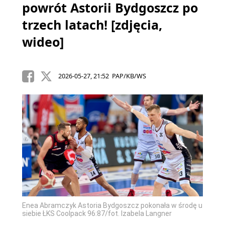
powrót Astorii Bydgoszcz po
trzech latach! [zdjęcia,
wideo]
2026-05-27, 21:52 PAP/KB/WS
Enea Abramczyk Astoria Bydgoszcz pokonała w środę u
siebie ŁKS Coolpack 96:87/fot. Izabela Langner