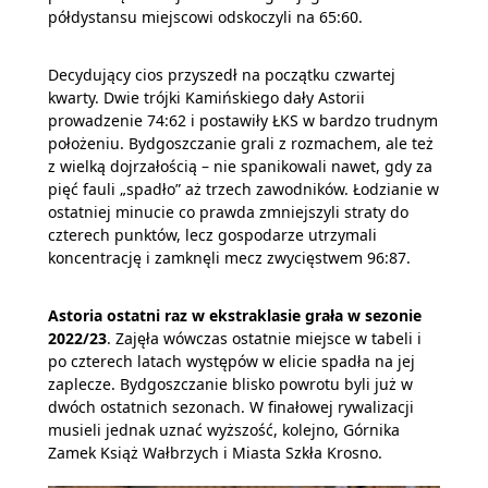
półdystansu miejscowi odskoczyli na 65:60.
Decydujący cios przyszedł na początku czwartej
kwarty. Dwie trójki Kamińskiego dały Astorii
prowadzenie 74:62 i postawiły ŁKS w bardzo trudnym
położeniu. Bydgoszczanie grali z rozmachem, ale też
z wielką dojrzałością – nie spanikowali nawet, gdy za
pięć fauli „spadło” aż trzech zawodników. Łodzianie w
ostatniej minucie co prawda zmniejszyli straty do
czterech punktów, lecz gospodarze utrzymali
koncentrację i zamknęli mecz zwycięstwem 96:87.
Astoria ostatni raz w ekstraklasie grała w sezonie
2022/23
. Zajęła wówczas ostatnie miejsce w tabeli i
po czterech latach występów w elicie spadła na jej
zaplecze. Bydgoszczanie blisko powrotu byli już w
dwóch ostatnich sezonach. W finałowej rywalizacji
musieli jednak uznać wyższość, kolejno, Górnika
Zamek Książ Wałbrzych i Miasta Szkła Krosno.