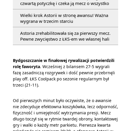
czwartą potyczkę i czeka ją mecz o wszystko
Wielki krok Astorii w stronę awansu! Ważna
wygrana w trzecim starciu
Astoria zrehabilitowała się za pierwszy mecz.
Pewne zwycięstwo z ŁKS-em we własnej hali
Bydgoszczanie w finałowej rywalizacji potwierdzili
rolę faworyta
. Wcześniej z bilansem 27-5 wygrali
fazę zasadniczą rozgrywek i dość pewnie przebrnęli
play off. ŁKS Coolpack po sezonie regularnym był
trzeci (21-11).
Od pierwszych minut było oczywiste, że o awansie
nie zdecyduje efektowna koszykówka, lecz odporność,
fizyczność i umiejętność wytrzymania presji. Mecz
długo toczył się w rytmie twardej obrony, kontaktowej
gry i walki o każdy metr parkietu. Pierwsza kwarta