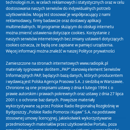
technologii m.in. w celach reklamowych i statystycznych oraz w celu
25
26
27
28
29
30
31
dostosowania naszych serwisów do indywidualnych potrzeb
użytkowników. Mogą też stosować je współpracujący z nami
reklamodawcy, firmy badawcze oraz dostawcy aplikacji
multimedialnych. W programie służącym do obsługi internetu
można zmienić ustawienia dotyczące cookies. Korzystanie z
Polityka Prywatności
naszych serwisów internetowych bez zmiany ustawień dotyczących
Zasady korzystania z Serwisu
cookies oznacza, że będą one zapisane w pamięci urządzenia.
Więcej informacji można znaleźć w naszej
Polityce prywatności
Organizacje Pożytku Publicznego
Cyfryzacja DAB+
Zamieszczone na stronach internetowych www.radiopik.pl
materiały sygnowane skrótem „PAP” stanowią element Serwisów
Polityka ochrony danych osobowych
Informacyjnych PAP, będących bazą danych, których producentem
Abonament
i wydawcą jest Polska Agencja Prasowa S.A. z siedzibą w Warszawie.
Zamówienia publiczne
Chronione są one przepisami ustawy z dnia 4 lutego 1994 r. o
prawie autorskim i prawach pokrewnych oraz ustawy z dnia 27 lipca
2001 r. o ochronie baz danych. Powyższe materiały
Biuletyn Informacji Publicznej
wykorzystywane są przez Polskie Radio Regionalną Rozgłośnię w
Bydgoszczy „Polskie Radio Pomorza i Kujaw” S.A. na podstawie
stosownej umowy licencyjnej. Jakiekolwiek wykorzystywanie
przedmiotowych materiałów przez użytkowników Portalu, poza