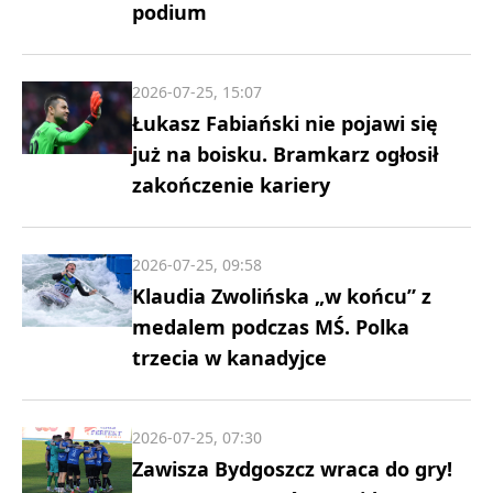
podium
2026-07-25, 15:07
Łukasz Fabiański nie pojawi się
już na boisku. Bramkarz ogłosił
zakończenie kariery
2026-07-25, 09:58
Klaudia Zwolińska „w końcu” z
medalem podczas MŚ. Polka
trzecia w kanadyjce
2026-07-25, 07:30
Zawisza Bydgoszcz wraca do gry!