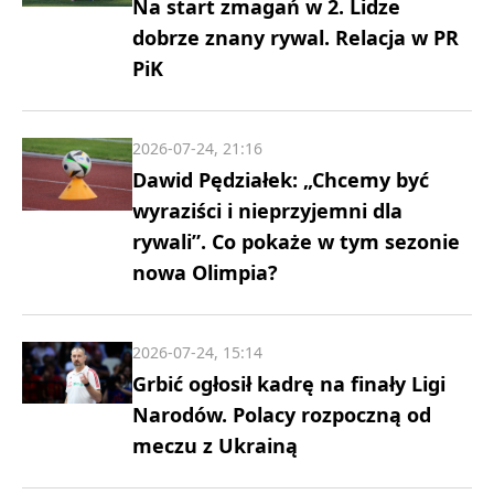
Na start zmagań w 2. Lidze
dobrze znany rywal. Relacja w PR
PiK
2026-07-24, 21:16
Dawid Pędziałek: „Chcemy być
wyraziści i nieprzyjemni dla
rywali”. Co pokaże w tym sezonie
nowa Olimpia?
2026-07-24, 15:14
Grbić ogłosił kadrę na finały Ligi
Narodów. Polacy rozpoczną od
meczu z Ukrainą