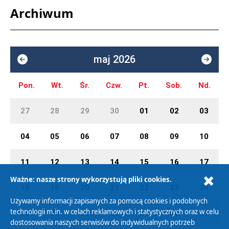
Archiwum
maj 2026
Pon.
Wt.
Śr.
Czw.
Pt.
Sob.
Nd.
27
28
29
30
01
02
03
04
05
06
07
08
09
10
11
12
13
14
15
16
17
Ważne: nasze strony wykorzystują pliki cookies.
18
19
20
21
22
23
24
Używamy informacji zapisanych za pomocą cookies i podobnych
technologii m.in. w celach reklamowych i statystycznych oraz w celu
25
26
27
28
29
30
31
dostosowania naszych serwisów do indywidualnych potrzeb