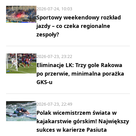
2026-07-24, 10:03
Sportowy weekendowy rozkład
jazdy – co czeka regionalne
zespoły?
2026-07-23, 23:22
Eliminacje LK: Trzy gole Rakowa
po przerwie, minimalna porażka
GKS-u
2026-07-23, 22:49
Polak wicemistrzem świata w
kajakarstwie górskim! Największy
sukces w karierze Pasiuta