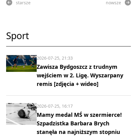
starsze
nowsze
Sport
2026-07-25, 21:33
Zawisza Bydgoszcz z trudnym
wejściem w 2. Ligę. Wyszarpany
remis [zdjęcia + wideo]
2026-07-25, 16:17
Mamy medal MŚ w szermierce!
Szpadzistka Barbara Brych
stanęła na najniższym stopniu