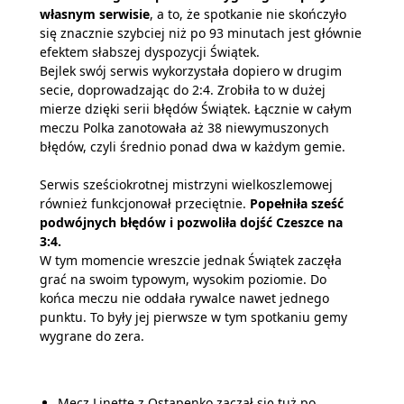
własnym serwisie
, a to, że spotkanie nie skończyło
się znacznie szybciej niż po 93 minutach jest głównie
efektem słabszej dyspozycji Świątek.
Bejlek swój serwis wykorzystała dopiero w drugim
secie, doprowadzając do 2:4. Zrobiła to w dużej
mierze dzięki serii błędów Świątek. Łącznie w całym
meczu Polka zanotowała aż 38 niewymuszonych
błędów, czyli średnio ponad dwa w każdym gemie.
Serwis sześciokrotnej mistrzyni wielkoszlemowej
również funkcjonował przeciętnie.
Popełniła sześć
podwójnych błędów i pozwoliła dojść Czeszce na
3:4.
W tym momencie wreszcie jednak Świątek zaczęła
grać na swoim typowym, wysokim poziomie. Do
końca meczu nie oddała rywalce nawet jednego
punktu. To były jej pierwsze w tym spotkaniu gemy
wygrane do zera.
Mecz Linette z Ostapenko zaczął się tuż po