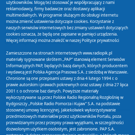
użytkowników. Mogą też stosować je współpracujący z nami
reklamodawcy, firmy badawcze oraz dostawcy aplikacji
multimedialnych. W programie służącym do obsługi internetu
można zmienić ustawienia dotyczące cookies. Korzystanie z
Polityka Prywatności
naszych serwisów internetowych bez zmiany ustawień dotyczących
Zasady korzystania z Serwisu
cookies oznacza, że będą one zapisane w pamięci urządzenia.
Więcej informacji można znaleźć w naszej
Polityce prywatności
Organizacje Pożytku Publicznego
Cyfryzacja DAB+
Zamieszczone na stronach internetowych www.radiopik.pl
materiały sygnowane skrótem „PAP” stanowią element Serwisów
Polityka ochrony danych osobowych
Informacyjnych PAP, będących bazą danych, których producentem
Abonament
i wydawcą jest Polska Agencja Prasowa S.A. z siedzibą w Warszawie.
Zamówienia publiczne
Chronione są one przepisami ustawy z dnia 4 lutego 1994 r. o
prawie autorskim i prawach pokrewnych oraz ustawy z dnia 27 lipca
2001 r. o ochronie baz danych. Powyższe materiały
Biuletyn Informacji Publicznej
wykorzystywane są przez Polskie Radio Regionalną Rozgłośnię w
Bydgoszczy „Polskie Radio Pomorza i Kujaw” S.A. na podstawie
stosownej umowy licencyjnej. Jakiekolwiek wykorzystywanie
przedmiotowych materiałów przez użytkowników Portalu, poza
przewidzianymi przez przepisy prawa wyjątkami, w szczególności
dozwolonym użytkiem osobistym, jest zabronione. PAP S.A.