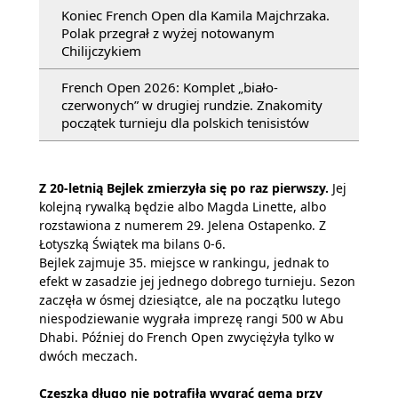
Koniec French Open dla Kamila Majchrzaka.
Polak przegrał z wyżej notowanym
Chilijczykiem
French Open 2026: Komplet „biało-
czerwonych” w drugiej rundzie. Znakomity
początek turnieju dla polskich tenisistów
Z 20-letnią Bejlek zmierzyła się po raz pierwszy.
Jej
kolejną rywalką będzie albo Magda Linette, albo
rozstawiona z numerem 29. Jelena Ostapenko. Z
Łotyszką Świątek ma bilans 0-6.
Bejlek zajmuje 35. miejsce w rankingu, jednak to
efekt w zasadzie jej jednego dobrego turnieju. Sezon
zaczęła w ósmej dziesiątce, ale na początku lutego
niespodziewanie wygrała imprezę rangi 500 w Abu
Dhabi. Później do French Open zwyciężyła tylko w
dwóch meczach.
Czeszka długo nie potrafiła wygrać gema przy