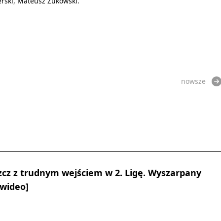
erski, Mateusz Żukowski.
nowsze
cz z trudnym wejściem w 2. Ligę. Wyszarpany
 wideo]