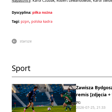
Napastnicy
: Karol Czubak, Robert Lewandowski, Karol Świd
Dyscyplina:
piłka nożna
Tagi:
pzpn
,
polska kadra
starsze
Sport
Zawisza Bydgosz
remis [zdjęcia +
PG
2026-07-25, 21:33