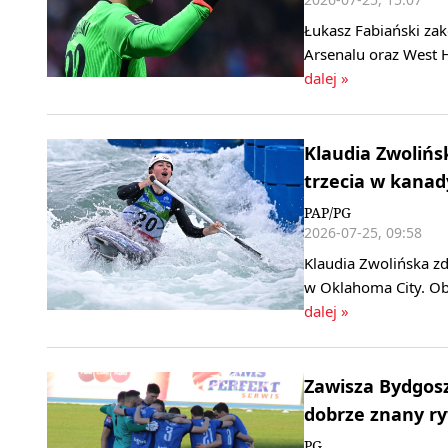
Łukasz Fabiański zak
Arsenalu oraz West 
dalej »
Klaudia Zwoliń
trzecia w kanad
PAP/PG
2026-07-25, 09:58
Klaudia Zwolińska z
w Oklahoma City. Obr
dalej »
Zawisza Bydgosz
dobrze znany ry
PG