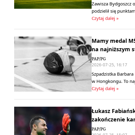
Zawisza Bydgoszcz od
podzielił się punkta
Czytaj dalej »
Mamy medal MŚ 
na najniższym 
PAP/PG
2026-07-25, 16:17
Szpadzistka Barbara
w Hongkongu. To naj
Czytaj dalej »
Łukasz Fabiański
zakończenie kar
PAP/PG
2026-07-25, 15:07