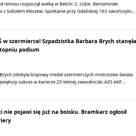
 remisu rozpoczął walkę w Betclic 2. Lidze. Beniaminek
mi z Sokołem Kleczew. Spotkanie przy Gdańskiej 163 zakończyło…
w szermierce! Szpadzistka Barbara Brych stanęł
stopniu podium
 Brych zdobyła brązowy medal szermierczych mistrzostw świata
większy sukces w karierze 25-letniej zawodniczki AZS AKF…
 nie pojawi się już na boisku. Bramkarz ogłosił
iery