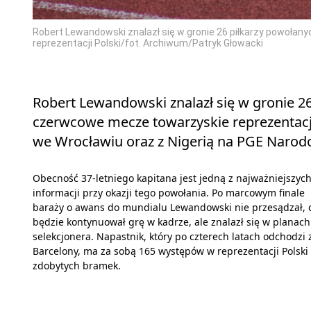
Robert Lewandowski znalazł się w gronie 26 piłkarzy powoła
reprezentacji Polski/fot. Archiwum/Patryk Głowacki
Robert Lewandowski znalazł się w gronie 2
czerwcowe mecze towarzyskie reprezentacji 
we Wrocławiu oraz z Nigerią na PGE Naro
Obecność 37-letniego kapitana jest jedną z najważniejszyc
informacji przy okazji tego powołania. Po marcowym finale
baraży o awans do mundialu Lewandowski nie przesądzał, 
będzie kontynuował grę w kadrze, ale znalazł się w planach
selekcjonera. Napastnik, który po czterech latach odchodzi 
Barcelony, ma za sobą 165 występów w reprezentacji Polski 
zdobytych bramek.