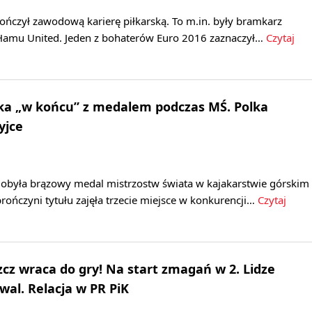
ończył zawodową karierę piłkarską. To m.in. były bramkarz
Hamu United. Jeden z bohaterów Euro 2016 zaznaczył…
Czytaj
ska „w końcu” z medalem podczas MŚ. Polka
yjce
dobyła brązowy medal mistrzostw świata w kajakarstwie górskim
ończyni tytułu zajęła trzecie miejsce w konkurencji…
Czytaj
cz wraca do gry! Na start zmagań w 2. Lidze
wal. Relacja w PR PiK