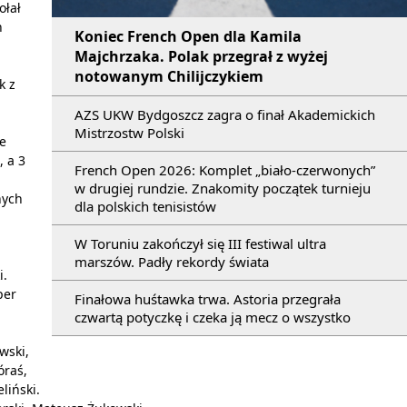
ołał
n
Koniec French Open dla Kamila
Majchrzaka. Polak przegrał z wyżej
notowanym Chilijczykiem
k z
AZS UKW Bydgoszcz zagra o finał Akademickich
Mistrzostw Polski
e
, a 3
French Open 2026: Komplet „biało-czerwonych”
-
w drugiej rundzie. Znakomity początek turnieju
nych
dla polskich tenisistów
W Toruniu zakończył się III festiwal ultra
marszów. Padły rekordy świata
i.
per
Finałowa huśtawka trwa. Astoria przegrała
czwartą potyczkę i czeka ją mecz o wszystko
wski,
óraś,
liński.