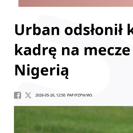
Urban odsłonił 
kadrę na mecze 
Nigerią
2026-05-26, 12:50 PAP/PZPN/WS