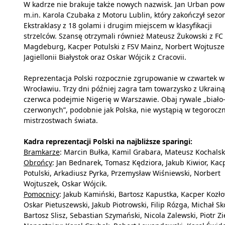
W kadrze nie brakuje także nowych nazwisk. Jan Urban pow
m.in. Karola Czubaka z Motoru Lublin, który zakończył sezo
Ekstraklasy z 18 golami i drugim miejscem w klasyfikacji
strzelców. Szansę otrzymali również Mateusz Żukowski z FC
Magdeburg, Kacper Potulski z FSV Mainz, Norbert Wojtusze
Jagiellonii Białystok oraz Oskar Wójcik z Cracovii.
Reprezentacja Polski rozpocznie zgrupowanie w czwartek w
Wrocławiu. Trzy dni później zagra tam towarzysko z Ukrainą
czerwca podejmie Nigerię w Warszawie. Obaj rywale „biało
czerwonych”, podobnie jak Polska, nie wystąpią w tegorocz
mistrzostwach świata.
Kadra reprezentacji Polski na najbliższe sparingi:
Bramkarze
: Marcin Bułka, Kamil Grabara, Mateusz Kochalsk
Obrońcy
: Jan Bednarek, Tomasz Kędziora, Jakub Kiwior, Kac
Potulski, Arkadiusz Pyrka, Przemysław Wiśniewski, Norbert
Wojtuszek, Oskar Wójcik.
Pomocnicy
: Jakub Kamiński, Bartosz Kapustka, Kacper Kozło
Oskar Pietuszewski, Jakub Piotrowski, Filip Rózga, Michał Sk
Bartosz Slisz, Sebastian Szymański, Nicola Zalewski, Piotr Zie