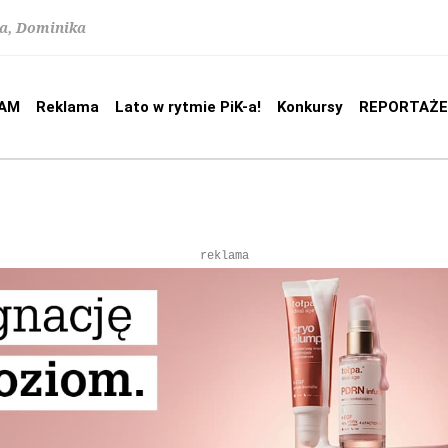
na, Dominika
AM
Reklama
Lato w rytmie PiK-a!
Konkursy
REPORTAŻE
reklama