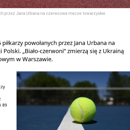
nych przez Jana Urbana na czerwcowe mecze towarzyskie
6 piłkarzy powołanych przez Jana Urbana na
Polski. „Biało-czerwoni” zmierzą się z Ukrainą
dowym w Warszawie.
h
czy
z
i 89