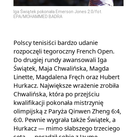
Iga Świątek pokonała Emerson Jones 2:0/fot.
EPA/MOHAMMED BADRA
Polscy tenisiści bardzo udanie
rozpoczęli tegoroczny French Open.
Do drugiej rundy awansowali Iga
Świątek, Maja Chwalińska, Magda
Linette, Magdalena Fręch oraz Hubert
Hurkacz. Największe wrażenie zrobiła
Chwalińska, która po przejściu
kwalifikacji pokonała mistrzynię
olimpijską z Paryża Qinwen Zheng 6:4,
6:0. Pewnie wygrała także Świątek, a
Hurkacz — mimo słabszego trzeciego
seta — poradził sobie z Jaume