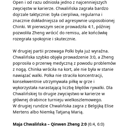
Open i od razu odniosła jedno z najcenniejszych
zwycięstw w karierze. Chwalińska zagrała bardzo
dojrzale taktycznie: była cierpliwa, regularna i
znacznie dokładniejsza od agresywnie usposobionej
Chinki. W pierwszym secie prowadziła 4:1, później
pozwoliła Zheng wrócić do remisu, ale końcówkę
rozegrała spokojnie i skutecznie.
W drugiej partii przewaga Polki była już wyraźna.
Chwalińska szybko objęła prowadzenie 3:0, a Zheng
poprosiła o przerwę medyczną z powodu problemów
z nogą. Chinka wróciła na kort, ale nie była w stanie
nawiązać walki. Polka nie straciła koncentracji,
konsekwentnie utrzymywała piłkę w grze i
wykorzystała narastającą liczbę błędów rywalki. Dla
Chwalińskiej to drugie zwycięstwo w karierze w
głównej drabince turnieju wielkoszlemowego.
W drugiej rundzie Chwalińska zagra z Belgijką Elise
Mertens albo Niemką Tatjaną Marią.
Maja Chwalińska – Qinwen Zheng 2:0
(6:4, 6:0)