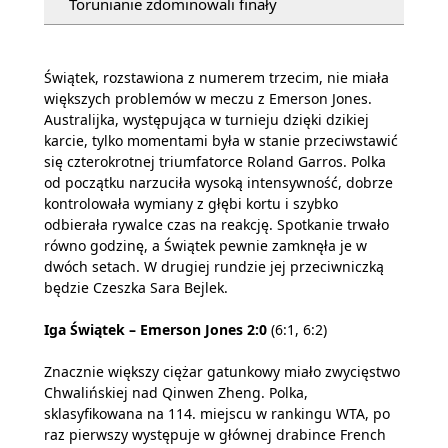
Torunianie zdominowali finały
Świątek, rozstawiona z numerem trzecim, nie miała
większych problemów w meczu z Emerson Jones.
Australijka, występująca w turnieju dzięki dzikiej
karcie, tylko momentami była w stanie przeciwstawić
się czterokrotnej triumfatorce Roland Garros. Polka
od początku narzuciła wysoką intensywność, dobrze
kontrolowała wymiany z głębi kortu i szybko
odbierała rywalce czas na reakcję. Spotkanie trwało
równo godzinę, a Świątek pewnie zamknęła je w
dwóch setach. W drugiej rundzie jej przeciwniczką
będzie Czeszka Sara Bejlek.
Iga Świątek – Emerson Jones 2:0
(6:1, 6:2)
Znacznie większy ciężar gatunkowy miało zwycięstwo
Chwalińskiej nad Qinwen Zheng. Polka,
sklasyfikowana na 114. miejscu w rankingu WTA, po
raz pierwszy występuje w głównej drabince French