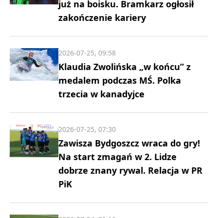
już na boisku. Bramkarz ogłosił
zakończenie kariery
2026-07-25, 09:58
Klaudia Zwolińska „w końcu” z
medalem podczas MŚ. Polka
trzecia w kanadyjce
2026-07-25, 07:30
Zawisza Bydgoszcz wraca do gry!
Na start zmagań w 2. Lidze
dobrze znany rywal. Relacja w PR
PiK