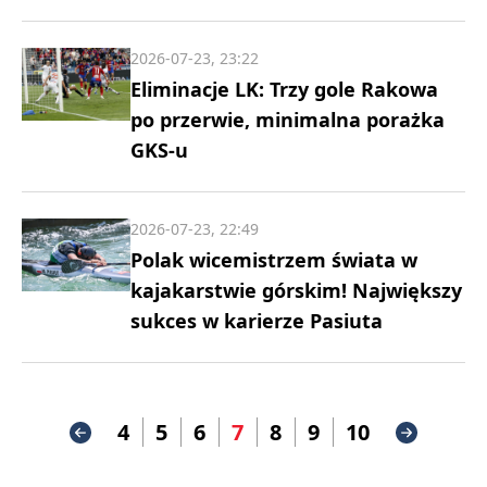
2026-07-23, 23:22
Eliminacje LK: Trzy gole Rakowa
po przerwie, minimalna porażka
GKS-u
2026-07-23, 22:49
Polak wicemistrzem świata w
kajakarstwie górskim! Największy
sukces w karierze Pasiuta
4
5
6
7
8
9
10