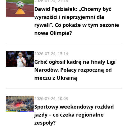
2026-07-24, 21:16
Dawid Pędziałek: „Chcemy być
wyraziści i nieprzyjemni dla
rywali”. Co pokaże w tym sezonie
nowa Olimpia?
2026-07-24, 15:14
Grbić ogłosił kadrę na finały Ligi
Narodów. Polacy rozpoczną od
meczu z Ukrainą
2026-07-24, 10:03
Sportowy weekendowy rozkład
jazdy – co czeka regionalne
zespoły?