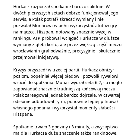
Hurkacz rozpoczął spotkanie bardzo solidnie. W
dwóch pierwszych setach dobrze funkcjonował jego
serwis, a Polak potrafił skracać wymiany i nie
pozwalał Munarowi w pełni wykorzystać atutów gry
na mączce. Hiszpan, notowany znacznie wyżej w
rankingu ATP, próbował wciągać Hurkacza w dłuższe
wymiany z głębi kortu, ale przez większą część meczu
wrocławianin grał odważnie, precyzyjnie i skutecznie
przejmował inicjatywę.
Kryzys przyszedł w trzeciej partii. Hurkacz obniżył
poziom, popełniał więcej błędów i pozwolił rywalowi
wrócić do spotkania. Munar wygrał seta 6:2, co mogło
zapowiadać znacznie trudniejszą końcówkę meczu.
Polak zareagował jednak bardzo dojrzale. W czwartej
odsłonie odbudował rytm, ponownie lepiej pilnował
własnego podania i wykorzystał momenty słabości
Hiszpana.
Spotkanie trwało 3 godziny i 3 minuty, a zwycięstwo
ma dla Hurkacza duże znaczenie także rankingowe.