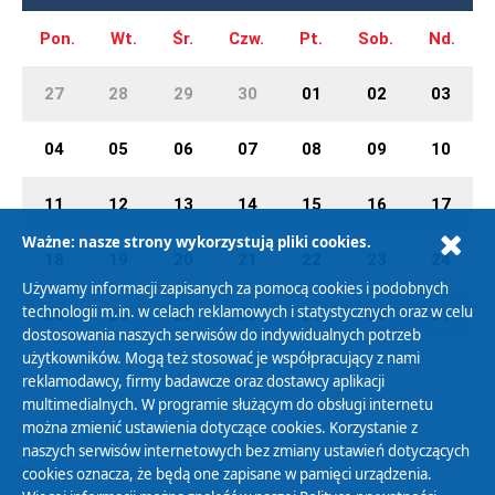
Pon.
Wt.
Śr.
Czw.
Pt.
Sob.
Nd.
27
28
29
30
01
02
03
04
05
06
07
08
09
10
11
12
13
14
15
16
17
Ważne: nasze strony wykorzystują pliki cookies.
18
19
20
21
22
23
24
Używamy informacji zapisanych za pomocą cookies i podobnych
technologii m.in. w celach reklamowych i statystycznych oraz w celu
25
26
27
28
29
30
31
dostosowania naszych serwisów do indywidualnych potrzeb
użytkowników. Mogą też stosować je współpracujący z nami
reklamodawcy, firmy badawcze oraz dostawcy aplikacji
multimedialnych. W programie służącym do obsługi internetu
można zmienić ustawienia dotyczące cookies. Korzystanie z
Polityka Prywatności
naszych serwisów internetowych bez zmiany ustawień dotyczących
Zasady korzystania z Serwisu
cookies oznacza, że będą one zapisane w pamięci urządzenia.