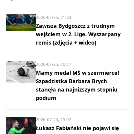
2026-07-25, 21:33
Zawisza Bydgoszcz z trudnym
wejściem w 2. Ligę. Wyszarpany
remis [zdjęcia + wideo]
2026-07-25, 16:17
Mamy medal MŚ w szermierce!
Szpadzistka Barbara Brych
stanęła na najniższym stopniu
podium
2026-07-25, 15:07
Łukasz Fabiański nie pojawi się