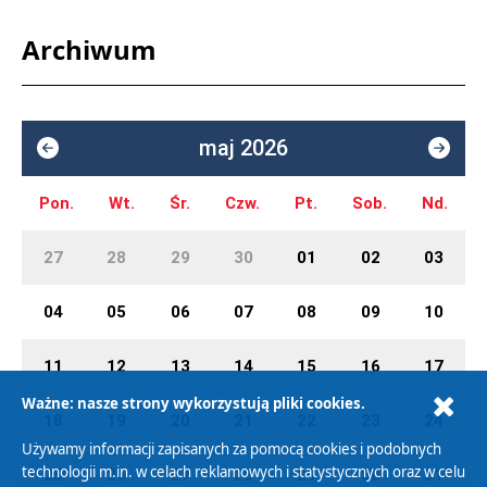
Archiwum
maj 2026
Pon.
Wt.
Śr.
Czw.
Pt.
Sob.
Nd.
27
28
29
30
01
02
03
04
05
06
07
08
09
10
11
12
13
14
15
16
17
Ważne: nasze strony wykorzystują pliki cookies.
18
19
20
21
22
23
24
Używamy informacji zapisanych za pomocą cookies i podobnych
technologii m.in. w celach reklamowych i statystycznych oraz w celu
25
26
27
28
29
30
31