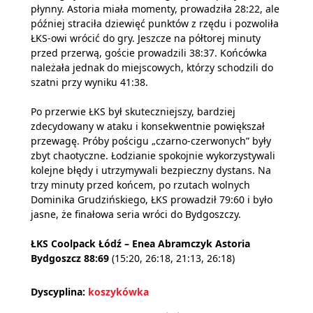
płynny. Astoria miała momenty, prowadziła 28:22, ale
później straciła dziewięć punktów z rzędu i pozwoliła
ŁKS-owi wrócić do gry. Jeszcze na półtorej minuty
przed przerwą, goście prowadzili 38:37. Końcówka
należała jednak do miejscowych, którzy schodzili do
szatni przy wyniku 41:38.
Po przerwie ŁKS był skuteczniejszy, bardziej
zdecydowany w ataku i konsekwentnie powiększał
przewagę. Próby pościgu „czarno-czerwonych” były
zbyt chaotyczne. Łodzianie spokojnie wykorzystywali
kolejne błędy i utrzymywali bezpieczny dystans. Na
trzy minuty przed końcem, po rzutach wolnych
Dominika Grudzińskiego, ŁKS prowadził 79:60 i było
jasne, że finałowa seria wróci do Bydgoszczy.
ŁKS Coolpack Łódź – Enea Abramczyk Astoria
Bydgoszcz 88:69
(15:20, 26:18, 21:13, 26:18)
Dyscyplina:
koszykówka