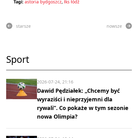
Tagi:
astoria bydgoszcz
,
łks łódź
starsze
nowsze
Sport
2026-07-24, 21:16
Dawid Pędziałek: „Chcemy być
wyraziści i nieprzyjemni dla
rywali”. Co pokaże w tym sezonie
nowa Olimpia?