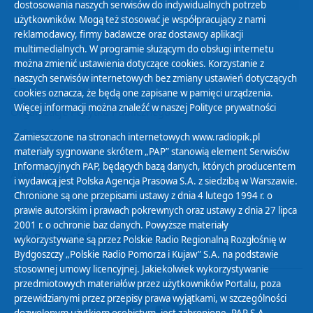
dostosowania naszych serwisów do indywidualnych potrzeb
użytkowników. Mogą też stosować je współpracujący z nami
reklamodawcy, firmy badawcze oraz dostawcy aplikacji
multimedialnych. W programie służącym do obsługi internetu
można zmienić ustawienia dotyczące cookies. Korzystanie z
Polityka Prywatności
naszych serwisów internetowych bez zmiany ustawień dotyczących
Zasady korzystania z Serwisu
cookies oznacza, że będą one zapisane w pamięci urządzenia.
Więcej informacji można znaleźć w naszej
Polityce prywatności
Organizacje Pożytku Publicznego
Cyfryzacja DAB+
Zamieszczone na stronach internetowych www.radiopik.pl
materiały sygnowane skrótem „PAP” stanowią element Serwisów
Polityka ochrony danych osobowych
Informacyjnych PAP, będących bazą danych, których producentem
Abonament
i wydawcą jest Polska Agencja Prasowa S.A. z siedzibą w Warszawie.
Zamówienia publiczne
Chronione są one przepisami ustawy z dnia 4 lutego 1994 r. o
prawie autorskim i prawach pokrewnych oraz ustawy z dnia 27 lipca
2001 r. o ochronie baz danych. Powyższe materiały
Biuletyn Informacji Publicznej
wykorzystywane są przez Polskie Radio Regionalną Rozgłośnię w
Bydgoszczy „Polskie Radio Pomorza i Kujaw” S.A. na podstawie
stosownej umowy licencyjnej. Jakiekolwiek wykorzystywanie
przedmiotowych materiałów przez użytkowników Portalu, poza
przewidzianymi przez przepisy prawa wyjątkami, w szczególności