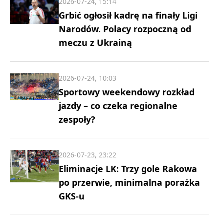
2026-07-24, 15:14
Grbić ogłosił kadrę na finały Ligi
Narodów. Polacy rozpoczną od
meczu z Ukrainą
2026-07-24, 10:03
Sportowy weekendowy rozkład
jazdy – co czeka regionalne
zespoły?
2026-07-23, 23:22
Eliminacje LK: Trzy gole Rakowa
po przerwie, minimalna porażka
GKS-u