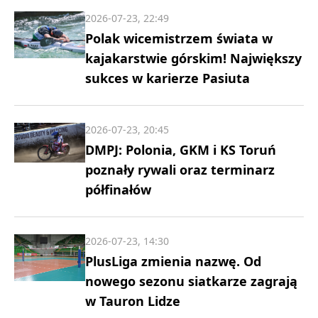
2026-07-23, 22:49
Polak wicemistrzem świata w
kajakarstwie górskim! Największy
sukces w karierze Pasiuta
2026-07-23, 20:45
DMPJ: Polonia, GKM i KS Toruń
poznały rywali oraz terminarz
półfinałów
2026-07-23, 14:30
PlusLiga zmienia nazwę. Od
nowego sezonu siatkarze zagrają
w Tauron Lidze