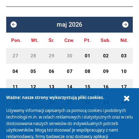
maj 2026
Pon.
Wt.
Śr.
Czw.
Pt.
Sob.
Nd.
27
28
29
30
01
02
03
04
05
06
07
08
09
10
11
12
13
14
15
16
17
Ważne: nasze strony wykorzystują pliki cookies.
18
19
20
21
22
23
24
Używamy informacji zapisanych za pomocą cookies i podobnych
technologii m.in. w celach reklamowych i statystycznych oraz w celu
25
26
27
28
29
30
31
dostosowania naszych serwisów do indywidualnych potrzeb
użytkowników. Mogą też stosować je współpracujący z nami
reklamodawcy, firmy badawcze oraz dostawcy aplikacji