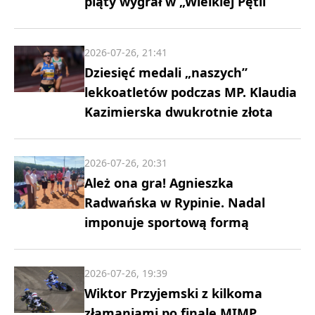
piąty wygrał w „Wielkiej Pętli”
2026-07-26, 21:41
Dziesięć medali „naszych”
lekkoatletów podczas MP. Klaudia
Kazimierska dwukrotnie złota
2026-07-26, 20:31
Ależ ona gra! Agnieszka
Radwańska w Rypinie. Nadal
imponuje sportową formą
2026-07-26, 19:39
Wiktor Przyjemski z kilkoma
złamaniami po finale MIMP.