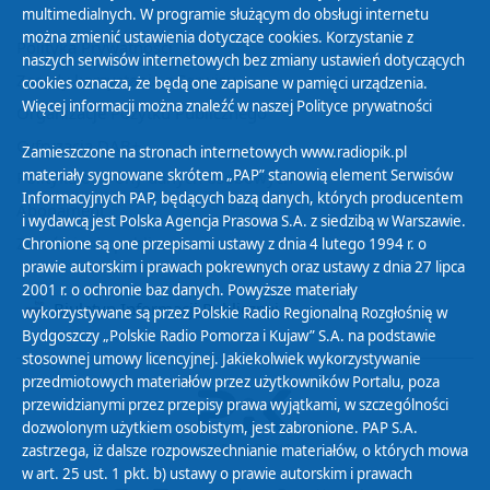
multimedialnych. W programie służącym do obsługi internetu
można zmienić ustawienia dotyczące cookies. Korzystanie z
Polityka Prywatności
naszych serwisów internetowych bez zmiany ustawień dotyczących
Zasady korzystania z Serwisu
cookies oznacza, że będą one zapisane w pamięci urządzenia.
Więcej informacji można znaleźć w naszej
Polityce prywatności
Organizacje Pożytku Publicznego
Cyfryzacja DAB+
Zamieszczone na stronach internetowych www.radiopik.pl
materiały sygnowane skrótem „PAP” stanowią element Serwisów
Polityka ochrony danych osobowych
Informacyjnych PAP, będących bazą danych, których producentem
Abonament
i wydawcą jest Polska Agencja Prasowa S.A. z siedzibą w Warszawie.
Zamówienia publiczne
Chronione są one przepisami ustawy z dnia 4 lutego 1994 r. o
prawie autorskim i prawach pokrewnych oraz ustawy z dnia 27 lipca
2001 r. o ochronie baz danych. Powyższe materiały
Biuletyn Informacji Publicznej
wykorzystywane są przez Polskie Radio Regionalną Rozgłośnię w
Bydgoszczy „Polskie Radio Pomorza i Kujaw” S.A. na podstawie
stosownej umowy licencyjnej. Jakiekolwiek wykorzystywanie
przedmiotowych materiałów przez użytkowników Portalu, poza
przewidzianymi przez przepisy prawa wyjątkami, w szczególności
dozwolonym użytkiem osobistym, jest zabronione. PAP S.A.
zastrzega, iż dalsze rozpowszechnianie materiałów, o których mowa
w art. 25 ust. 1 pkt. b) ustawy o prawie autorskim i prawach