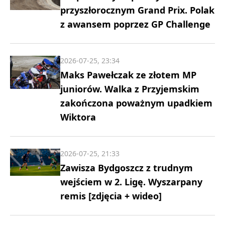
przyszłorocznym Grand Prix. Polak
z awansem poprzez GP Challenge
2026-07-25, 23:34
Maks Pawełczak ze złotem MP
juniorów. Walka z Przyjemskim
zakończona poważnym upadkiem
Wiktora
2026-07-25, 21:33
Zawisza Bydgoszcz z trudnym
wejściem w 2. Ligę. Wyszarpany
remis [zdjęcia + wideo]