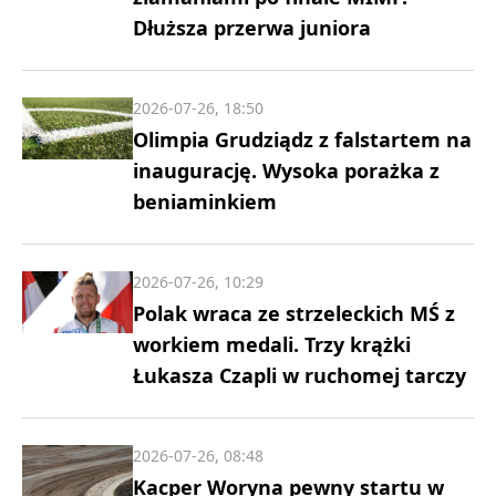
Dłuższa przerwa juniora
2026-07-26, 18:50
Olimpia Grudziądz z falstartem na
inaugurację. Wysoka porażka z
beniaminkiem
2026-07-26, 10:29
Polak wraca ze strzeleckich MŚ z
workiem medali. Trzy krążki
Łukasza Czapli w ruchomej tarczy
2026-07-26, 08:48
Kacper Woryna pewny startu w