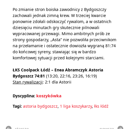
Po zmianie stron boiska zawodnicy z Bydgoszczy
zachowali jednak zimną krew. W trzeciej kwarcie
ponownie zdołali odskoczyć rywalom, a w ostatnich
dziesięciu minutach gry skutecznie pilnowali
wypracowanej przewagi. Mimo ambitnych prób ze
strony gospodarzy, „Asta” nie pozwoliła przeciwnikom
na przełamanie i ostatecznie dowiozła wygraną 81:74
do końcowej syreny, stawiając się w bardzo
komfortowej sytuacji przed kolejnymi starciami.
ŁKS Coolpack Łódź – Enea Abramczyk Astoria
Bydgoszcz 74:81
(13:20, 22:16, 23:26, 16:19)
Stan rywalizacji
: 2:1 dla Astorii
Dyscyplina:
koszykówka
Tagi:
astoria bydgoszcz
,
1 liga koszykarzy
,
łks łódź
starsze
nowsze