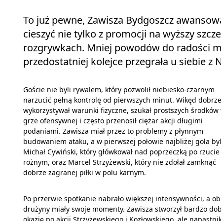
To już pewne, Zawisza Bydgoszcz awansował 
cieszyć nie tylko z promocji na wyższy szcz
rozgrywkach. Mniej powodów do radości ma
przedostatniej kolejce przegrała u siebie z
Goście nie byli rywalem, który pozwolił niebiesko-czarnym
narzucić pełną kontrolę od pierwszych minut. Wikęd dobrz
wykorzystywał warunki fizyczne, szukał prostszych środków
grze ofensywnej i często przenosił ciężar akcji długimi
podaniami. Zawisza miał przez to problemy z płynnym
budowaniem ataku, a w pierwszej połowie najbliżej gola byl
Michał Cywiński, który główkował nad poprzeczką po rzucie
rożnym, oraz Marcel Strzyżewski, który nie zdołał zamknąć
dobrze zagranej piłki w polu karnym.
Po przerwie spotkanie nabrało większej intensywności, a ob
drużyny miały swoje momenty. Zawisza stworzył bardzo do
okazję po akcji Strzyżewskiego i Kozłowskiego, ale napastni