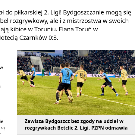
do piłkarskiej 2. Ligi! Bydgoszczanie mogą się
ebel rozgrywkowy, ale i z mistrzostwa w swoich
ją kibice w Toruniu. Elana Toruń w
 Notecią Czarnków 0:3.
e
 w
i
Zawisza Bydgoszcz bez zgody na udział w
ie
rozgrywkach Betclic 2. Ligi. PZPN odmawia
brą
k