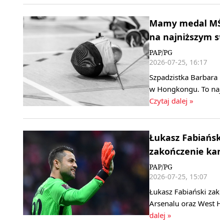
Mamy medal MŚ 
na najniższym 
PAP/PG
2026-07-25, 16:17
Szpadzistka Barbara
w Hongkongu. To naj
Czytaj dalej »
Łukasz Fabiański
zakończenie kar
PAP/PG
2026-07-25, 15:07
Łukasz Fabiański zak
Arsenalu oraz West 
dalej »