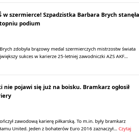
w szermierce! Szpadzistka Barbara Brych stanęł
stopniu podium
 Brych zdobyła brązowy medal szermierczych mistrzostw świata
większy sukces w karierze 25-letniej zawodniczki AZS AKF…
 nie pojawi się już na boisku. Bramkarz ogłosił
iery
ończył zawodową karierę piłkarską. To m.in. były bramkarz
Hamu United. Jeden z bohaterów Euro 2016 zaznaczył…
Czytaj