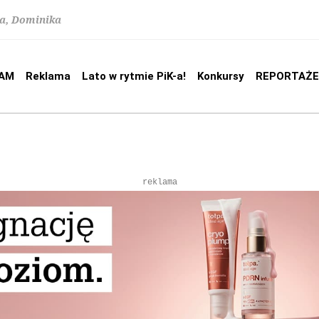
na, Dominika
AM
Reklama
Lato w rytmie PiK-a!
Konkursy
REPORTAŻE
reklama