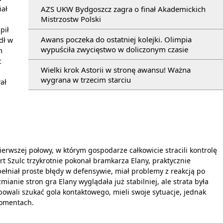
iał
AZS UKW Bydgoszcz zagra o finał Akademickich
Mistrzostw Polski
pił
Awans poczeka do ostatniej kolejki. Olimpia
dł w
wypuściła zwycięstwo w doliczonym czasie
m
c
Wielki krok Astorii w stronę awansu! Ważna
wygrana w trzecim starciu
ał
ierwszej połowy, w którym gospodarze całkowicie stracili kontrolę
t Szulc trzykrotnie pokonał bramkarza Elany, praktycznie
ełniał proste błędy w defensywie, miał problemy z reakcją po
zmianie stron gra Elany wyglądała już stabilniej, ale strata była
bowali szukać gola kontaktowego, mieli swoje sytuacje, jednak
momentach.