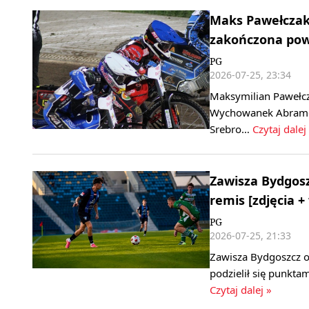
Maks Pawełczak
zakończona po
PG
2026-07-25, 23:34
Maksymilian Pawełc
Wychowanek Abramczy
Srebro…
Czytaj dalej
Zawisza Bydgosz
remis [zdjęcia +
PG
2026-07-25, 21:33
Zawisza Bydgoszcz od
podzielił się punkta
Czytaj dalej »