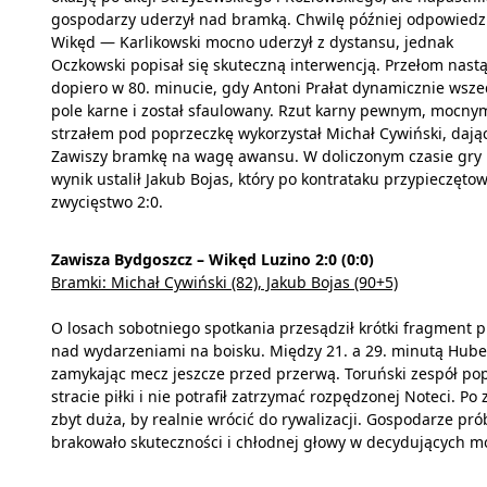
gospodarzy uderzył nad bramką. Chwilę później odpowiedz
Wikęd — Karlikowski mocno uderzył z dystansu, jednak
Oczkowski popisał się skuteczną interwencją. Przełom nastą
dopiero w 80. minucie, gdy Antoni Prałat dynamicznie wsze
pole karne i został sfaulowany. Rzut karny pewnym, mocny
strzałem pod poprzeczkę wykorzystał Michał Cywiński, dają
Zawiszy bramkę na wagę awansu. W doliczonym czasie gry
wynik ustalił Jakub Bojas, który po kontrataku przypieczętow
zwycięstwo 2:0.
Zawisza Bydgoszcz – Wikęd Luzino 2:0 (0:0)
Bramki: Michał Cywiński (82), Jakub Bojas (90+5)
O losach sobotniego spotkania przesądził krótki fragment p
nad wydarzeniami na boisku. Między 21. a 29. minutą Huber
zamykając mecz jeszcze przed przerwą. Toruński zespół pop
stracie piłki i nie potrafił zatrzymać rozpędzonej Noteci. Po 
zbyt duża, by realnie wrócić do rywalizacji. Gospodarze pró
brakowało skuteczności i chłodnej głowy w decydujących 