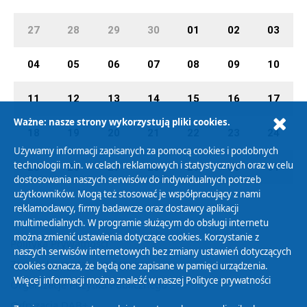
27
28
29
30
01
02
03
04
05
06
07
08
09
10
11
12
13
14
15
16
17
Ważne: nasze strony wykorzystują pliki cookies.
18
19
20
21
22
23
24
Używamy informacji zapisanych za pomocą cookies i podobnych
technologii m.in. w celach reklamowych i statystycznych oraz w celu
25
26
27
28
29
30
31
dostosowania naszych serwisów do indywidualnych potrzeb
użytkowników. Mogą też stosować je współpracujący z nami
reklamodawcy, firmy badawcze oraz dostawcy aplikacji
multimedialnych. W programie służącym do obsługi internetu
można zmienić ustawienia dotyczące cookies. Korzystanie z
Polityka Prywatności
naszych serwisów internetowych bez zmiany ustawień dotyczących
Zasady korzystania z Serwisu
cookies oznacza, że będą one zapisane w pamięci urządzenia.
Więcej informacji można znaleźć w naszej
Polityce prywatności
Organizacje Pożytku Publicznego
Cyfryzacja DAB+