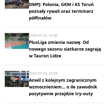
DMPJ: Polonia, GKM i KS Toruń
poznały rywali oraz terminarz
półfinałów
2026-07-23, 14:30
PlusLiga zmienia nazwę. Od
nowego sezonu siatkarze zagrają
w Tauron Lidze
2026-07-22, 23:29
Anwil z kolejnym zagranicznym
wzmocnieniem… o ile zawodnik
pozytywnie przejdzie try-outy