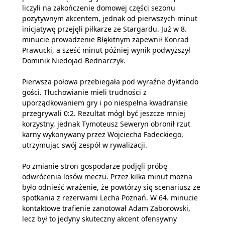
liczyli na zakończenie domowej części sezonu
pozytywnym akcentem, jednak od pierwszych minut
inicjatywę przejęli piłkarze ze Stargardu. Już w 8.
minucie prowadzenie Błękitnym zapewnił Konrad
Prawucki, a sześć minut później wynik podwyższył
Dominik Niedojad‑Bednarczyk.
Pierwsza połowa przebiegała pod wyraźne dyktando
gości. Tłuchowianie mieli trudności z
uporządkowaniem gry i po niespełna kwadransie
przegrywali 0:2. Rezultat mógł być jeszcze mniej
korzystny, jednak Tymoteusz Seweryn obronił rzut
karny wykonywany przez Wojciecha Fadeckiego,
utrzymując swój zespół w rywalizacji.
Po zmianie stron gospodarze podjęli próbę
odwrócenia losów meczu. Przez kilka minut można
było odnieść wrażenie, że powtórzy się scenariusz ze
spotkania z rezerwami Lecha Poznań. W 64. minucie
kontaktowe trafienie zanotował Adam Zaborowski,
lecz był to jedyny skuteczny akcent ofensywny