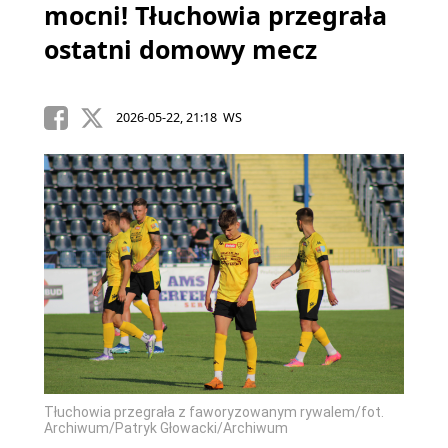
mocni! Tłuchowia przegrała
ostatni domowy mecz
2026-05-22, 21:18 WS
Tłuchowia przegrała z faworyzowanym rywalem/fot.
Archiwum/Patryk Głowacki/Archiwum