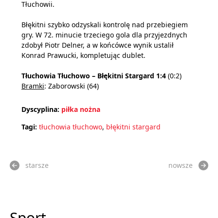
Tłuchowii.
Błękitni szybko odzyskali kontrolę nad przebiegiem
gry. W 72. minucie trzeciego gola dla przyjezdnych
zdobył Piotr Delner, a w końcówce wynik ustalił
Konrad Prawucki, kompletując dublet.
Tłuchowia Tłuchowo – Błękitni Stargard 1:4
(0:2)
Bramki
: Zaborowski (64)
Dyscyplina:
piłka nożna
Tagi:
tłuchowia tłuchowo
,
błękitni stargard
starsze
nowsze
Sport