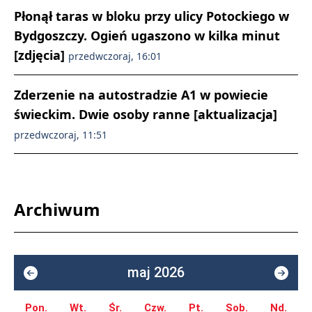
Płonął taras w bloku przy ulicy Potockiego w
Bydgoszczy. Ogień ugaszono w kilka minut
[zdjęcia]
przedwczoraj, 16:01
Zderzenie na autostradzie A1 w powiecie
świeckim. Dwie osoby ranne [aktualizacja]
przedwczoraj, 11:51
Archiwum
maj 2026
Pon.
Wt.
Śr.
Czw.
Pt.
Sob.
Nd.