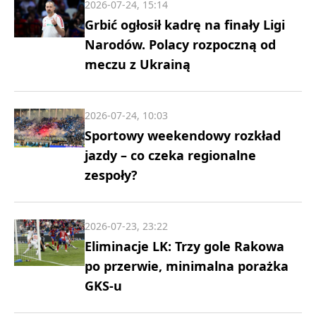
2026-07-24, 15:14
Grbić ogłosił kadrę na finały Ligi
Narodów. Polacy rozpoczną od
meczu z Ukrainą
2026-07-24, 10:03
Sportowy weekendowy rozkład
jazdy – co czeka regionalne
zespoły?
2026-07-23, 23:22
Eliminacje LK: Trzy gole Rakowa
po przerwie, minimalna porażka
GKS-u