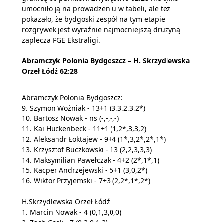
umocniło ją na prowadzeniu w tabeli, ale też
pokazało, że bydgoski zespół na tym etapie
rozgrywek jest wyraźnie najmocniejszą drużyną
zaplecza PGE Ekstraligi.
Abramczyk Polonia Bydgoszcz – H. Skrzydlewska
Orzeł Łódź 62:28
Abramczyk Polonia Bydgoszcz
:
9. Szymon Woźniak - 13+1 (3,3,2,3,2*)
10. Bartosz Nowak - ns (-,-,-,-)
11. Kai Huckenbeck - 11+1 (1,2*,3,3,2)
12. Aleksandr Łoktajew - 9+4 (1*,3,2*,2*,1*)
13. Krzysztof Buczkowski - 13 (2,2,3,3,3)
14. Maksymilian Pawełczak - 4+2 (2*,1*,1)
15. Kacper Andrzejewski - 5+1 (3,0,2*)
16. Wiktor Przyjemski - 7+3 (2,2*,1*,2*)
H.Skrzydlewska Orzeł Łódź
:
1. Marcin Nowak - 4 (0,1,3,0,0)