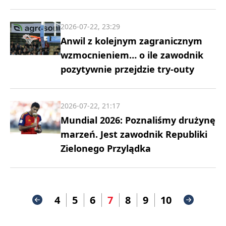
2026-07-22, 23:29
Anwil z kolejnym zagranicznym
wzmocnieniem… o ile zawodnik
pozytywnie przejdzie try-outy
2026-07-22, 21:17
Mundial 2026: Poznaliśmy drużynę
marzeń. Jest zawodnik Republiki
Zielonego Przylądka
4
5
6
7
8
9
10