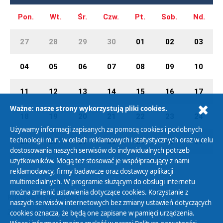
Pon.
Wt.
Śr.
Czw.
Pt.
Sob.
Nd.
27
28
29
30
01
02
03
04
05
06
07
08
09
10
11
12
13
14
15
16
17
Ważne: nasze strony wykorzystują pliki cookies.
18
19
20
21
22
23
24
Używamy informacji zapisanych za pomocą cookies i podobnych
technologii m.in. w celach reklamowych i statystycznych oraz w celu
25
26
27
28
29
30
31
dostosowania naszych serwisów do indywidualnych potrzeb
użytkowników. Mogą też stosować je współpracujący z nami
reklamodawcy, firmy badawcze oraz dostawcy aplikacji
multimedialnych. W programie służącym do obsługi internetu
można zmienić ustawienia dotyczące cookies. Korzystanie z
Polityka Prywatności
naszych serwisów internetowych bez zmiany ustawień dotyczących
Zasady korzystania z Serwisu
cookies oznacza, że będą one zapisane w pamięci urządzenia.