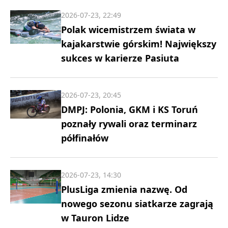
2026-07-23, 22:49
Polak wicemistrzem świata w
kajakarstwie górskim! Największy
sukces w karierze Pasiuta
2026-07-23, 20:45
DMPJ: Polonia, GKM i KS Toruń
poznały rywali oraz terminarz
półfinałów
2026-07-23, 14:30
PlusLiga zmienia nazwę. Od
nowego sezonu siatkarze zagrają
w Tauron Lidze