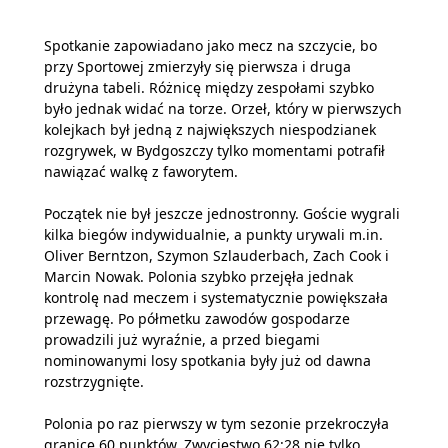
Spotkanie zapowiadano jako mecz na szczycie, bo
przy Sportowej zmierzyły się pierwsza i druga
drużyna tabeli. Różnicę między zespołami szybko
było jednak widać na torze. Orzeł, który w pierwszych
kolejkach był jedną z największych niespodzianek
rozgrywek, w Bydgoszczy tylko momentami potrafił
nawiązać walkę z faworytem.
Początek nie był jeszcze jednostronny. Goście wygrali
kilka biegów indywidualnie, a punkty urywali m.in.
Oliver Berntzon, Szymon Szlauderbach, Zach Cook i
Marcin Nowak. Polonia szybko przejęła jednak
kontrolę nad meczem i systematycznie powiększała
przewagę. Po półmetku zawodów gospodarze
prowadzili już wyraźnie, a przed biegami
nominowanymi losy spotkania były już od dawna
rozstrzygnięte.
Polonia po raz pierwszy w tym sezonie przekroczyła
granicę 60 punktów. Zwycięstwo 62:28 nie tylko