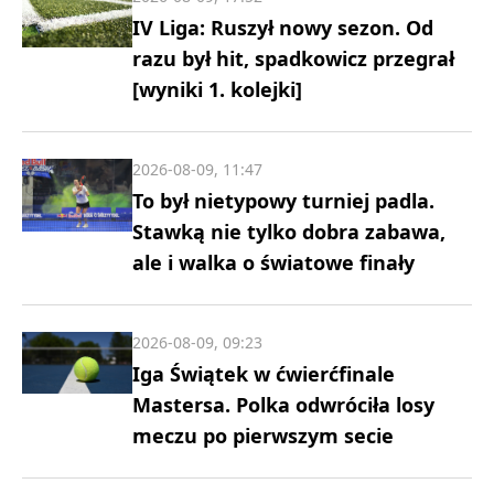
IV Liga: Ruszył nowy sezon. Od
razu był hit, spadkowicz przegrał
[wyniki 1. kolejki]
2026-08-09, 11:47
To był nietypowy turniej padla.
Stawką nie tylko dobra zabawa,
ale i walka o światowe finały
2026-08-09, 09:23
Iga Świątek w ćwierćfinale
Mastersa. Polka odwróciła losy
meczu po pierwszym secie