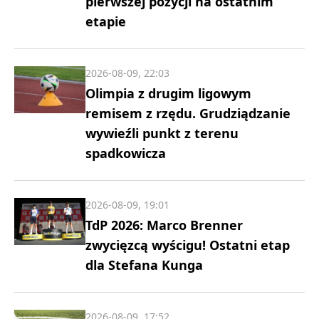
pierwszej pozycji na ostatnim
etapie
2026-08-09, 22:03
Olimpia z drugim ligowym
remisem z rzędu. Grudziądzanie
wywieźli punkt z terenu
spadkowicza
2026-08-09, 19:01
TdP 2026: Marco Brenner
zwycięzcą wyścigu! Ostatni etap
dla Stefana Kunga
2026-08-09, 17:52