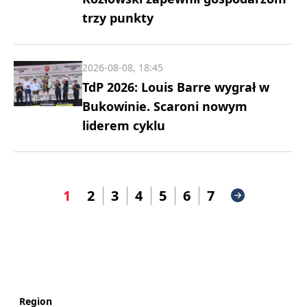
trzy punkty
2026-08-08, 18:45
TdP 2026: Louis Barre wygrał w
Bukowinie. Scaroni nowym
liderem cyklu
1
2
3
4
5
6
7
Region