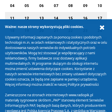
04
05
06
07
08
09
10
11
12
13
14
15
16
17
Ważne: nasze strony wykorzystują pliki cookies.
18
19
20
21
22
23
24
Używamy informacji zapisanych za pomocą cookies i podobnych
technologii m.in. w celach reklamowych i statystycznych oraz w celu
25
26
27
28
29
30
31
dostosowania naszych serwisów do indywidualnych potrzeb
użytkowników. Mogą też stosować je współpracujący z nami
reklamodawcy, firmy badawcze oraz dostawcy aplikacji
multimedialnych. W programie służącym do obsługi internetu
można zmienić ustawienia dotyczące cookies. Korzystanie z
Polityka Prywatności
naszych serwisów internetowych bez zmiany ustawień dotyczących
Zasady korzystania z Serwisu
cookies oznacza, że będą one zapisane w pamięci urządzenia.
Więcej informacji można znaleźć w naszej
Polityce prywatności
Organizacje Pożytku Publicznego
Cyfryzacja DAB+
Zamieszczone na stronach internetowych www.radiopik.pl
materiały sygnowane skrótem „PAP” stanowią element Serwisów
Polityka ochrony danych osobowych
Informacyjnych PAP, będących bazą danych, których producentem
Abonament
i wydawcą jest Polska Agencja Prasowa S.A. z siedzibą w Warszawie.