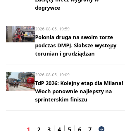
dogrywce
2026-08-05, 19:59
Polonia druga na swoim torze
podczas DMPJ. Słabsze występy
torunian i grudziądzan
2026-08-05, 19:09
TdP 2026: Kolejny etap dla Milana!
Włoch ponownie najlepszy na
sprinterskim finiszu
1
2
3
4
5
6
7