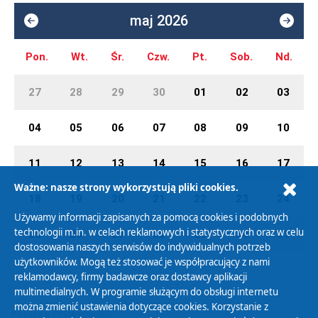
maj 2026
Pon.
Wt.
Śr.
Czw.
Pt.
Sob.
Nd.
27
28
29
30
01
02
03
04
05
06
07
08
09
10
11
12
13
14
15
16
17
Ważne: nasze strony wykorzystują pliki cookies.
18
19
20
21
22
23
24
Używamy informacji zapisanych za pomocą cookies i podobnych
technologii m.in. w celach reklamowych i statystycznych oraz w celu
25
26
27
28
29
30
31
dostosowania naszych serwisów do indywidualnych potrzeb
użytkowników. Mogą też stosować je współpracujący z nami
reklamodawcy, firmy badawcze oraz dostawcy aplikacji
multimedialnych. W programie służącym do obsługi internetu
można zmienić ustawienia dotyczące cookies. Korzystanie z
Polityka Prywatności