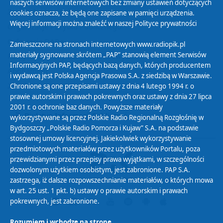
naszych serwisów internetowych bez zmiany ustawień dotyczących
Zasady korzystania z Serwisu
cookies oznacza, że będą one zapisane w pamięci urządzenia.
Więcej informacji można znaleźć w naszej
Polityce prywatności
Organizacje Pożytku Publicznego
Cyfryzacja DAB+
Zamieszczone na stronach internetowych www.radiopik.pl
materiały sygnowane skrótem „PAP” stanowią element Serwisów
Polityka ochrony danych osobowych
Informacyjnych PAP, będących bazą danych, których producentem
Abonament
i wydawcą jest Polska Agencja Prasowa S.A. z siedzibą w Warszawie.
Zamówienia publiczne
Chronione są one przepisami ustawy z dnia 4 lutego 1994 r. o
prawie autorskim i prawach pokrewnych oraz ustawy z dnia 27 lipca
2001 r. o ochronie baz danych. Powyższe materiały
Biuletyn Informacji Publicznej
wykorzystywane są przez Polskie Radio Regionalną Rozgłośnię w
Bydgoszczy „Polskie Radio Pomorza i Kujaw” S.A. na podstawie
stosownej umowy licencyjnej. Jakiekolwiek wykorzystywanie
przedmiotowych materiałów przez użytkowników Portalu, poza
przewidzianymi przez przepisy prawa wyjątkami, w szczególności
dozwolonym użytkiem osobistym, jest zabronione. PAP S.A.
zastrzega, iż dalsze rozpowszechnianie materiałów, o których mowa
w art. 25 ust. 1 pkt. b) ustawy o prawie autorskim i prawach
pokrewnych, jest zabronione.
Rozumiem i wchodzę na stronę