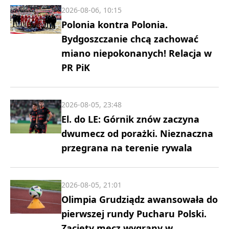
2026-08-06, 10:15
Polonia kontra Polonia.
Bydgoszczanie chcą zachować
miano niepokonanych! Relacja w
PR PiK
2026-08-05, 23:48
El. do LE: Górnik znów zaczyna
dwumecz od porażki. Nieznaczna
przegrana na terenie rywala
2026-08-05, 21:01
Olimpia Grudziądz awansowała do
pierwszej rundy Pucharu Polski.
Zacięty mecz wygrany w