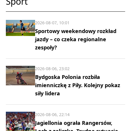
Sport
2026-08-07, 10:01
Sportowy weekendowy rozkład
jazdy – co czeka regionalne
zespoły?
2026-08-06, 23:02
Bydgoska Polonia rozbiła
imienniczkę z Piły. Kolejny pokaz
siły lidera
2026-08-06, 22:14
Jagiellonia ograła Rangersów,