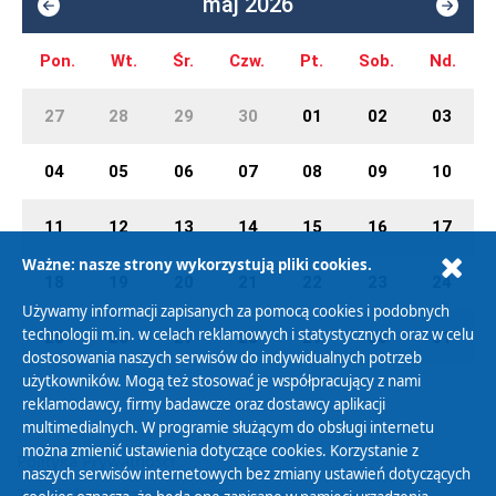
maj 2026
Pon.
Wt.
Śr.
Czw.
Pt.
Sob.
Nd.
27
28
29
30
01
02
03
04
05
06
07
08
09
10
11
12
13
14
15
16
17
Ważne: nasze strony wykorzystują pliki cookies.
18
19
20
21
22
23
24
Używamy informacji zapisanych za pomocą cookies i podobnych
technologii m.in. w celach reklamowych i statystycznych oraz w celu
25
26
27
28
29
30
31
dostosowania naszych serwisów do indywidualnych potrzeb
użytkowników. Mogą też stosować je współpracujący z nami
reklamodawcy, firmy badawcze oraz dostawcy aplikacji
multimedialnych. W programie służącym do obsługi internetu
można zmienić ustawienia dotyczące cookies. Korzystanie z
Polityka Prywatności
naszych serwisów internetowych bez zmiany ustawień dotyczących
Zasady korzystania z Serwisu