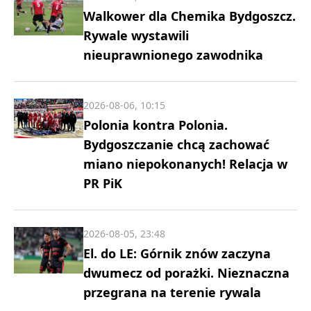
Walkower dla Chemika Bydgoszcz.
Rywale wystawili
nieuprawnionego zawodnika
2026-08-06, 10:15
Polonia kontra Polonia.
Bydgoszczanie chcą zachować
miano niepokonanych! Relacja w
PR PiK
2026-08-05, 23:48
El. do LE: Górnik znów zaczyna
dwumecz od porażki. Nieznaczna
przegrana na terenie rywala