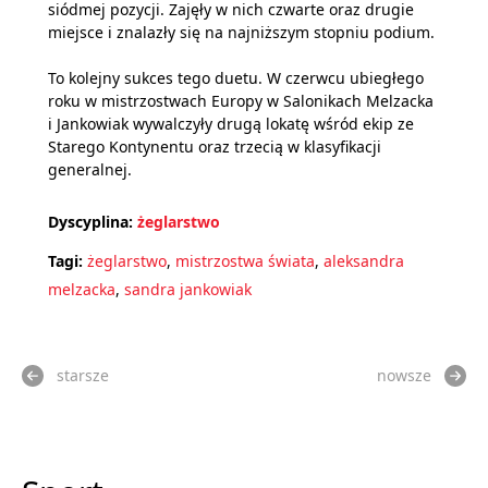
siódmej pozycji. Zajęły w nich czwarte oraz drugie
miejsce i znalazły się na najniższym stopniu podium.
To kolejny sukces tego duetu. W czerwcu ubiegłego
roku w mistrzostwach Europy w Salonikach Melzacka
i Jankowiak wywalczyły drugą lokatę wśród ekip ze
Starego Kontynentu oraz trzecią w klasyfikacji
generalnej.
Dyscyplina:
żeglarstwo
Tagi:
żeglarstwo
,
mistrzostwa świata
,
aleksandra
melzacka
,
sandra jankowiak
starsze
nowsze