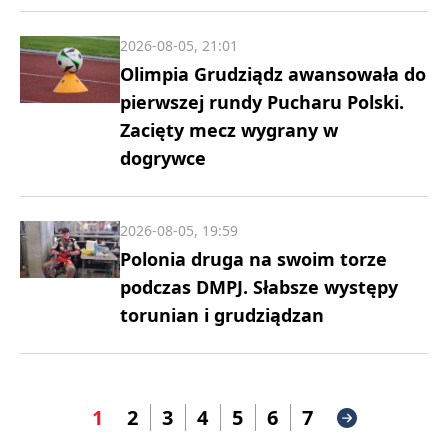
2026-08-05, 21:01
Olimpia Grudziądz awansowała do
pierwszej rundy Pucharu Polski.
Zacięty mecz wygrany w
dogrywce
2026-08-05, 19:59
Polonia druga na swoim torze
podczas DMPJ. Słabsze występy
torunian i grudziądzan
1
2
3
4
5
6
7