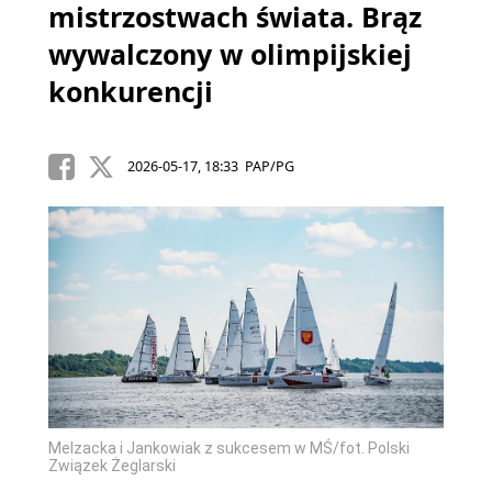
mistrzostwach świata. Brąz
wywalczony w olimpijskiej
konkurencji
2026-05-17, 18:33 PAP/PG
Melzacka i Jankowiak z sukcesem w MŚ/fot. Polski
Związek Żeglarski