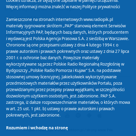
cookies oznacza, że będą one zapisane w pamięci urządzenia.
Więcej informacji można znaleźć w naszej
Polityce prywatności
Organizacje Pożytku Publicznego
Cyfryzacja DAB+
Zamieszczone na stronach internetowych www.radiopik.pl
materiały sygnowane skrótem „PAP” stanowią element Serwisów
Polityka ochrony danych osobowych
Informacyjnych PAP, będących bazą danych, których producentem
Abonament
i wydawcą jest Polska Agencja Prasowa S.A. z siedzibą w Warszawie.
Zamówienia publiczne
Chronione są one przepisami ustawy z dnia 4 lutego 1994 r. o
prawie autorskim i prawach pokrewnych oraz ustawy z dnia 27 lipca
2001 r. o ochronie baz danych. Powyższe materiały
Biuletyn Informacji Publicznej
wykorzystywane są przez Polskie Radio Regionalną Rozgłośnię w
Bydgoszczy „Polskie Radio Pomorza i Kujaw” S.A. na podstawie
stosownej umowy licencyjnej. Jakiekolwiek wykorzystywanie
przedmiotowych materiałów przez użytkowników Portalu, poza
przewidzianymi przez przepisy prawa wyjątkami, w szczególności
dozwolonym użytkiem osobistym, jest zabronione. PAP S.A.
zastrzega, iż dalsze rozpowszechnianie materiałów, o których mowa
w art. 25 ust. 1 pkt. b) ustawy o prawie autorskim i prawach
pokrewnych, jest zabronione.
Rozumiem i wchodzę na stronę
Projekt i realizacja: © 2022
Webtom.pl
/
strony www Piła