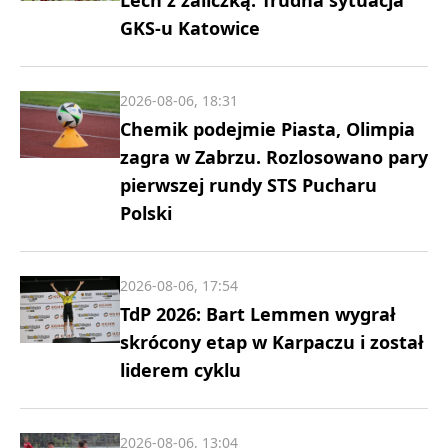
Lech z zaliczką. Trudna sytuacja
GKS-u Katowice
2026-08-06, 18:31
Chemik podejmie Piasta, Olimpia
zagra w Zabrzu. Rozlosowano pary
pierwszej rundy STS Pucharu
Polski
2026-08-06, 17:54
TdP 2026: Bart Lemmen wygrał
skrócony etap w Karpaczu i został
liderem cyklu
2026-08-06, 13:04