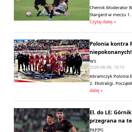
Chemik Moderator By
Stargard w meczu 1. 
Czytaj dalej »
Polonia kontra 
niepokonanych! 
WS
2026-08-06, 10:15
Abramczyk Polonia B
2. Ekstraligi. Począ
dalej »
El. do LE: Górn
przegrana na te
PAP/PG