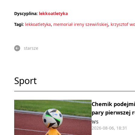
Dyscyplina:
lekkoatletyka
Tagi:
lekkoatletyka
,
memoriał ireny szewińskiej
,
krzysztof wo
starsze
Sport
Chemik podejmie
pary pierwszej 
WS
2026-08-06, 18:31