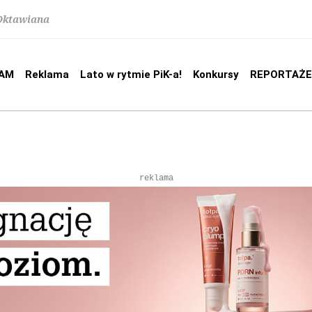
 Oktawiana
AM
Reklama
Lato w rytmie PiK-a!
Konkursy
REPORTAŻE
reklama