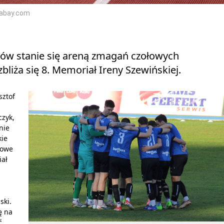
xabay.com
ów stanie się areną zmagań czołowych
bliża się 8. Memoriał Ireny Szewińskiej.
sztof
czyk,
nie
kie
łowe
iał
ski.
ę na
ć