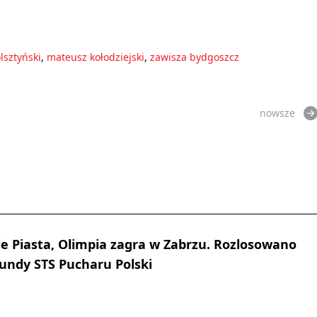
lsztyński
,
mateusz kołodziejski
,
zawisza bydgoszcz
nowsze
 Piasta, Olimpia zagra w Zabrzu. Rozlosowano
rundy STS Pucharu Polski