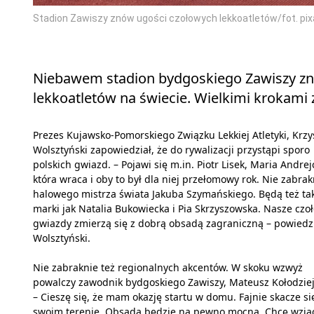
Stadion Zawiszy znów ugości czołowych lekkoatletów/fot. pi
Niebawem stadion bydgoskiego Zawiszy zn
lekkoatletów na świecie. Wielkimi krokami z
Prezes Kujawsko-Pomorskiego Związku Lekkiej Atletyki, Krzy
Wolsztyński zapowiedział, że do rywalizacji przystąpi sporo
polskich gwiazd. – Pojawi się m.in. Piotr Lisek, Maria Andrej
która wraca i oby to był dla niej przełomowy rok. Nie zabrak
halowego mistrza świata Jakuba Szymańskiego. Będą też ta
marki jak Natalia Bukowiecka i Pia Skrzyszowska. Nasze czo
gwiazdy zmierzą się z dobrą obsadą zagraniczną – powiedz
Wolsztyński.
Nie zabraknie też regionalnych akcentów. W skoku wzwyż
powalczy zawodnik bydgoskiego Zawiszy, Mateusz Kołodziej
– Cieszę się, że mam okazję startu w domu. Fajnie skacze si
swoim terenie. Obsada będzie na pewno mocna. Chcę wzią