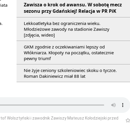
Zawisza o krok od awansu. W sobotę mecz
iata
sezonu przy Gdańskiej! Relacja w PR PiK
Lekkoatletyka bez ograniczenia wieku.
a.
Młodzieżowe zawody na stadionie Zawiszy
[zdjęcia, wideo]
GKM zgodnie z oczekiwaniami lepszy od
Włókniarza. Kłopoty na początku, ostatecznie
pewny triumf
Nie żyje ceniony szkoleniowiec skoku o tyczce.
Roman Dakiniewicz miał 88 lat
tof Wolsztyński i zawodnik Zawiszy Mateusz Kołodziejski przed