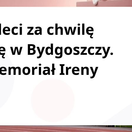
eci za chwilę
ę w Bydgoszczy.
emoriał Ireny