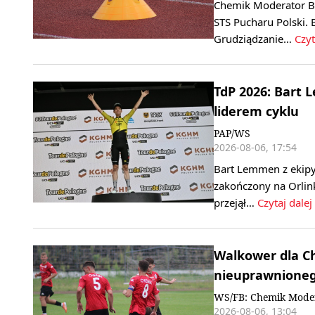
Chemik Moderator By
STS Pucharu Polski. 
Grudziądzanie…
Czyt
TdP 2026: Bart 
liderem cyklu
PAP/WS
2026-08-06, 17:54
Bart Lemmen z ekipy
zakończony na Orlink
przejął…
Czytaj dalej
Walkower dla C
nieuprawnione
WS/FB: Chemik Mode
2026-08-06, 13:04