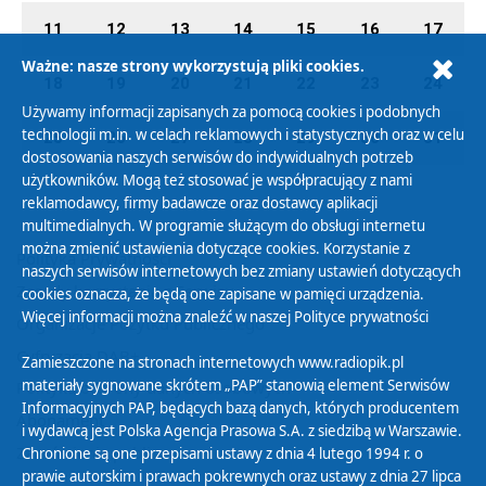
11
12
13
14
15
16
17
Ważne: nasze strony wykorzystują pliki cookies.
18
19
20
21
22
23
24
Używamy informacji zapisanych za pomocą cookies i podobnych
technologii m.in. w celach reklamowych i statystycznych oraz w celu
25
26
27
28
29
30
31
dostosowania naszych serwisów do indywidualnych potrzeb
użytkowników. Mogą też stosować je współpracujący z nami
reklamodawcy, firmy badawcze oraz dostawcy aplikacji
multimedialnych. W programie służącym do obsługi internetu
można zmienić ustawienia dotyczące cookies. Korzystanie z
Polityka Prywatności
naszych serwisów internetowych bez zmiany ustawień dotyczących
Zasady korzystania z Serwisu
cookies oznacza, że będą one zapisane w pamięci urządzenia.
Więcej informacji można znaleźć w naszej
Polityce prywatności
Organizacje Pożytku Publicznego
Cyfryzacja DAB+
Zamieszczone na stronach internetowych www.radiopik.pl
materiały sygnowane skrótem „PAP” stanowią element Serwisów
Polityka ochrony danych osobowych
Informacyjnych PAP, będących bazą danych, których producentem
Abonament
i wydawcą jest Polska Agencja Prasowa S.A. z siedzibą w Warszawie.
Zamówienia publiczne
Chronione są one przepisami ustawy z dnia 4 lutego 1994 r. o
prawie autorskim i prawach pokrewnych oraz ustawy z dnia 27 lipca