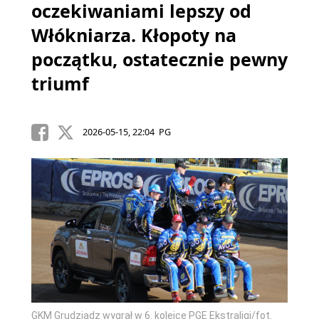
oczekiwaniami lepszy od
Włókniarza. Kłopoty na
początku, ostatecznie pewny
triumf
2026-05-15, 22:04 PG
GKM Grudziądz wygrał w 6. kolejce PGE Ekstraligi/fot.