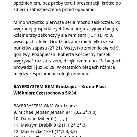
opóźnieniem, bez próby toru i prezentacji, krótko po
zdjęciu zabezpieczenia przed opadami.
Mimo wszystko pierwsza seria mocno zaskoczyła. Po
wygranej gospodarzy 4:2 w inauguracyjnym biegu,
kolejne trzy zakończyły się remisem (13:11). Po 8.
wyścigach z kolei Grudziądzanie mieli tylko sześć
punktów zapasu (27:21). Wszystko zmieniło się od 9.
gonitwy. Podopieczni Roberta Kościechy zaczęli
wygrywać raz za razem, dzięki czemu po 13. biegach
prowadzili już 50:28. W ostatnich biegach różnica
między zespołami nie uległa zmianie.
BAYERSYSTEM GKM Grudziądz – Krono-Plast
Włókniarz Częstochowa 56:34
BAYERSYSTEM GKM Grudziądz:
9. Michael Jepsen Jensen 8+1 (3,2,2*,1,0)
10. Damian Miller 0 (-,-,-,-)
11. Maksym Drabik 9+2 (1,1,2*,2*,3)
12. Max Fricke 13+1 (1*,3,3,3,3)