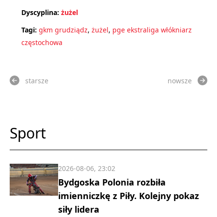
Dyscyplina:
żużel
Tagi:
gkm grudziądz
,
żużel
,
pge ekstraliga włókniarz
częstochowa
starsze
nowsze
Sport
2026-08-06, 23:02
Bydgoska Polonia rozbiła
imienniczkę z Piły. Kolejny pokaz
siły lidera