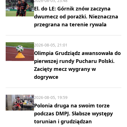
2026-08-05, 23:48
El. do LE: Górnik znów zaczyna
dwumecz od porażki. Nieznaczna
przegrana na terenie rywala
2026-08-05, 21:01
Olimpia Grudziądz awansowała do
pierwszej rundy Pucharu Polski.
Zacięty mecz wygrany w
dogrywce
2026-08-05, 19:59
Polonia druga na swoim torze
podczas DMPJ. Słabsze występy
torunian i grudziądzan