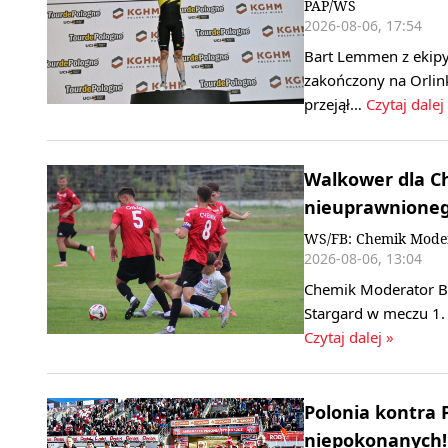
PAP/WS
2026-08-06, 17:54
Bart Lemmen z ekipy
zakończony na Orlink
przejął…
Czytaj dalej
Walkower dla C
nieuprawnione
WS/FB: Chemik Mode
2026-08-06, 13:04
Chemik Moderator By
Stargard w meczu 1. 
Czytaj dalej »
Polonia kontra 
niepokonanych! 