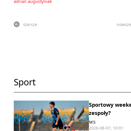
adrian augustyniak
starsze
nowsz
Sport
Sportowy weeken
zespoły?
WS
2026-08-07, 10:01