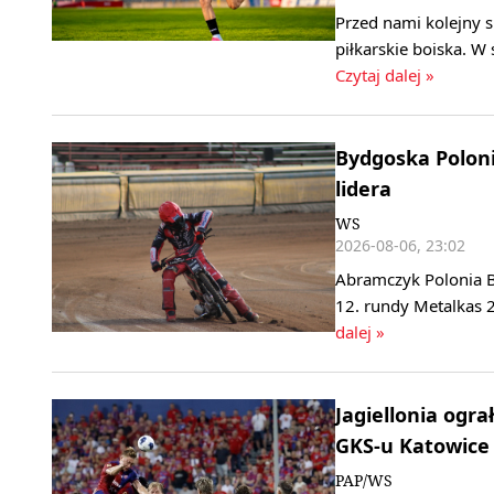
Przed nami kolejny 
piłkarskie boiska. W
Czytaj dalej »
Bydgoska Polonia
lidera
WS
2026-08-06, 23:02
Abramczyk Polonia B
12. rundy Metalkas 2
dalej »
Jagiellonia ogra
GKS-u Katowice
PAP/WS