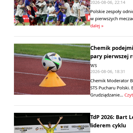
2026-08-06, 22:14
Polskie zespoły odni
w pierwszych meczac
dalej »
Chemik podejmie
pary pierwszej 
WS
2026-08-06, 18:31
Chemik Moderator By
STS Pucharu Polski. 
Grudziądzanie…
Czyt
TdP 2026: Bart 
liderem cyklu