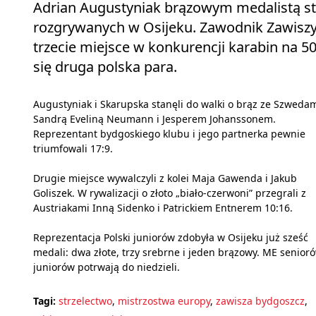
Adrian Augustyniak brązowym medalistą st
rozgrywanych w Osijeku. Zawodnik Zawiszy
trzecie miejsce w konkurencji karabin na 5
się druga polska para.
Augustyniak i Skarupska stanęli do walki o brąz ze Szweda
Sandrą Eveliną Neumann i Jesperem Johanssonem.
Reprezentant bydgoskiego klubu i jego partnerka pewnie
triumfowali 17:9.
Drugie miejsce wywalczyli z kolei Maja Gawenda i Jakub
Goliszek. W rywalizacji o złoto „biało-czerwoni” przegrali z
Austriakami Inną Sidenko i Patrickiem Entnerem 10:16.
Reprezentacja Polski juniorów zdobyła w Osijeku już sześć
medali: dwa złote, trzy srebrne i jeden brązowy. ME senioró
juniorów potrwają do niedzieli.
Tagi:
strzelectwo
,
mistrzostwa europy
,
zawisza bydgoszcz
,