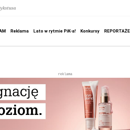
Sykstusa
AM
Reklama
Lato w rytmie PiK-a!
Konkursy
REPORTAŻE
reklama