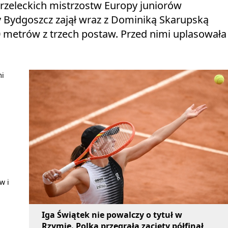
rzeleckich mistrzostw Europy juniorów
 Bydgoszcz zajął wraz z Dominiką Skarupską
0 metrów z trzech postaw. Przed nimi uplasowała
mi
w i
Iga Świątek nie powalczy o tytuł w
Rzymie. Polka przegrała zacięty półfinał