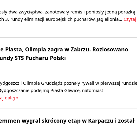
osły dwa zwycięstwa, zanotowały remis i poniosły jedną porażkę
h 3. rundy eliminacji europejskich pucharów. Jagiellonia…
Czytaj
 Piasta, Olimpia zagra w Zabrzu. Rozlosowano
rundy STS Pucharu Polski
dgoszcz i Olimpia Grudziądz poznały rywali w pierwszej rundzi
Bydgoszczanie podejmą Piasta Gliwice, natomiast
aj dalej »
Lemmen wygrał skrócony etap w Karpaczu i został