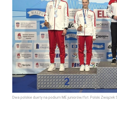
Dwa polskie duety na podium ME juniorów/fot. Polski Związe