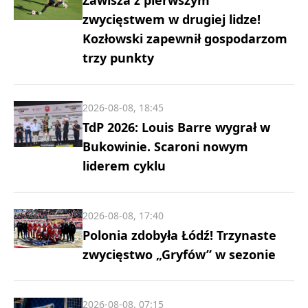
Zawisza z pierwszym
zwycięstwem w drugiej lidze!
Kozłowski zapewnił gospodarzom
trzy punkty
2026-08-08, 18:45
TdP 2026: Louis Barre wygrał w
Bukowinie. Scaroni nowym
liderem cyklu
2026-08-08, 17:40
Polonia zdobyła Łódź! Trzynaste
zwycięstwo „Gryfów” w sezonie
2026-08-08, 07:15