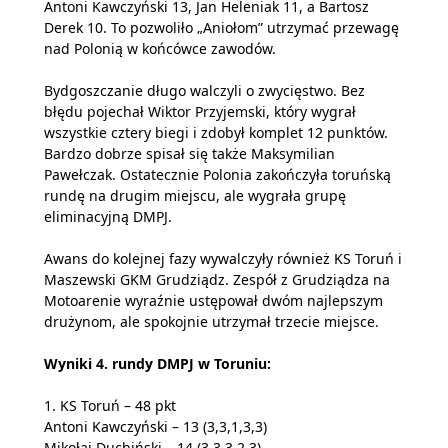
Antoni Kawczyński 13, Jan Heleniak 11, a Bartosz
Derek 10. To pozwoliło „Aniołom” utrzymać przewagę
nad Polonią w końcówce zawodów.
Bydgoszczanie długo walczyli o zwycięstwo. Bez
błędu pojechał Wiktor Przyjemski, który wygrał
wszystkie cztery biegi i zdobył komplet 12 punktów.
Bardzo dobrze spisał się także Maksymilian
Pawełczak. Ostatecznie Polonia zakończyła toruńską
rundę na drugim miejscu, ale wygrała grupę
eliminacyjną DMPJ.
Awans do kolejnej fazy wywalczyły również KS Toruń i
Maszewski GKM Grudziądz. Zespół z Grudziądza na
Motoarenie wyraźnie ustępował dwóm najlepszym
drużynom, ale spokojnie utrzymał trzecie miejsce.
Wyniki 4. rundy DMPJ w Toruniu:
1. KS Toruń – 48 pkt
Antoni Kawczyński – 13 (3,3,1,3,3)
Mikołaj Duchiński – 14 (3,3,3,2,3)