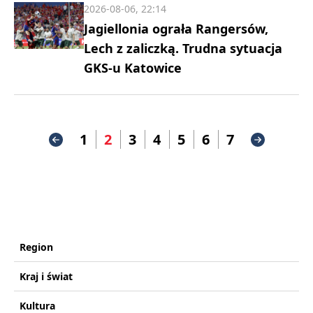
2026-08-06, 22:14
Jagiellonia ograła Rangersów,
Lech z zaliczką. Trudna sytuacja
GKS-u Katowice
1
2
3
4
5
6
7
Region
Kraj i świat
Kultura