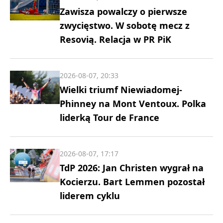
Zawisza powalczy o pierwsze
zwycięstwo. W sobotę mecz z
Resovią. Relacja w PR PiK
2026-08-07, 20:33
Wielki triumf Niewiadomej-
Phinney na Mont Ventoux. Polka
liderką Tour de France
2026-08-07, 17:17
TdP 2026: Jan Christen wygrał na
Kocierzu. Bart Lemmen pozostał
liderem cyklu