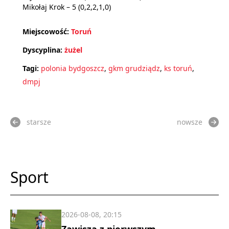
Mikołaj Krok – 5 (0,2,2,1,0)
Miejscowość:
Toruń
Dyscyplina:
żużel
Tagi:
polonia bydgoszcz
,
gkm grudziądz
,
ks toruń
,
dmpj
starsze
nowsze
Sport
2026-08-08, 20:15