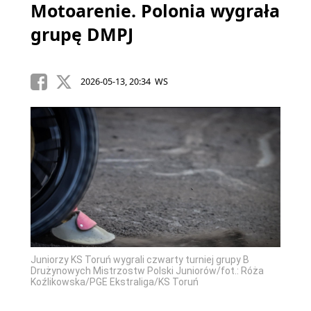
Motoarenie. Polonia wygrała
grupę DMPJ
2026-05-13, 20:34 WS
Juniorzy KS Toruń wygrali czwarty turniej grupy B
Drużynowych Mistrzostw Polski Juniorów/fot.: Róża
Koźlikowska/PGE Ekstraliga/KS Toruń