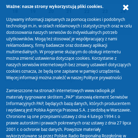
Ważne: nasze strony wykorzystują pliki cookies.
18
19
20
21
22
23
24
Używamy informacji zapisanych za pomocą cookies i podobnych
technologii m.in. w celach reklamowych i statystycznych oraz w celu
25
26
27
28
29
30
31
dostosowania naszych serwisów do indywidualnych potrzeb
użytkowników. Mogą też stosować je współpracujący z nami
reklamodawcy, firmy badawcze oraz dostawcy aplikacji
multimedialnych. W programie służącym do obsługi internetu
można zmienić ustawienia dotyczące cookies. Korzystanie z
Polityka Prywatności
naszych serwisów internetowych bez zmiany ustawień dotyczących
Zasady korzystania z Serwisu
cookies oznacza, że będą one zapisane w pamięci urządzenia.
Więcej informacji można znaleźć w naszej
Polityce prywatności
Organizacje Pożytku Publicznego
Cyfryzacja DAB+
Zamieszczone na stronach internetowych www.radiopik.pl
materiały sygnowane skrótem „PAP” stanowią element Serwisów
Polityka ochrony danych osobowych
Informacyjnych PAP, będących bazą danych, których producentem
Abonament
i wydawcą jest Polska Agencja Prasowa S.A. z siedzibą w Warszawie.
Zamówienia publiczne
Chronione są one przepisami ustawy z dnia 4 lutego 1994 r. o
prawie autorskim i prawach pokrewnych oraz ustawy z dnia 27 lipca
2001 r. o ochronie baz danych. Powyższe materiały
Biuletyn Informacji Publicznej
wykorzystywane są przez Polskie Radio Regionalną Rozgłośnię w