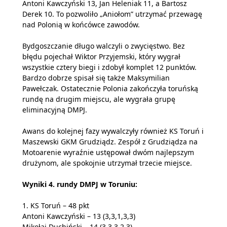
Antoni Kawczyński 13, Jan Heleniak 11, a Bartosz
Derek 10. To pozwoliło „Aniołom” utrzymać przewagę
nad Polonią w końcówce zawodów.
Bydgoszczanie długo walczyli o zwycięstwo. Bez
błędu pojechał Wiktor Przyjemski, który wygrał
wszystkie cztery biegi i zdobył komplet 12 punktów.
Bardzo dobrze spisał się także Maksymilian
Pawełczak. Ostatecznie Polonia zakończyła toruńską
rundę na drugim miejscu, ale wygrała grupę
eliminacyjną DMPJ.
Awans do kolejnej fazy wywalczyły również KS Toruń i
Maszewski GKM Grudziądz. Zespół z Grudziądza na
Motoarenie wyraźnie ustępował dwóm najlepszym
drużynom, ale spokojnie utrzymał trzecie miejsce.
Wyniki 4. rundy DMPJ w Toruniu:
1. KS Toruń – 48 pkt
Antoni Kawczyński – 13 (3,3,1,3,3)
Mikołaj Duchiński – 14 (3,3,3,2,3)