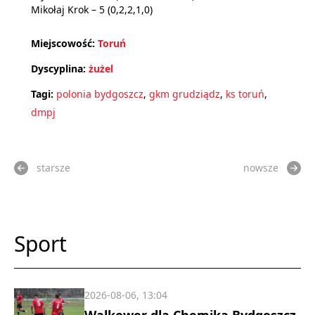
Mikołaj Krok – 5 (0,2,2,1,0)
Miejscowość:
Toruń
Dyscyplina:
żużel
Tagi:
polonia bydgoszcz
,
gkm grudziądz
,
ks toruń
,
dmpj
starsze
nowsze
Sport
2026-08-06, 13:04