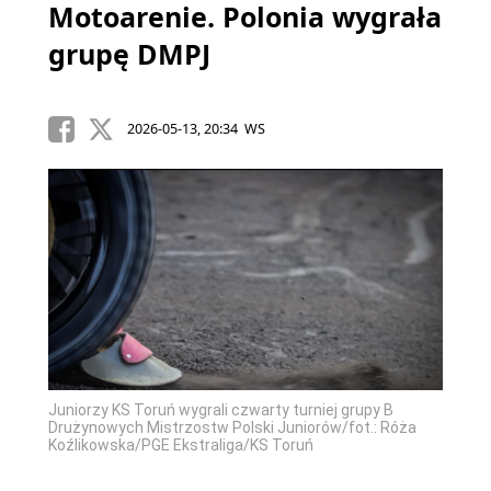
Motoarenie. Polonia wygrała
grupę DMPJ
2026-05-13, 20:34 WS
Juniorzy KS Toruń wygrali czwarty turniej grupy B
Drużynowych Mistrzostw Polski Juniorów/fot.: Róża
Koźlikowska/PGE Ekstraliga/KS Toruń