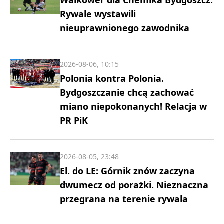
Walkower dla Chemika Bydgoszcz.
Rywale wystawili
nieuprawnionego zawodnika
2026-08-06, 10:15
Polonia kontra Polonia.
Bydgoszczanie chcą zachować
miano niepokonanych! Relacja w
PR PiK
2026-08-05, 23:48
El. do LE: Górnik znów zaczyna
dwumecz od porażki. Nieznaczna
przegrana na terenie rywala