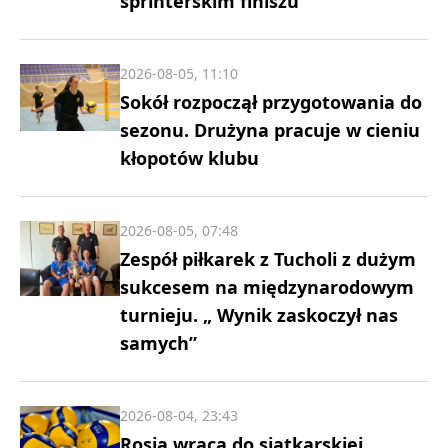
sprinterskim finiszu
2026-08-05, 11:10
Sokół rozpoczął przygotowania do
sezonu. Drużyna pracuje w cieniu
kłopotów klubu
2026-08-05, 07:48
Zespół piłkarek z Tucholi z dużym
sukcesem na międzynarodowym
turnieju. „ Wynik zaskoczył nas
samych”
2026-08-04, 23:43
Rosja wraca do siatkarskiej