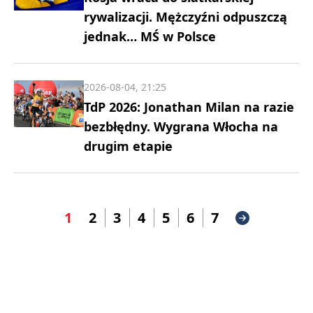
rywalizacji. Mężczyźni odpuszczą
jednak… MŚ w Polsce
2026-08-04, 21:25
TdP 2026: Jonathan Milan na razie
bezbłędny. Wygrana Włocha na
drugim etapie
1
2
3
4
5
6
7