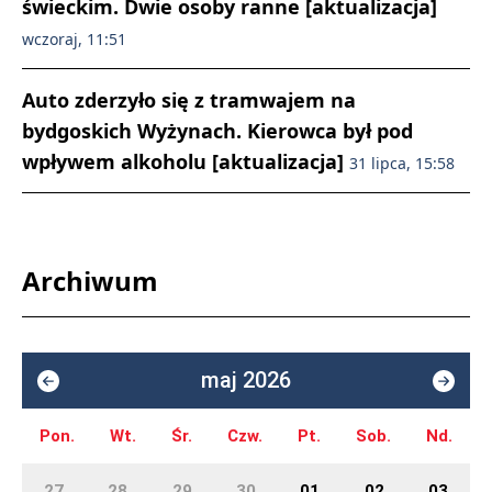
świeckim. Dwie osoby ranne [aktualizacja]
wczoraj, 11:51
Auto zderzyło się z tramwajem na
bydgoskich Wyżynach. Kierowca był pod
wpływem alkoholu [aktualizacja]
31 lipca, 15:58
Archiwum
maj 2026
Pon.
Wt.
Śr.
Czw.
Pt.
Sob.
Nd.
27
28
29
30
01
02
03