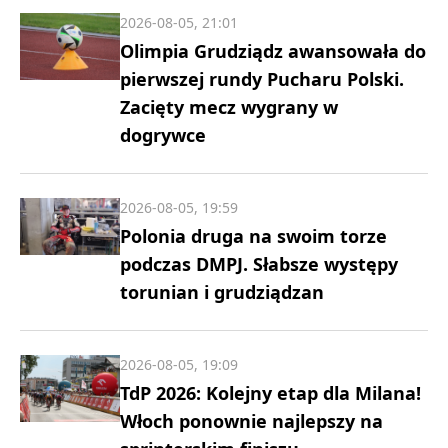
2026-08-05, 21:01
Olimpia Grudziądz awansowała do
pierwszej rundy Pucharu Polski.
Zacięty mecz wygrany w
dogrywce
2026-08-05, 19:59
Polonia druga na swoim torze
podczas DMPJ. Słabsze występy
torunian i grudziądzan
2026-08-05, 19:09
TdP 2026: Kolejny etap dla Milana!
Włoch ponownie najlepszy na