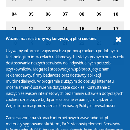
04
05
06
07
08
09
10
11
12
13
14
15
16
17
Ważne: nasze strony wykorzystują pliki cookies.
18
19
20
21
22
23
24
Używamy informacji zapisanych za pomocą cookies i podobnych
technologii m.in. w celach reklamowych i statystycznych oraz w celu
25
26
27
28
29
30
31
dostosowania naszych serwisów do indywidualnych potrzeb
użytkowników. Mogą też stosować je współpracujący z nami
reklamodawcy, firmy badawcze oraz dostawcy aplikacji
multimedialnych. W programie służącym do obsługi internetu
można zmienić ustawienia dotyczące cookies. Korzystanie z
Polityka Prywatności
naszych serwisów internetowych bez zmiany ustawień dotyczących
Zasady korzystania z Serwisu
cookies oznacza, że będą one zapisane w pamięci urządzenia.
Więcej informacji można znaleźć w naszej
Polityce prywatności
Organizacje Pożytku Publicznego
Cyfryzacja DAB+
Zamieszczone na stronach internetowych www.radiopik.pl
materiały sygnowane skrótem „PAP” stanowią element Serwisów
Polityka ochrony danych osobowych