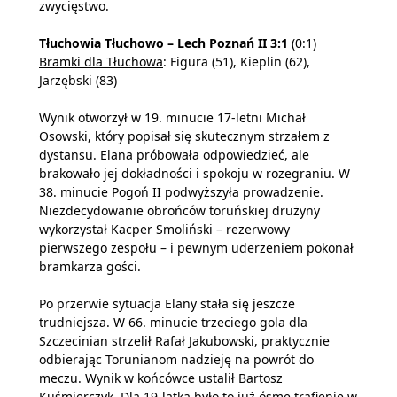
zwycięstwo.
Tłuchowia Tłuchowo – Lech Poznań II 3:1
(0:1)
Bramki dla Tłuchowa
: Figura (51), Kieplin (62),
Jarzębski (83)
Wynik otworzył w 19. minucie 17-letni Michał
Osowski, który popisał się skutecznym strzałem z
dystansu. Elana próbowała odpowiedzieć, ale
brakowało jej dokładności i spokoju w rozegraniu. W
38. minucie Pogoń II podwyższyła prowadzenie.
Niezdecydowanie obrońców toruńskiej drużyny
wykorzystał Kacper Smoliński – rezerwowy
pierwszego zespołu – i pewnym uderzeniem pokonał
bramkarza gości.
Po przerwie sytuacja Elany stała się jeszcze
trudniejsza. W 66. minucie trzeciego gola dla
Szczecinian strzelił Rafał Jakubowski, praktycznie
odbierając Torunianom nadzieję na powrót do
meczu. Wynik w końcówce ustalił Bartosz
Kuśmierczyk. Dla 19-latka było to już ósme trafienie w