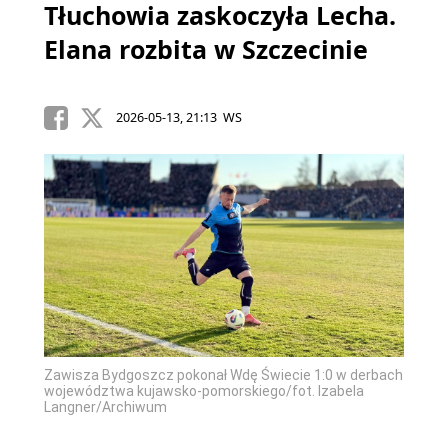
Tłuchowia zaskoczyła Lecha.
Elana rozbita w Szczecinie
2026-05-13, 21:13 WS
Zawisza Bydgoszcz pokonał Wdę Świecie 1:0 w derbach
województwa kujawsko-pomorskiego/fot. Izabela
Langner/Archiwum