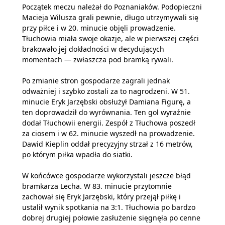
Początek meczu należał do Poznaniaków. Podopieczni
Macieja Wilusza grali pewnie, długo utrzymywali się
przy piłce i w 20. minucie objęli prowadzenie.
Tłuchowia miała swoje okazje, ale w pierwszej części
brakowało jej dokładności w decydujących
momentach — zwłaszcza pod bramką rywali.
Po zmianie stron gospodarze zagrali jednak
odważniej i szybko zostali za to nagrodzeni. W 51.
minucie Eryk Jarzębski obsłużył Damiana Figurę, a
ten doprowadził do wyrównania. Ten gol wyraźnie
dodał Tłuchowii energii. Zespół z Tłuchowa poszedł
za ciosem i w 62. minucie wyszedł na prowadzenie.
Dawid Kieplin oddał precyzyjny strzał z 16 metrów,
po którym piłka wpadła do siatki.
W końcówce gospodarze wykorzystali jeszcze błąd
bramkarza Lecha. W 83. minucie przytomnie
zachował się Eryk Jarzębski, który przejął piłkę i
ustalił wynik spotkania na 3:1. Tłuchowia po bardzo
dobrej drugiej połowie zasłużenie sięgnęła po cenne