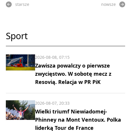
starsze
nowsze
Sport
2026-08-08, 07:15
Zawisza powalczy o pierwsze
zwycięstwo. W sobotę mecz z
Resovią. Relacja w PR PiK
2026-08-07, 20:33
Wielki triumf Niewiadomej-
Phinney na Mont Ventoux. Polka
liderką Tour de France