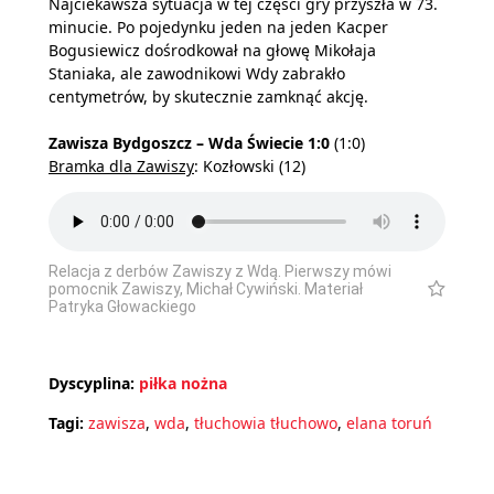
Najciekawsza sytuacja w tej części gry przyszła w 73.
minucie. Po pojedynku jeden na jeden Kacper
Bogusiewicz dośrodkował na głowę Mikołaja
Staniaka, ale zawodnikowi Wdy zabrakło
centymetrów, by skutecznie zamknąć akcję.
Zawisza Bydgoszcz – Wda Świecie 1:0
(1:0)
Bramka dla Zawiszy
: Kozłowski (12)
Relacja z derbów Zawiszy z Wdą. Pierwszy mówi
pomocnik Zawiszy, Michał Cywiński. Materiał
Patryka Głowackiego
Dyscyplina:
piłka nożna
Tagi:
zawisza
,
wda
,
tłuchowia tłuchowo
,
elana toruń