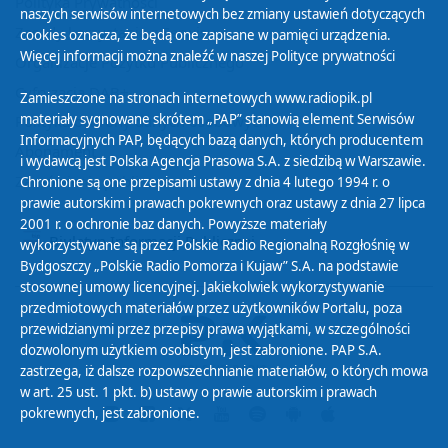
Polityka Prywatności
naszych serwisów internetowych bez zmiany ustawień dotyczących
Zasady korzystania z Serwisu
cookies oznacza, że będą one zapisane w pamięci urządzenia.
Więcej informacji można znaleźć w naszej
Polityce prywatności
Organizacje Pożytku Publicznego
Cyfryzacja DAB+
Zamieszczone na stronach internetowych www.radiopik.pl
materiały sygnowane skrótem „PAP” stanowią element Serwisów
Polityka ochrony danych osobowych
Informacyjnych PAP, będących bazą danych, których producentem
Abonament
i wydawcą jest Polska Agencja Prasowa S.A. z siedzibą w Warszawie.
Zamówienia publiczne
Chronione są one przepisami ustawy z dnia 4 lutego 1994 r. o
prawie autorskim i prawach pokrewnych oraz ustawy z dnia 27 lipca
2001 r. o ochronie baz danych. Powyższe materiały
Biuletyn Informacji Publicznej
wykorzystywane są przez Polskie Radio Regionalną Rozgłośnię w
Bydgoszczy „Polskie Radio Pomorza i Kujaw” S.A. na podstawie
stosownej umowy licencyjnej. Jakiekolwiek wykorzystywanie
przedmiotowych materiałów przez użytkowników Portalu, poza
przewidzianymi przez przepisy prawa wyjątkami, w szczególności
dozwolonym użytkiem osobistym, jest zabronione. PAP S.A.
zastrzega, iż dalsze rozpowszechnianie materiałów, o których mowa
w art. 25 ust. 1 pkt. b) ustawy o prawie autorskim i prawach
pokrewnych, jest zabronione.