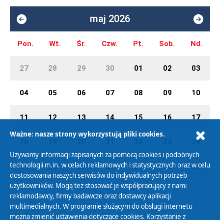
maj 2026
Pon.
Wt.
Śr.
Czw.
Pt.
Sob.
Nd.
27
28
29
30
01
02
03
04
05
06
07
08
09
10
11
12
13
14
15
16
17
Ważne: nasze strony wykorzystują pliki cookies.
18
19
20
21
22
23
24
Używamy informacji zapisanych za pomocą cookies i podobnych
technologii m.in. w celach reklamowych i statystycznych oraz w celu
25
26
27
28
29
30
31
dostosowania naszych serwisów do indywidualnych potrzeb
użytkowników. Mogą też stosować je współpracujący z nami
reklamodawcy, firmy badawcze oraz dostawcy aplikacji
multimedialnych. W programie służącym do obsługi internetu
można zmienić ustawienia dotyczące cookies. Korzystanie z