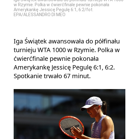
w Rzymie. Polka w ćwierćfinale pewnie pokonała
Amerykankę Jessicę Pegulę 6:1, 6:2/fot.
EPA/ALESSANDRO DI MEO
Iga Świątek awansowała do półfinału
turnieju WTA 1000 w Rzymie. Polka w
ćwierćfinale pewnie pokonała
Amerykankę Jessicę Pegulę 6:1, 6:2.
Spotkanie trwało 67 minut.