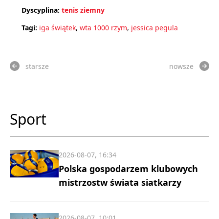
Dyscyplina:
tenis ziemny
Tagi:
iga świątek
,
wta 1000 rzym
,
jessica pegula
starsze
nowsze
Sport
2026-08-07, 16:34
Polska gospodarzem klubowych
mistrzostw świata siatkarzy
2026-08-07, 10:01