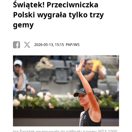
Świątek! Przeciwniczka
Polski wygrała tylko trzy
gemy
2026-05-13, 15:15 PAP/WS
Iga Świątek awansowała do półfinału turnieju WTA 1000