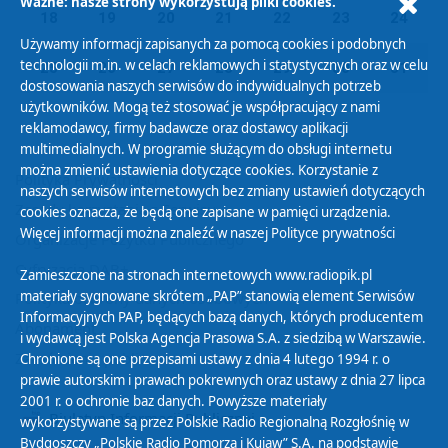
Ważne: nasze strony wykorzystują pliki cookies.
18
19
20
21
22
23
24
Używamy informacji zapisanych za pomocą cookies i podobnych
technologii m.in. w celach reklamowych i statystycznych oraz w celu
25
26
27
28
29
30
31
dostosowania naszych serwisów do indywidualnych potrzeb
użytkowników. Mogą też stosować je współpracujący z nami
reklamodawcy, firmy badawcze oraz dostawcy aplikacji
multimedialnych. W programie służącym do obsługi internetu
można zmienić ustawienia dotyczące cookies. Korzystanie z
Polityka Prywatności
naszych serwisów internetowych bez zmiany ustawień dotyczących
Zasady korzystania z Serwisu
cookies oznacza, że będą one zapisane w pamięci urządzenia.
Więcej informacji można znaleźć w naszej
Polityce prywatności
Organizacje Pożytku Publicznego
Cyfryzacja DAB+
Zamieszczone na stronach internetowych www.radiopik.pl
materiały sygnowane skrótem „PAP” stanowią element Serwisów
Polityka ochrony danych osobowych
Informacyjnych PAP, będących bazą danych, których producentem
Abonament
i wydawcą jest Polska Agencja Prasowa S.A. z siedzibą w Warszawie.
Zamówienia publiczne
Chronione są one przepisami ustawy z dnia 4 lutego 1994 r. o
prawie autorskim i prawach pokrewnych oraz ustawy z dnia 27 lipca
2001 r. o ochronie baz danych. Powyższe materiały
Biuletyn Informacji Publicznej
wykorzystywane są przez Polskie Radio Regionalną Rozgłośnię w
Bydgoszczy „Polskie Radio Pomorza i Kujaw” S.A. na podstawie