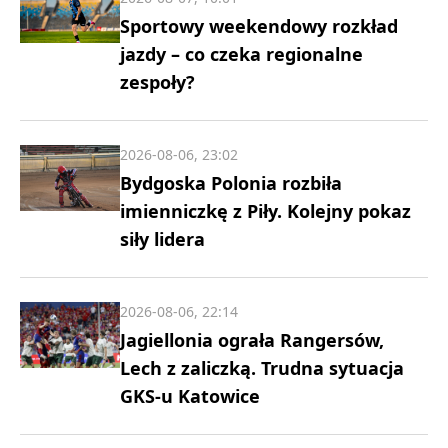
Sportowy weekendowy rozkład
jazdy – co czeka regionalne
zespoły?
2026-08-06, 23:02
Bydgoska Polonia rozbiła
imienniczkę z Piły. Kolejny pokaz
siły lidera
2026-08-06, 22:14
Jagiellonia ograła Rangersów,
Lech z zaliczką. Trudna sytuacja
GKS-u Katowice