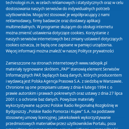
technologii m.in. w celach reklamowych i statystycznych oraz w celu
25
26
27
28
29
30
31
dostosowania naszych serwisów do indywidualnych potrzeb
użytkowników. Mogą też stosować je współpracujący z nami
reklamodawcy, firmy badawcze oraz dostawcy aplikacji
multimedialnych. W programie służącym do obsługi internetu
można zmienić ustawienia dotyczące cookies. Korzystanie z
Polityka Prywatności
naszych serwisów internetowych bez zmiany ustawień dotyczących
Zasady korzystania z Serwisu
cookies oznacza, że będą one zapisane w pamięci urządzenia.
Więcej informacji można znaleźć w naszej
Polityce prywatności
Organizacje Pożytku Publicznego
Cyfryzacja DAB+
Zamieszczone na stronach internetowych www.radiopik.pl
materiały sygnowane skrótem „PAP” stanowią element Serwisów
Polityka ochrony danych osobowych
Informacyjnych PAP, będących bazą danych, których producentem
Abonament
i wydawcą jest Polska Agencja Prasowa S.A. z siedzibą w Warszawie.
Zamówienia publiczne
Chronione są one przepisami ustawy z dnia 4 lutego 1994 r. o
prawie autorskim i prawach pokrewnych oraz ustawy z dnia 27 lipca
2001 r. o ochronie baz danych. Powyższe materiały
Biuletyn Informacji Publicznej
wykorzystywane są przez Polskie Radio Regionalną Rozgłośnię w
Bydgoszczy „Polskie Radio Pomorza i Kujaw” S.A. na podstawie
stosownej umowy licencyjnej. Jakiekolwiek wykorzystywanie
przedmiotowych materiałów przez użytkowników Portalu, poza