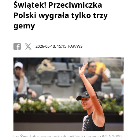
Świątek! Przeciwniczka
Polski wygrała tylko trzy
gemy
2026-05-13, 15:15 PAP/WS
Iga Świątek awansowała do półfinału turnieju WTA 1000