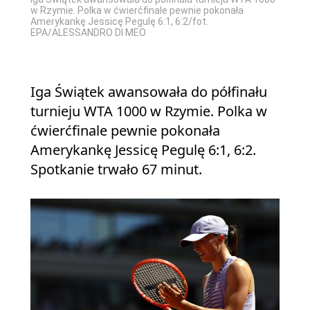
w Rzymie. Polka w ćwierćfinale pewnie pokonała
Amerykankę Jessicę Pegulę 6:1, 6:2/fot.
EPA/ALESSANDRO DI MEO
Iga Świątek awansowała do półfinału
turnieju WTA 1000 w Rzymie. Polka w
ćwierćfinale pewnie pokonała
Amerykankę Jessicę Pegulę 6:1, 6:2.
Spotkanie trwało 67 minut.