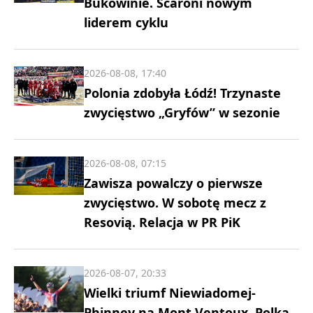
Bukowinie. Scaroni nowym
liderem cyklu
2026-08-08, 17:40
Polonia zdobyła Łódź! Trzynaste
zwycięstwo „Gryfów” w sezonie
2026-08-08, 07:15
Zawisza powalczy o pierwsze
zwycięstwo. W sobotę mecz z
Resovią. Relacja w PR PiK
2026-08-07, 20:33
Wielki triumf Niewiadomej-
Phinney na Mont Ventoux. Polka