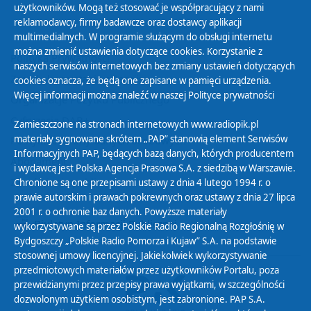
użytkowników. Mogą też stosować je współpracujący z nami
reklamodawcy, firmy badawcze oraz dostawcy aplikacji
multimedialnych. W programie służącym do obsługi internetu
można zmienić ustawienia dotyczące cookies. Korzystanie z
Polityka Prywatności
naszych serwisów internetowych bez zmiany ustawień dotyczących
Zasady korzystania z Serwisu
cookies oznacza, że będą one zapisane w pamięci urządzenia.
Więcej informacji można znaleźć w naszej
Polityce prywatności
Organizacje Pożytku Publicznego
Cyfryzacja DAB+
Zamieszczone na stronach internetowych www.radiopik.pl
materiały sygnowane skrótem „PAP” stanowią element Serwisów
Polityka ochrony danych osobowych
Informacyjnych PAP, będących bazą danych, których producentem
Abonament
i wydawcą jest Polska Agencja Prasowa S.A. z siedzibą w Warszawie.
Zamówienia publiczne
Chronione są one przepisami ustawy z dnia 4 lutego 1994 r. o
prawie autorskim i prawach pokrewnych oraz ustawy z dnia 27 lipca
2001 r. o ochronie baz danych. Powyższe materiały
Biuletyn Informacji Publicznej
wykorzystywane są przez Polskie Radio Regionalną Rozgłośnię w
Bydgoszczy „Polskie Radio Pomorza i Kujaw” S.A. na podstawie
stosownej umowy licencyjnej. Jakiekolwiek wykorzystywanie
przedmiotowych materiałów przez użytkowników Portalu, poza
przewidzianymi przez przepisy prawa wyjątkami, w szczególności
dozwolonym użytkiem osobistym, jest zabronione. PAP S.A.