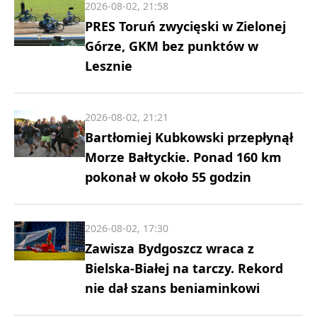
2026-08-02, 21:58
PRES Toruń zwycięski w Zielonej
Górze, GKM bez punktów w
Lesznie
2026-08-02, 21:21
Bartłomiej Kubkowski przepłynął
Morze Bałtyckie. Ponad 160 km
pokonał w około 55 godzin
2026-08-02, 17:30
Zawisza Bydgoszcz wraca z
Bielska-Białej na tarczy. Rekord
nie dał szans beniaminkowi