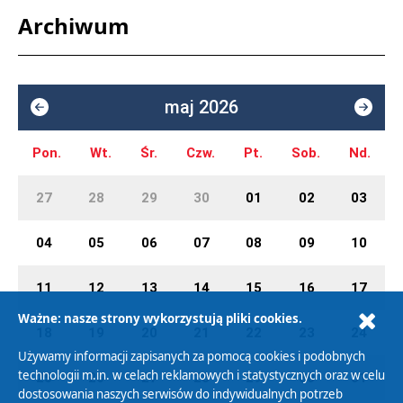
Archiwum
maj 2026
Pon.
Wt.
Śr.
Czw.
Pt.
Sob.
Nd.
27
28
29
30
01
02
03
04
05
06
07
08
09
10
11
12
13
14
15
16
17
Ważne: nasze strony wykorzystują pliki cookies.
18
19
20
21
22
23
24
Używamy informacji zapisanych za pomocą cookies i podobnych
technologii m.in. w celach reklamowych i statystycznych oraz w celu
25
26
27
28
29
30
31
dostosowania naszych serwisów do indywidualnych potrzeb