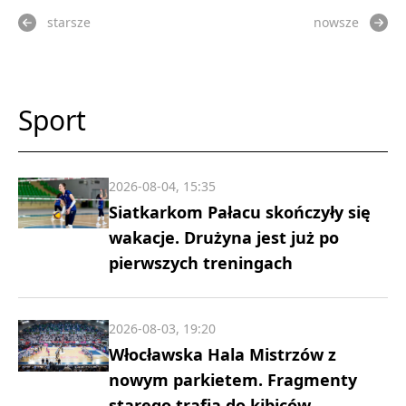
starsze
nowsze
Sport
2026-08-04, 15:35
Siatkarkom Pałacu skończyły się
wakacje. Drużyna jest już po
pierwszych treningach
2026-08-03, 19:20
Włocławska Hala Mistrzów z
nowym parkietem. Fragmenty
starego trafią do kibiców