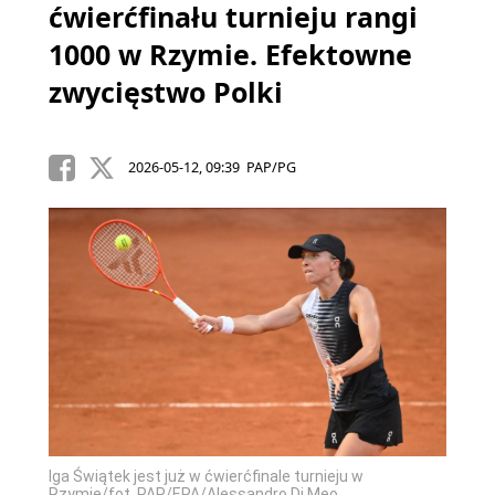
ćwierćfinału turnieju rangi
1000 w Rzymie. Efektowne
zwycięstwo Polki
2026-05-12, 09:39 PAP/PG
Iga Świątek jest już w ćwierćfinale turnieju w
Rzymie/fot. PAP/EPA/Alessandro Di Meo