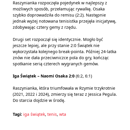
Raszynianka rozpoczęła pojedynek w najlepszy z
możliwych sposób, przełamując rywalkę. Osaka
szybko doprowadziła do remisu (2:2). Następnie
jednak wyżej notowana tenisistka przejęła inicjatywę,
zdobywając cztery gemy z rzędu.
Drugi set rozpoczął się identycznie. Mogło być
jeszcze lepiej, ale przy stanie 2:0 Świątek nie
wykorzystała kolejnego break-pointa. Później 24-latka
znów nie dała przeciwniczce pola do gry, kończąc
spotkanie serią czterech wygranych gemów.
Iga Świątek – Naomi Osaka 2:0
(6:2, 6:1)
Raszynianka, która triumfowała w Rzymie trzykrotnie
(2021, 2022 i 2024), zmierzy się teraz z Jessica Pegula.
Do starcia dojdzie w środę.
Tagi:
iga świątek
,
tenis
,
wta