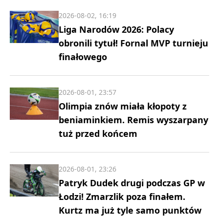
2026-08-02, 16:19
Liga Narodów 2026: Polacy
obronili tytuł! Fornal MVP turnieju
finałowego
2026-08-01, 23:57
Olimpia znów miała kłopoty z
beniaminkiem. Remis wyszarpany
tuż przed końcem
2026-08-01, 23:26
Patryk Dudek drugi podczas GP w
Łodzi! Zmarzlik poza finałem.
Kurtz ma już tyle samo punktów