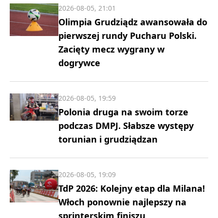
2026-08-05, 21:01
Olimpia Grudziądz awansowała do
pierwszej rundy Pucharu Polski.
Zacięty mecz wygrany w
dogrywce
2026-08-05, 19:59
Polonia druga na swoim torze
podczas DMPJ. Słabsze występy
torunian i grudziądzan
2026-08-05, 19:09
TdP 2026: Kolejny etap dla Milana!
Włoch ponownie najlepszy na
sprinterskim finiszu