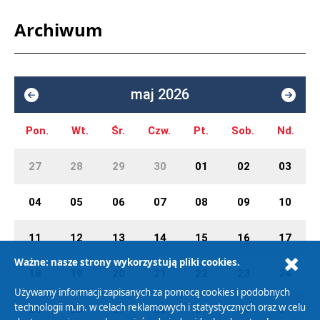
Archiwum
maj 2026
Pon.
Wt.
Śr.
Czw.
Pt.
Sob.
Nd.
27
28
29
30
01
02
03
04
05
06
07
08
09
10
11
12
13
14
15
16
17
Ważne: nasze strony wykorzystują pliki cookies.
18
19
20
21
22
23
24
Używamy informacji zapisanych za pomocą cookies i podobnych
technologii m.in. w celach reklamowych i statystycznych oraz w celu
25
26
27
28
29
30
31