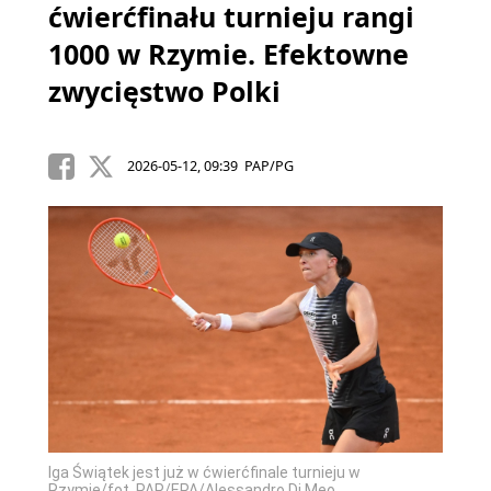
ćwierćfinału turnieju rangi
1000 w Rzymie. Efektowne
zwycięstwo Polki
2026-05-12, 09:39 PAP/PG
Iga Świątek jest już w ćwierćfinale turnieju w
Rzymie/fot. PAP/EPA/Alessandro Di Meo