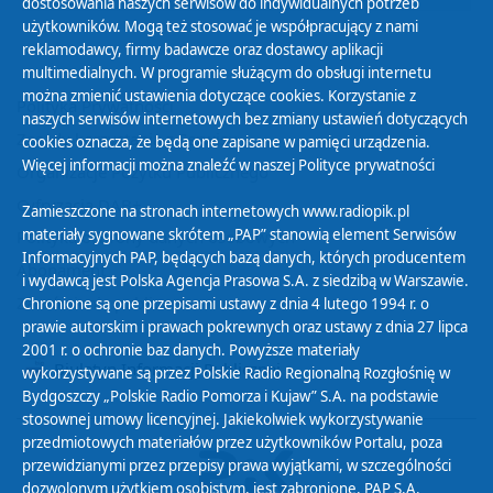
dostosowania naszych serwisów do indywidualnych potrzeb
użytkowników. Mogą też stosować je współpracujący z nami
reklamodawcy, firmy badawcze oraz dostawcy aplikacji
multimedialnych. W programie służącym do obsługi internetu
można zmienić ustawienia dotyczące cookies. Korzystanie z
Polityka Prywatności
naszych serwisów internetowych bez zmiany ustawień dotyczących
Zasady korzystania z Serwisu
cookies oznacza, że będą one zapisane w pamięci urządzenia.
Więcej informacji można znaleźć w naszej
Polityce prywatności
Organizacje Pożytku Publicznego
Cyfryzacja DAB+
Zamieszczone na stronach internetowych www.radiopik.pl
materiały sygnowane skrótem „PAP” stanowią element Serwisów
Polityka ochrony danych osobowych
Informacyjnych PAP, będących bazą danych, których producentem
Abonament
i wydawcą jest Polska Agencja Prasowa S.A. z siedzibą w Warszawie.
Zamówienia publiczne
Chronione są one przepisami ustawy z dnia 4 lutego 1994 r. o
prawie autorskim i prawach pokrewnych oraz ustawy z dnia 27 lipca
2001 r. o ochronie baz danych. Powyższe materiały
Biuletyn Informacji Publicznej
wykorzystywane są przez Polskie Radio Regionalną Rozgłośnię w
Bydgoszczy „Polskie Radio Pomorza i Kujaw” S.A. na podstawie
stosownej umowy licencyjnej. Jakiekolwiek wykorzystywanie
przedmiotowych materiałów przez użytkowników Portalu, poza
przewidzianymi przez przepisy prawa wyjątkami, w szczególności
dozwolonym użytkiem osobistym, jest zabronione. PAP S.A.