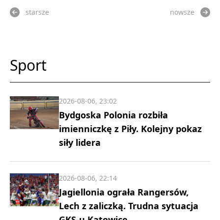
starsze
nowsze
Sport
2026-08-06, 23:02
Bydgoska Polonia rozbiła
imienniczkę z Piły. Kolejny pokaz
siły lidera
2026-08-06, 22:14
Jagiellonia ograła Rangersów,
Lech z zaliczką. Trudna sytuacja
GKS-u Katowice