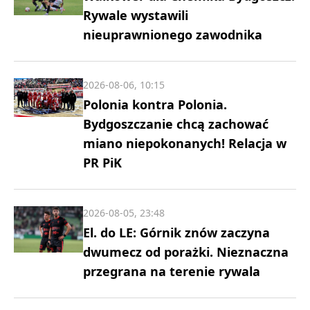
Rywale wystawili
nieuprawnionego zawodnika
2026-08-06, 10:15
Polonia kontra Polonia.
Bydgoszczanie chcą zachować
miano niepokonanych! Relacja w
PR PiK
2026-08-05, 23:48
El. do LE: Górnik znów zaczyna
dwumecz od porażki. Nieznaczna
przegrana na terenie rywala