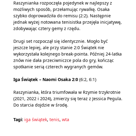
Raszynianka rozpoczęła pojedynek w najlepszy z
możliwych sposób, przełamując rywalkę. Osaka
szybko doprowadziła do remisu (2:2). Następnie
jednak wyżej notowana tenisistka przejęła inicjatywę,
zdobywając cztery gemy z rzędu.
Drugi set rozpoczął się identycznie. Mogło być
jeszcze lepiej, ale przy stanie 2:0 Świątek nie
wykorzystała kolejnego break-pointa. Później 24-latka
znów nie dała przeciwniczce pola do gry, kończąc
spotkanie serią czterech wygranych gemów.
Iga Świątek – Naomi Osaka 2:0
(6:2, 6:1)
Raszynianka, która triumfowała w Rzymie trzykrotnie
(2021, 2022 i 2024), zmierzy się teraz z Jessica Pegula.
Do starcia dojdzie w środę.
Tagi:
iga świątek
,
tenis
,
wta